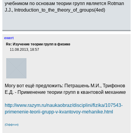
учебником по основам теории групп является Rotman
J.J., Introduction_to_the_theory_of_groups(4ed)
ewert
Re: Изучение теории групп в физике
11.08.2013, 18:57
Могу вот ещё предложить: Петрашень М.И., Трифонов
Е.Д. - Применение теории групп в квантовой механике
http://www.razym.ru/naukaobraz/disciplini/fizika/107543-
primenenie-teorii-grupp-v-kvantovoy-mehanike.html
(Оффтоп)