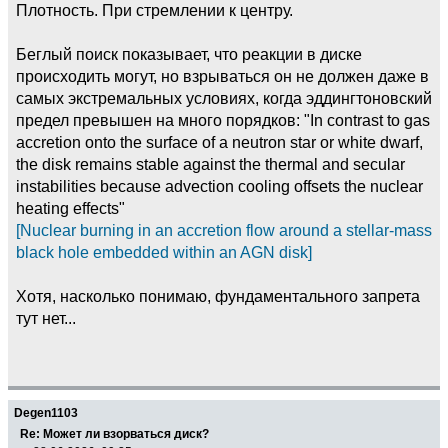
Плотность. При стремлении к центру.
Беглый поиск показывает, что реакции в диске
происходить могут, но взрываться он не должен даже в
самых экстремальных условиях, когда эддингтоновский
предел превышен на много порядков: "In contrast to gas
accretion onto the surface of a neutron star or white dwarf,
the disk remains stable against the thermal and secular
instabilities because advection cooling offsets the nuclear
heating effects"
[Nuclear burning in an accretion flow around a stellar-mass
black hole embedded within an AGN disk]
Хотя, насколько понимаю, фундаментального запрета
тут нет...
Degen1103
Re: Может ли взорваться диск?