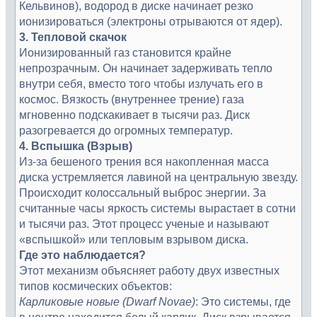
Кельвинов), водород в диске начинает резко
ионизироваться (электроны отрываются от ядер).
3. Тепловой скачок
Ионизированный газ становится крайне
непрозрачным. Он начинает задерживать тепло
внутри себя, вместо того чтобы излучать его в
космос. Вязкость (внутреннее трение) газа
мгновенно подскакивает в тысячи раз. Диск
разогревается до огромных температур.
4. Вспышка (Взрыв)
Из-за бешеного трения вся накопленная масса
диска устремляется лавиной на центральную звезду.
Происходит колоссальный выброс энергии. За
считанные часы яркость системы вырастает в сотни
и тысячи раз. Этот процесс ученые и называют
«вспышкой» или тепловым взрывом диска.
Где это наблюдается?
Этот механизм объясняет работу двух известных
типов космических объектов:
Карликовые новые (Dwarf Novae)
: Это системы, где
в центре находится белый карлик. Диск взрывается,