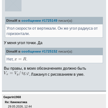
DimaM в
сообщении #1725149
писал(а):
Угол скорости от вертикали. Он же угол радиуса от
горизонтали.
У меня угол точки. Да
DimaM в
сообщении #1725152
писал(а):
Нет,
.
Вы правы, в моих обозначениях должно быть
. Лажанул с рисованием в уме.
Gagarin1968
Re: Кинематика
29.05.2026, 12:44