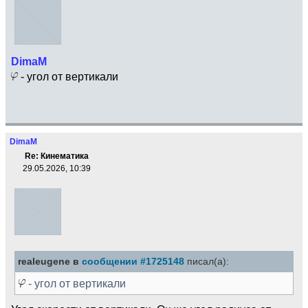
DimaM
- угол от вертикали
DimaM
Re: Кинематика
29.05.2026, 10:39
realeugene в
сообщении #1725148
писал(а):
- угол от вертикали