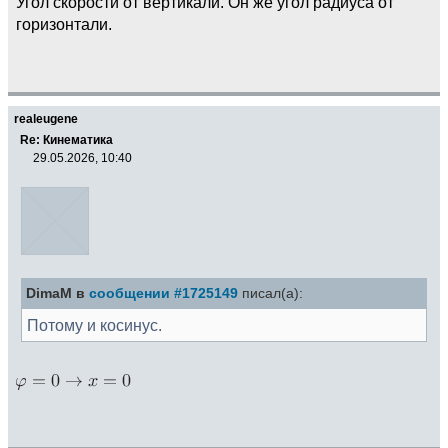
Угол скорости от вертикали. Он же угол радиуса от
горизонтали.
realeugene
Re: Кинематика
29.05.2026, 10:40
DimaM в
сообщении #1725149
писал(а):
Потому и косинус.