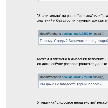
"Значительно" не равно "исчезла" или "с
значений и без строгих научных доказате
MoonWatcher в
сообщении #1725080
писал(а):
Почему Уганды? Вспомните еще дикаре
Можем и племена в Амазонии вспомнить. 
он даже сейчас распространяется далеко 
MoonWatcher в
сообщении #1725080
писал(а):
Вы даже не владеете терминологией
У термина "цифровое неравенство" неско