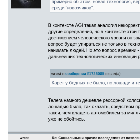
примерно об этом: новая технология, ве
среди "извозчиков".
В контексте AGI такая аналогия некорре
другие определения, но в контексте этой
достижением человеческого уровня он заме
вопрос будет упираться не только в техн
нанимать людей. Но это вопрос времени -
дальнейших технологических инноваций 
wrest в
сообщении #1725085
писал(а):
Карет у бедных не было, но лошади и те
Телега намного дешевле рессорной коляски
лошадью была, так сказать, средством про
такси, чем владеть автомобилем за миллио
уже не обойтись.
wrest
Re: Социальные и прочие последствия от появлен