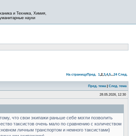
ханика и Техника, Химия,
Гуманитарные науки
На страницу
Пред.
1
,
2
,
3
,
4
,
5
...
24
След.
Пред. тема
|
След. тема
28.05.2026, 12:30
ому, что свои экипажи раньше себе могли позволить
чество таксистов очень мало по сравнению с количеством
основном личным транспортом и немного таксистами)