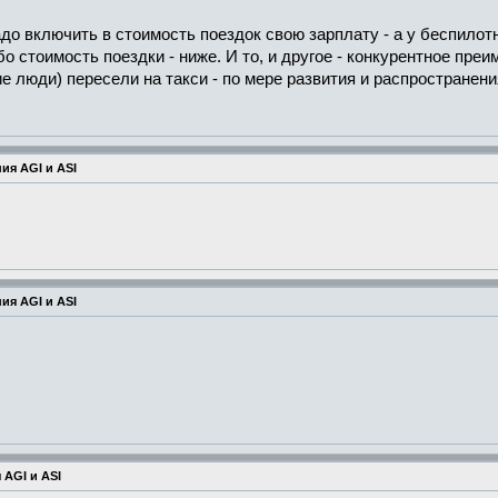
до включить в стоимость поездок свою зарплату - а у беспилотн
 стоимость поездки - ниже. И то, и другое - конкурентное преи
е люди) пересели на такси - по мере развития и распростране
ия AGI и ASI
ия AGI и ASI
 AGI и ASI