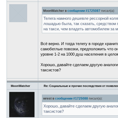
MoonWatcher в
сообщении #1725087
писал(а):
Телега намного дешевле рессорной коляск
лошадью была, так сказать, средством п
на такси, чем владеть автомобилем за м
Всё верно. И тогда телегу в городе храни
самобеглые повозки, предположить что они
уровне 1-2 на 1000 душ населения в целом
Хорошо, давайте сделаем другую аналогию
таксистов?
MoonWatcher
Re: Социальные и прочие последствия от появлен
wrest в
сообщении #1725088
писал(а):
Хорошо, давайте сделаем другую аналог
таксистов?