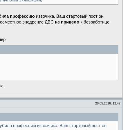
 личными экипажами).
убила
профессию
извочика. Ваш стартовый пост он
повсеместное внедрение ДВС
не привело
к безработице
мер
х.
28.05.2026, 12:47
е убила профессию извозчика. Ваш стартовый пост он