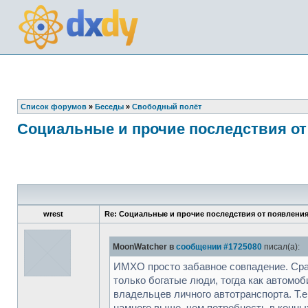
Список форумов
»
Беседы
»
Свободный полёт
Социальные и прочие последствия от
wrest
Re: Социальные и прочие последствия от появления
MoonWatcher в
сообщении #1725080
писал(а):
ИМХО просто забавное совпадение. Срав
только богатые люди, тогда как автомо
владельцев личного автотранспорта. Т.