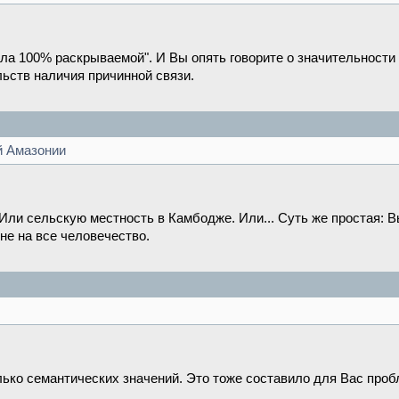
тала 100% раскрываемой". И Вы опять говорите о значительност
льств наличия причинной связи.
й Амазонии
Или сельскую местность в Камбодже. Или... Суть же простая: 
не на все человечество.
лько семантических значений. Это тоже составило для Вас про