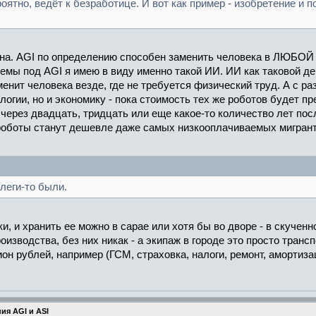
роятно, ведёт к безработице. И вот как пример - изобретение и
ктна. AGI по определению способен заменить человека в ЛЮБОЙ
 темы под AGI я имею в виду именно такой ИИ. ИИ как таковой д
нит человека везде, где не требуется физический труд. А с раз
ологии, но и экономику - пока стоимость тех же роботов будет 
 через двадцать, тридцать или еще какое-то количество лет пос
роботы станут дешевле даже самых низкооплачиваемых мигрант
леги-то были.
, и хранить ее можно в сарае или хотя бы во дворе - в скученно
изводства, без них никак - а экипаж в городе это просто трансп
н рублей, например (ГСМ, страховка, налоги, ремонт, амортизация
ия AGI и ASI