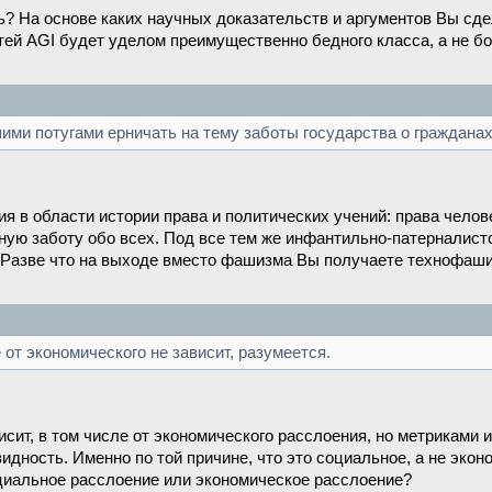
ь? На основе каких научных доказательств и аргументов Вы сд
тей AGI будет уделом преимущественно бедного класса, а не бо
ими потугами ерничать на тему заботы государства о гражданах
ия в области истории права и политических учений: права челов
ую заботу обо всех. Под все тем же инфантильно-патерналист
. Разве что на выходе вместо фашизма Вы получаете технофаш
от экономического не зависит, разумеется.
исит, в том числе от экономического расслоения, но метриками 
идность. Именно по той причине, что это социальное, а не эко
оциальное расслоение или экономическое расслоение?