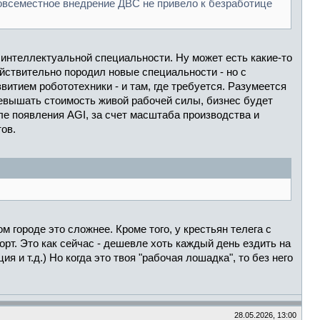
 повсеместное внедрение ДВС не привело к безработице
 интеллектуальной специальности. Ну может есть какие-то
ействительно породил новые специальности - но с
витием робототехники - и там, где требуется. Разумеется
превышать стоимость живой рабочей силы, бизнес будет
ле появления AGI, за счет масштаба производства и
ов.
м городе это сложнее. Кроме того, у крестьян телега с
орт. Это как сейчас - дешевле хоть каждый день ездить на
 и т.д.) Но когда это твоя "рабочая лошадка", то без него
28.05.2026, 13:00