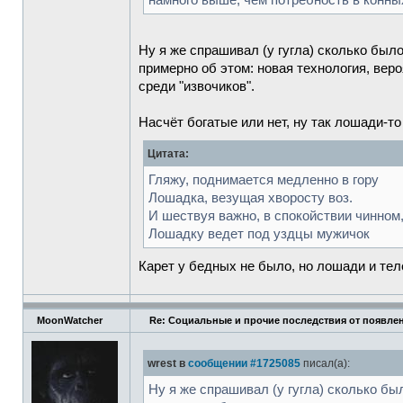
намного выше, чем потребность в конны
Ну я же спрашивал (у гугла) сколько был
примерно об этом: новая технология, вер
среди "извочиков".
Насчёт богатые или нет, ну так лошади-т
Цитата:
Гляжу, поднимается медленно в гору
Лошадка, везущая хворосту воз.
И шествуя важно, в спокойствии чинном
Лошадку ведет под уздцы мужичок
Карет у бедных не было, но лошади и теле
MoonWatcher
Re: Социальные и прочие последствия от появлен
wrest в
сообщении #1725085
писал(а):
Ну я же спрашивал (у гугла) сколько бы