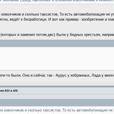
х экипажах (представленных в основном извозчиками и немного
о извозчиков и сколько таксистов. То есть автомобилизация не 
оятно, ведёт к безработице. И вот как пример - изобретение и 
о (которых и заменил потом двс) были у бедных крестьян, напри
,
ги-то были. Оно и сейчас так - Аурус у избранных, Лада у многи
ия AGI и ASI
ло извозчиков и сколько таксистов. То есть автомобилизация н