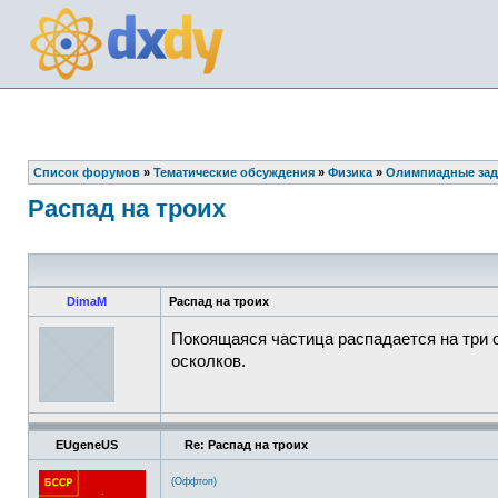
Список форумов
»
Тематические обсуждения
»
Физика
»
Олимпиадные зад
Распад на троих
DimaM
Распад на троих
Покоящаяся частица распадается на три 
осколков.
EUgeneUS
Re: Распад на троих
(Оффтоп)