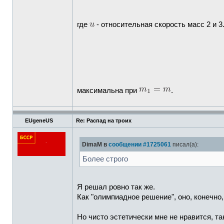
где
- относительная скорость масс 2 и 
максимальна при
.
EUgeneUS
Re: Распад на троих
DimaM в
сообщении #1725061
писал(а):
Более строго
Я решал ровно так же.
Как "олимпиадное решение", оно, конечно, 
Но чисто эстетически мне не нравится, та