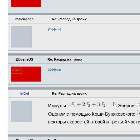
realeugene
Re: Распад на троих
(Оффтоп)
EUgeneUS
Re: Распад на троих
(Оффтоп)
lel0lel
Re: Распад на троих
Импульс:
. Энергия:
Оценим с помощью Коши-Буняковского:
векторы скоростей второй и третьей час