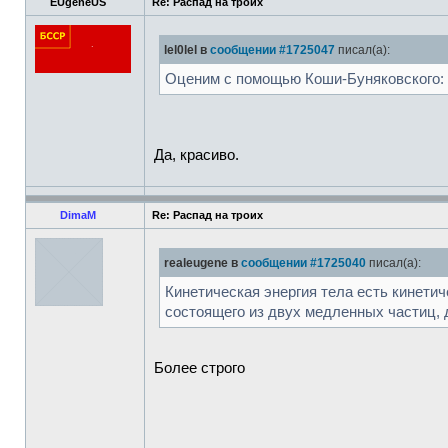
EUgeneUS
Re: Распад на троих
lel0lel в
сообщении #1725047
писал(а):
Оценим с помощью Коши-Буняковского:
Да, красиво.
DimaM
Re: Распад на троих
realeugene в
сообщении #1725040
писал(а):
Кинетическая энергия тела есть кинетич
состоящего из двух медленных частиц,
Более строго