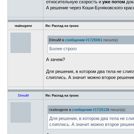
относительную скорость и
уже потом
дока
А решение через Коши-Буняковского крас
realeugene
Re: Распад на троих
DimaM в
сообщении #1725061
писал(а):
Более строго
А зачем?
Для решения, в котором два тела не слип
слиплись. А значит можно второе решени
DimaM
Re: Распад на троих
realeugene в
сообщении #1725136
писал(а):
Для решения, в котором два тела не сл
слиплись. А значит можно второе решен