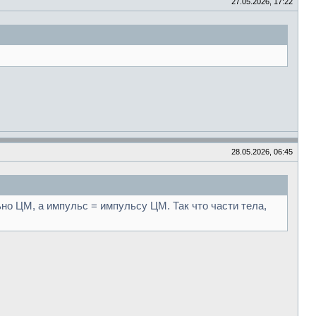
27.05.2026, 17:22
28.05.2026, 06:45
но ЦМ, а импульс = импульсу ЦМ. Так что части тела,