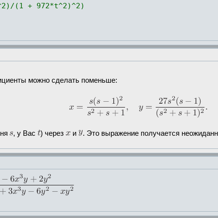
^2)/(1 + 972*t^2)^2)
фициенты можно сделать поменьше:
еня
, у Вас
) через
и
. Это выражение получается неожиданн