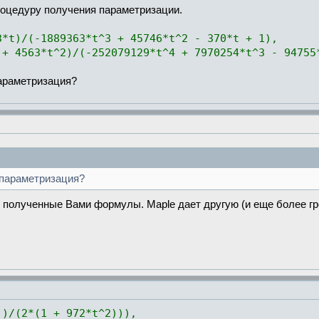
роцедуру получения параметризации.
3*t)/(-1889363*t^3 + 45746*t^2 - 370*t + 1),
 + 4563*t^2)/(-252079129*t^4 + 7970254*t^3 - 94755
араметризация?
 параметризация?
ь полученные Вами формулы. Maple дает другую (и еще более г
))/(2*(1 + 972*t^2))),