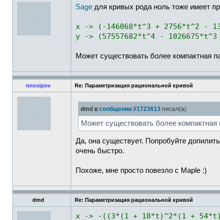
Sage
для кривых рода ноль тоже имеет п
x -> (-146068*t^3 + 2756*t^2 - 1
y -> (57557682*t^4 - 1026675*t^3
Может существовать более компактная п
nnosipov
Re: Параметризация рациональной кривой
dmd в
сообщении #1723613
писал(а):
Может существовать более компактная
Да, она существует. Попробуйте допилит
очень быстро.
Похоже, мне просто повезло с Maple :)
dmd
Re: Параметризация рациональной кривой
x -> -((3*(1 + 18*t)^2*(1 + 54*t