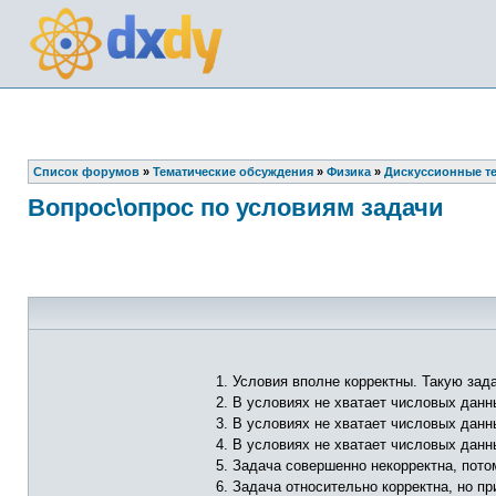
Список форумов
»
Тематические обсуждения
»
Физика
»
Дискуссионные т
Вопрос\опрос по условиям задачи
1. Условия вполне корректны. Такую зад
2. В условиях не хватает числовых дан
3. В условиях не хватает числовых данн
4. В условиях не хватает числовых данны
5. Задача совершенно некорректна, пот
6. Задача относительно корректна, но п