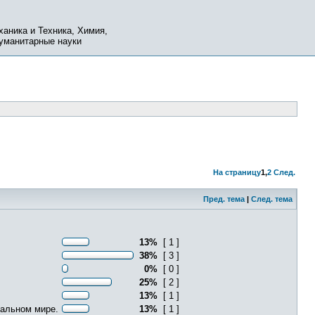
ханика и Техника, Химия,
Гуманитарные науки
На страницу
1
,
2
След.
Пред. тема
|
След. тема
13%
[ 1 ]
38%
[ 3 ]
0%
[ 0 ]
25%
[ 2 ]
13%
[ 1 ]
еальном мире.
13%
[ 1 ]