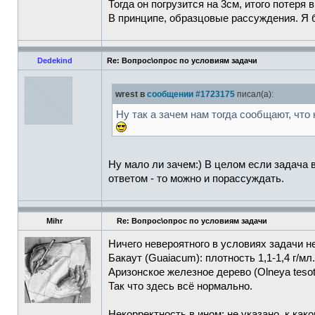
Тогда он погрузится на 3см, итого потеря 
В принципе, образцовые рассуждения. Я бы
Dedekind
Re: Вопрос\опрос по условиям задачи
wrest в
сообщении #1723175
писал(а):
Ну так а зачем нам тогда сообщают, что
Ну мало ли зачем:) В целом если задача в
ответом - то можно и порассуждать.
Mihr
Re: Вопрос\опрос по условиям задачи
Ничего невероятного в условиях задачи не
Бакаут (Guaiacum): плотность 1,1-1,4 г/мл.
Аризонское железное дерево (Olneya tesota
Так что здесь всё нормально.
Некорректность в ином: не указано, к как