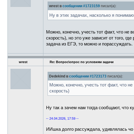
wrest в
сообщении #1723159
писал(а):
Ну в этих задачах, насколько я понимаю
Можно, конечно, учесть тот факт, что не 
скорость), но это уже зависит от того, гд
задача из ЕГЭ, то можно и порассуждать.
wrest
Re: Вопрос\опрос по условиям задачи
Dedekind в
сообщении #1723173
писал(а):
Можно, конечно, учесть тот факт, что не
скорость)
Ну так а зачем нам тогда сообщают, что к
-- 24.04.2026, 17:59 --
ИИшка долго рассуждала, удивлялась чо 