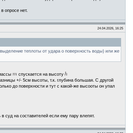
в опросе нет.
24.04.2026, 16:25
(выделение теплоты от удара о поверхность воды) или же
 массы
спускается на высоту
азницы +/- 5см высоты, т.к. глубина большая. С другой
только до поверхности и тут с какой-же высооты он упал
 в суд на составителей если ему пару влепят.