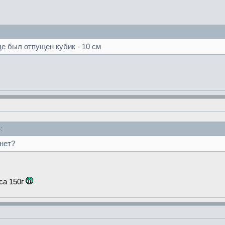
е был отпущен кубик - 10 см
:
онет?
са 150г