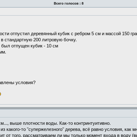
Всего голосов : 8
рости отпустил деревянный кубик c ребром 5 см и массой 150 гр
 в стандартную 200 литровую бочку.
 был отпущен кубик - 10 см
мм.
тавлены условия?
хм..., выше плотности воды. Как-то контринтуитивно.
 из какого-то "супержелезного" дерева, всё равно условия, как 
т от того, рассматриваем ли мы только момент входа в воду (в