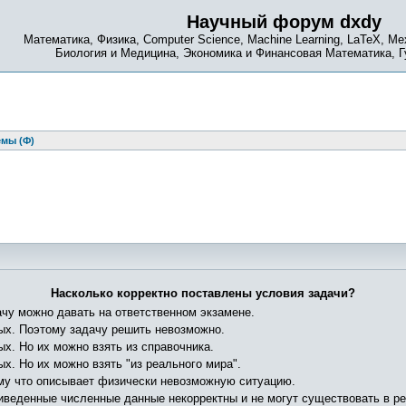
Научный форум dxdy
Математика, Физика, Computer Science, Machine Learning, LaTeX, Ме
Биология и Медицина, Экономика и Финансовая Математика, 
емы (Ф)
Насколько корректно поставлены условия задачи?
ачу можно давать на ответственном экзамене.
ных. Поэтому задачу решить невозможно.
ых. Но их можно взять из справочника.
х. Но их можно взять "из реального мира".
ому что описывает физически невозможную ситуацию.
риведенные численные данные некорректны и не могут существовать в р