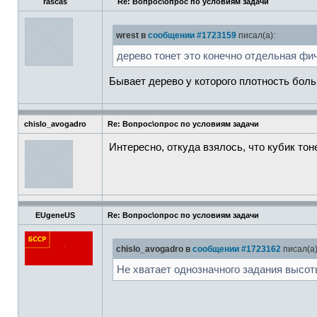
rascas
Re: Вопрос\опрос по условиям задачи
wrest в
сообщении #1723159
писал(а):
дерево тонет это конечно отдельная фич
Бывает дерево у которого плотность боль
chislo_avogadro
Re: Вопрос\опрос по условиям задачи
Интересно, откуда взялось, что кубик тон
EUgeneUS
Re: Вопрос\опрос по условиям задачи
chislo_avogadro в
сообщении #1723162
писал(а)
Не хватает однозначного задания высот