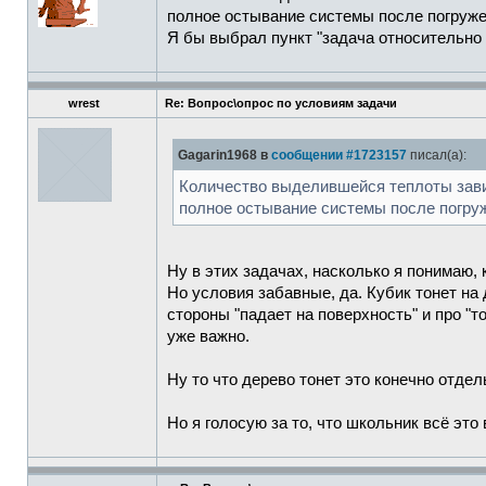
полное остывание системы после погруже
Я бы выбрал пункт "задача относительно к
wrest
Re: Вопрос\опрос по условиям задачи
Gagarin1968 в
сообщении #1723157
писал(а):
Количество выделившейся теплоты завис
полное остывание системы после погруж
Ну в этих задачах, насколько я понимаю,
Но условия забавные, да. Кубик тонет на 
стороны "падает на поверхность" и про "т
уже важно.
Ну то что дерево тонет это конечно отдел
Но я голосую за то, что школьник всё это