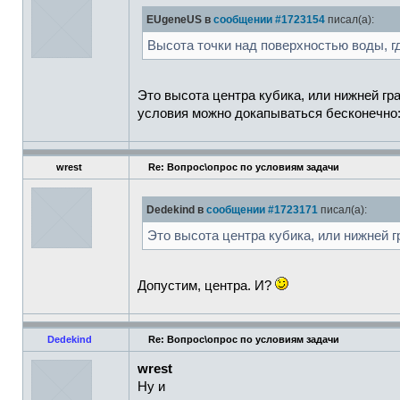
EUgeneUS в
сообщении #1723154
писал(а):
Высота точки над поверхностью воды, гд
Это высота центра кубика, или нижней гра
условия можно докапываться бесконечно:
wrest
Re: Вопрос\опрос по условиям задачи
Dedekind в
сообщении #1723171
писал(а):
Это высота центра кубика, или нижней г
Допустим, центра. И?
Dedekind
Re: Вопрос\опрос по условиям задачи
wrest
Ну и