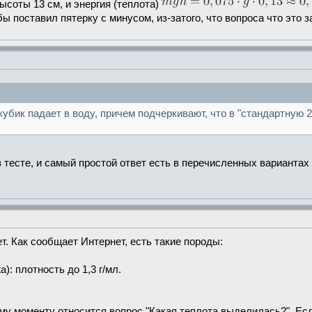
высоты 13 см, и энергия (теплота)
 поставил пятерку с минусом, из-затого, что вопроса что это з
 кубик падает в воду, причем подчеркивают, что в "стандартную 
 тесте, и самый простой ответ есть в перечисленных вариантах 
т. Как сообщает Интернет, есть такие породы:
): плотность до 1,3 г/мл.
ому моменту относится вопрос "Какая теплота выделилась?". Есл