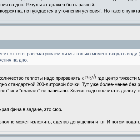
ния на дно. Результат должен быть разный.
орректна, но нуждается в уточнении условия". Но такого пункта 
ит от того, рассматриваем ли мы только момент входа в воду 
ения на дно.
 количество теплоты надо приравнять к
где центр тяжести
дно стандартной 200-литровой бочки. Тут уже более-менее без р
онет" или "плавает" не написано. Значит надо посчитать дельту 
ьрая фича в задаче, это сюр.
 вполне может изложить, сделав допущения и т.п. И потом подать