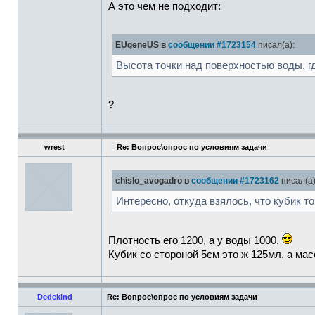
А это чем не подходит:
EUgeneUS в
сообщении #1723154
писал(а):
Высота точки над поверхностью воды, гд
?
wrest
Re: Вопрос\опрос по условиям задачи
chislo_avogadro в
сообщении #1723162
писал(а)
Интересно, откуда взялось, что кубик т
Плотность его 1200, а у воды 1000.
Кубик со стороной 5см это ж 125мл, а мас
Dedekind
Re: Вопрос\опрос по условиям задачи