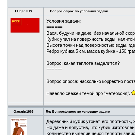
EUgeneUS
Вопрос\опрос по условиям задачи
Условия задачи:
======
Вася, будучи на даче, без начальной ско
Кубик упал на поверхность воды, налитой
Высота точки над поверхностью воды, где
Ребро кубика 5 см, масса кубика - 150 гра
Вопрос: какая теплота выделится?
======
Вопрос опроса: насколько корректно пос
Навеяло свежей темой про "метеозонд".
Gagarin1968
Re: Вопрос\опрос по условиям задачи
Деревянный кубик утонет, его плотность, 
Но даже и допустив, что кубик изготовлен
Количество выделившейся теплоты зависи