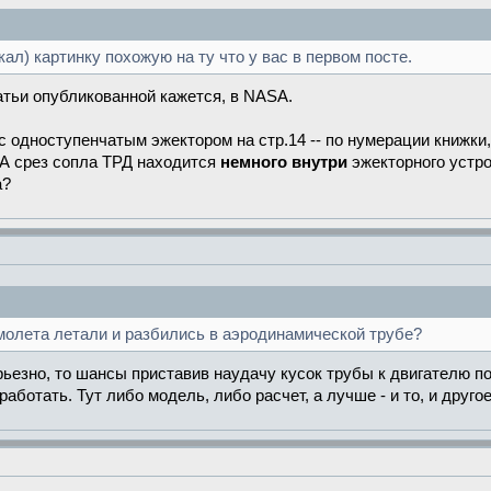
ал) картинку похожую на ту что у вас в первом посте.
атьи опубликованной кажется, в NASA.
 с одноступенчатым эжектором на стр.14 -- по нумерации книжки,
АСА срез сопла ТРД находится
немного внутри
эжекторного устро
а?
молета летали и разбились в аэродинамической трубе?
рьезно, то шансы приставив наудачу кусок трубы к двигателю по
аботать. Тут либо модель, либо расчет, а лучше - и то, и друго