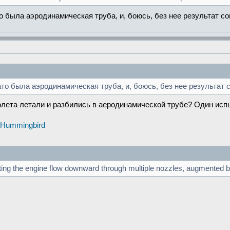
то была аэродинамическая труба, и, боюсь, без нее результат с
ато была аэродинамическая труба, и, боюсь, без нее результат 
олета летали и разбились в аеродинамической трубе? Один испы
4_Hummingbird
usting the engine flow downward through multiple nozzles, augmented by