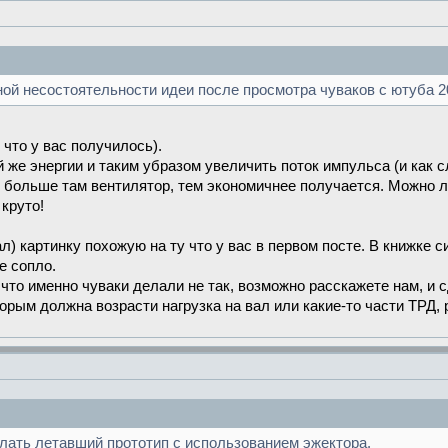
ой несостоятельности идеи после просмотра чуваков с ютуба 2
 что у вас получилось).
 же энергии и таким убразом увеличить поток импульса (и как сл
больше там вентилятор, тем экономичнее получается. Можно ли
круто!
л) картинку похожую на ту что у вас в первом посте. В книжке 
е сопло.
 что именно чуваки делали не так, возможно расскажете нам, и
оторым должна возрасти нагрузка на вал или какие-то части ТРД, 
лать летавший прототип с использованием эжектора.