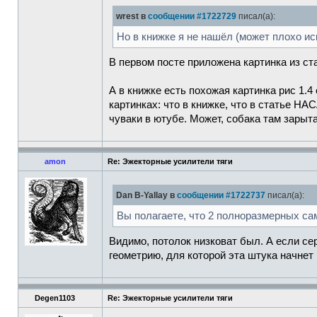
wrest в
сообщении #1722729
писал(а):
Но в книжке я не нашёл (может плохо иск
В первом посте приложена картинка из ст
А в книжке есть похожая картинка рис 1.4
картинках: что в книжке, что в статье Н
чуваки в ютубе. Может, собака там зарыт
amon
Re: Эжекторные усилители тяги
Dan B-Yallay в
сообщении #1722737
писал(а):
Вы полагаете, что 2 полноразмерных са
Видимо, потолок низковат был. А если се
геометрию, для которой эта штука начнет р
Degen1103
Re: Эжекторные усилители тяги