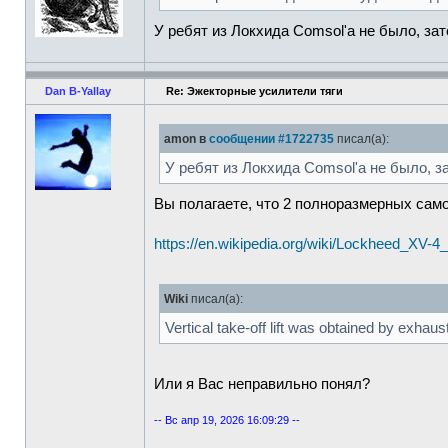
У ребят из Локхида Comsol'a не было, за
Dan B-Yallay
Re: Эжекторные усилители тяги
amon в
сообщении #1722735
писал(а):
У ребят из Локхида Comsol'a не было, з
Вы полагаете, что 2 полноразмерных сам
https://en.wikipedia.org/wiki/Lockheed_XV-
Wiki
писал(а):
Vertical take-off lift was obtained by exha
Или я Вас неправильно понял?
-- Вс апр 19, 2026 16:09:29 --