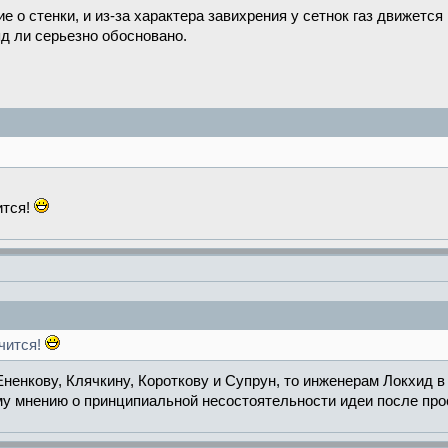
 о стенки, и из-за характера завихрения у сетнок газ движется
ряд ли серьезно обосновано.
ится!
учится!
 Ененкову, Клячкину, Короткову и Супрун, то инженерам Локхид 
у мнению о принципиальной несостоятельности идеи после про