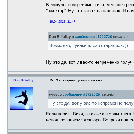
В импульсном режиме, типа, меньше трение
"эжектор". Ну это такое, на пальцах. И в
-- 19.04.2026, 21:47 --
Dan B-Yallay в
сообщении #1722720
писал(а):
Возможно, чуваки плохо старались. ))
Ну это да, вот у вас-то непременно получ
Dan B-Yallay
Re: Эжекторные усилители тяги
wrest в
сообщении #1722725
писал(а):
Ну это да, вот у вас-то непременно пол
Если верить Вики, а также авторам книги
использованием эжектора. Вопреки вашем