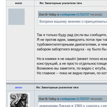
wrest
Re: Эжекторные усилители тяги
Dan B-Yallay в
сообщении #1722727
писал(а):
Вопреки вашему мнению о принципиальн
Так я только буду рад (если вы сообщите,
Я не против идеи, замедлить поток при той
турбовентиляторными двигателями, и чем 
забором забортного воздуха - ну было бы 
Но в книжке я не нашёл (может плохо иска
конструкций, а не просто отдельностояще
Возможно вы заметите, по видео с ютуба,
Но главное -- пока не видно причин, по к
amon
Re: Эжекторные усилители тяги
Dan B-Yallay в
сообщении #1722727
писал(а):
инженерам Локхид в 1960-х удалось сде