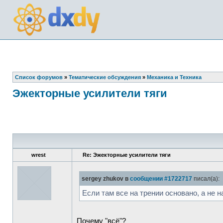
Список форумов
»
Тематические обсуждения
»
Механика и Техника
Эжекторные усилители тяги
wrest
Re: Эжекторные усилители тяги
sergey zhukov в
сообщении #1722717
писал(а):
Если там все на трении основано, а не н
Почему "всё"?