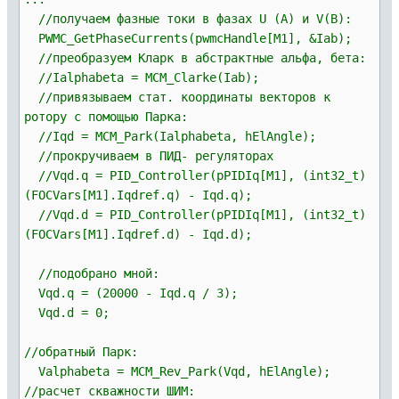
//получаем фазные токи в фазах U (A) и V(B):
PWMC_GetPhaseCurrents(pwmcHandle[M1], &Iab);
//преобразуем Кларк в абстрактные альфа, бета:
//Ialphabeta = MCM_Clarke(Iab);
//привязываем стат. координаты векторов к
ротору с помощью Парка:
//Iqd = MCM_Park(Ialphabeta, hElAngle);
//прокручиваем в ПИД- регуляторах
//Vqd.q = PID_Controller(pPIDIq[M1], (int32_t)
(FOCVars[M1].Iqdref.q) - Iqd.q);
//Vqd.d = PID_Controller(pPIDIq[M1], (int32_t)
(FOCVars[M1].Iqdref.d) - Iqd.d);
//подобрано мной:
Vqd.q = (20000 - Iqd.q / 3);
Vqd.d = 0;
//обратный Парк:
Valphabeta = MCM_Rev_Park(Vqd, hElAngle);
//расчет скважности ШИМ: