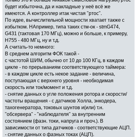
будет избыточна, да и накладные у неё всё же
имеются. А контроллер итак чистая "ртос".
По идее, вычислительной мощности хватает также с
избытком. НАпример, типа таких стм-ок - stmG474,
G431 (тактовая 170 МГц), можно и больше, к примеру,
H755 - 480 МГц, ну и т.д.
А считать-то немного:
В среднем алгоритм ФОК такой -
с частотой ШИМ, обычно от 10 до 100 КГц, в каждом
цикле - по прерываниям соответствующего таймера:
- в каждом цикле есть некое задание - величина,
поступающая с верхнего уровня - необходимая
скорость или ток/момент и т.д.
- снятие данных о угле положения ротора и скорости/
частоты вращения - с датчиков Холла, энкодера,
тахогенератора, токовых шунтов и(или) т.н.
"обсервера" - "наблюдателя" за внутренним
состоянием (фазн. токи, напруга и проч.). В
зависимости от типа датчиков - соответствующие АЦП.
- снятие данных о фазных токах (АЦП).