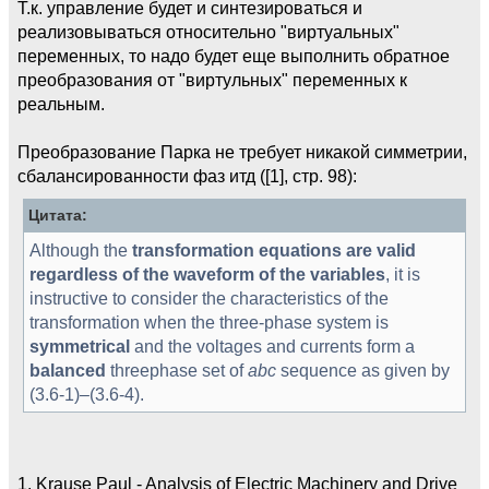
Т.к. управление будет и синтезироваться и
реализовываться относительно "виртуальных"
переменных, то надо будет еще выполнить обратное
преобразования от "виртульных" переменных к
реальным.
Преобразование Парка не требует никакой симметрии,
сбалансированности фаз итд ([1], стр. 98):
Цитата:
Although the
transformation equations are valid
regardless of the waveform of the variables
, it is
instructive to consider the characteristics of the
transformation when the three-phase system is
symmetrical
and the voltages and currents form a
balanced
threephase set of
abc
sequence as given by
(3.6-1)–(3.6-4).
1. Krause Paul - Analysis of Electric Machinery and Drive