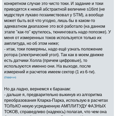
конкретном случае это чисто токи. И задание и токи
приводятся к некой абстрактной величине s16int (не
мудрствуя лукаво позаимствовал у STM), а вообще
может быть всё что угодно, лишь бы в каком-то
адекватном диапазоне это всё работало (на данном
этапе "как-то" крутилось, тюнинговать надо попозже). У
меня от измеренных токов используется только их
амплитуда, но об этом ниже;
- итак, токи померяны, надо ещё узнать положение
ротора (электрический угол). Так как в моем движке
есть датчики Холла (причем цифровые), то
используются именно они. На выходе, после
измерений и расчетов имеем сектор (1 из 6-ти).
(Оффтоп)
Но да ладно, вернемся к баранам:
- дальше я, предварительно выкинув из алгоритма
преобразования Кларка-Парка, использую в расчетах
ТОЛЬКО некую усредненную АМПЛИТУДУ ФАЗНЫХ
ТОКОВ, справедливо (надеюсь) полагая, что чем она