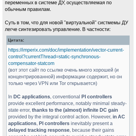
переменных в системе ДУ, осуществляемая по
обычным правилам.
Суть в том, что для новой "виртуальной" систмемы ДУ
легче синтезировать управление. В частности:
Цитата:
https://imperix.com/doc/implementation/vector-current-
control?currentThread=static-synchronous-
compensator-statcom
(вот этот сайт по ссылке очень много хорошей (и
концентрированной) информации содержит, но он
только через VPN или Tor открывается)
In
DC applications
, conventional
PI controllers
provide excellent performance, notably minimal steady-
state error,
thanks to the (almost) infinite DC gain
provided by the integral control action. However,
in AC
applications
,
PI controllers
inevitably present a
delayed tracking response
, because their gains