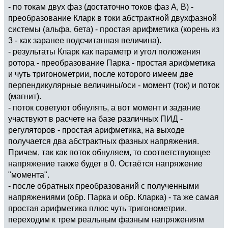
- по токам двух фаз (достаточно токов фаз А, В) -
преобразование Кларк в токи абстрактной двухфазной
системы (альфа, бета) - простая арифметика (корень из
3 - как заранее подсчитанная величина).
- результаты Кларк как параметр и угол положения
ротора - преобразование Парка - простая арифметика
и чуть тригонометрии, после которого имеем две
перпендикулярные величины/оси - момент (ток) и поток
(магнит).
- поток советуют обнулять, а вот момент и задание
участвуют в расчете на базе различных ПИД -
регуляторов - простая арифметика, на выходе
получается два абстрактных фазных напряжения.
Причем, так как поток обнуляем, то соответствующее
напряжение также будет в 0. Остаётся напряжение
"момента".
- после обратных преобразований с полученными
напряжениями (обр. Парка и обр. Кларка) - та же самая
простая арифметика плюс чуть тригонометрии,
переходим к трем реальным фазным напряжениям