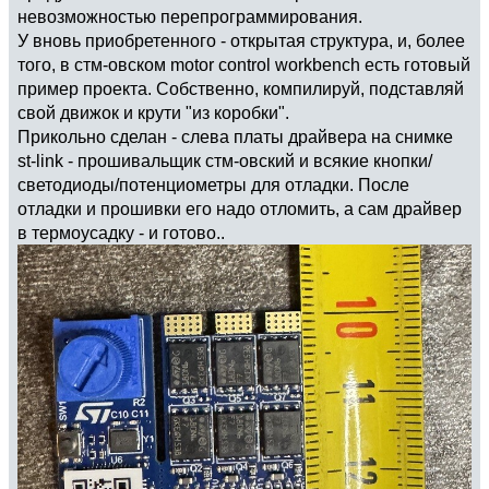
невозможностью перепрограммирования.
У вновь приобретенного - открытая структура, и, более
того, в стм-овском motor control workbench есть готовый
пример проекта. Собственно, компилируй, подставляй
свой движок и крути "из коробки".
Прикольно сделан - слева платы драйвера на снимке
st-link - прошивальщик стм-овский и всякие кнопки/
светодиоды/потенциометры для отладки. После
отладки и прошивки его надо отломить, а сам драйвер
в термоусадку - и готово..