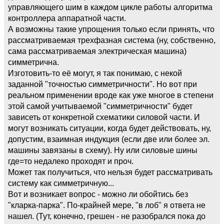
управляющего шим в каждом цикле работы алгоритма
контроллера аппаратной части.
А возможны такие упрощения только если принять, что
рассматриваемая трехфазная система (ну, собственно,
сама рассматриваемая электрическая машина)
симметрична.
Изготовить-то её могут, я так понимаю, с некой
заданной "точностью симметричности". Но вот при
реальном применении вроде как уже многое в степени
этой самой учитываемой "симметричности" будет
зависеть от конкретной схематики силовой части. И
могут возникать ситуации, когда будет действовать, ну,
допустим, взаимная индукция (если две или более эл.
машины завязаны в схему). Ну или силовые шины
где=то недалеко проходят и проч.
Может так получиться, что нельзя будет рассматривать
систему как симметричную...
Вот и возникает вопрос - можно ли обойтись без
"кларка-парка". По-крайней мере, "в лоб" я ответа не
нашел. (Тут, конечно, грешен - не разобрался пока до