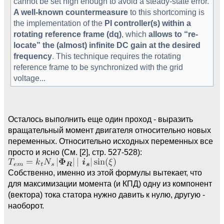
cannot be set high enough to avoid a steady-state error.
A well-known countermeasure
to this shortcoming is
the implementation of the
PI controller(s) within a
rotating reference frame (dq)
, which
allows to “re-
locate” the (almost) infinite DC gain at the desired
frequency
. This technique requires the rotating
reference frame to be synchronized with the grid
voltage...
Осталось выполнить еще один проход - выразить
вращательный момент двигателя относительно новых
переменных. Относительно исходных переменных все
просто и ясно (См. [2], стр. 527-528):
Собственно, именно из этой формулы вытекает, что
для максимизации момента (и КПД) одну из компонент
(вектора) тока статора нужно давить к нулю, другую -
наоборот.