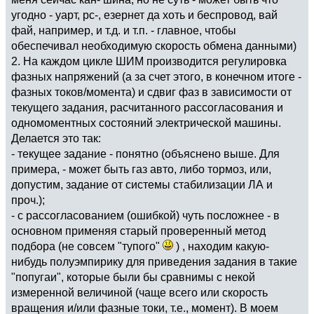
угодно - уарт, рс-, езернет да хоть и беспровод, вай
фай, например, и т.д. и т.п. - главное, чтобы
обеспечивал необходимую скорость обмена данными)
2. На каждом цикле ШИМ производится регулировка
фазных напряжений (а за счет этого, в конечном итоге -
фазных токов/момента) и сдвиг фаз в зависимости от
текущего задания, расчитанного рассогласования и
одномоментных состояний электрической машины.
Делается это так:
- текущее задание - понятно (объяснено выше. Для
примера, - может быть газ авто, либо тормоз, или,
допустим, задание от системы стабилизации ЛА и
проч.);
- с рассогласованием (ошибкой) чуть посложнее - в
основном применяя старый проверенный метод
подбора (не совсем "тупого"
) , находим какую-
нибудь полуэмпирику для приведения задания в такие
"попугаи", которые были бы сравнимы с некой
измеренной величиной (чаще всего или скорость
вращения и/или фазные токи, т.е., момент). В моем