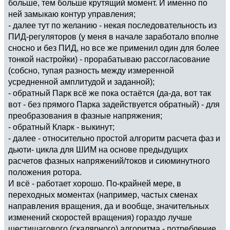
больше, тем больше крутящий момент. И именно по
ней замыкаю контур управления;
- далее тут по желанию - некая последовательность из
ПИД-регуляторов (у меня в начале заработало вполне
сносно и без ПИД, но все же применил один для более
тонкой настройки) - прорабатываю рассогласование
(собсно, тупая разность между измеренной
усредненной амплитудой и заданной);
- обратный Парк всё же пока остаётся (да-да, вот так
вот - без прямого Парка задействуется обратный) - для
преобразования в фазные напряжения;
- обратный Кларк - выкинут;
- далее - относительно простой алгоритм расчета фаз и
дьюти- цикла для ШИМ на основе предыдущих
расчетов фазных напряжений/токов и сиюминутного
положения ротора.
И всё - работает хорошо. По-крайней мере, в
переходных моментах (например, частых сменах
направления вращения, да и вообще, значительных
изменений скоростей вращения) гораздо лучше
шестишагового (скалярного) алгоритма - потребление