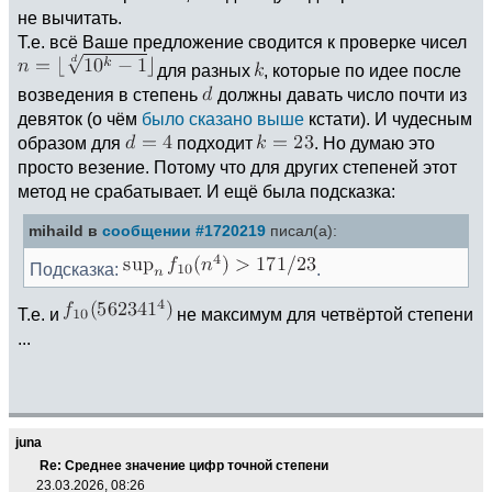
не вычитать.
Т.е. всё Ваше предложение сводится к проверке чисел
для разных
, которые по идее после
возведения в степень
должны давать число почти из
девяток (о чём
было сказано выше
кстати). И чудесным
образом для
подходит
. Но думаю это
просто везение. Потому что для других степеней этот
метод не срабатывает. И ещё была подсказка:
mihaild в
сообщении #1720219
писал(а):
Подсказка:
.
Т.е. и
не максимум для четвёртой степени
...
juna
Re: Среднее значение цифр точной степени
23.03.2026, 08:26