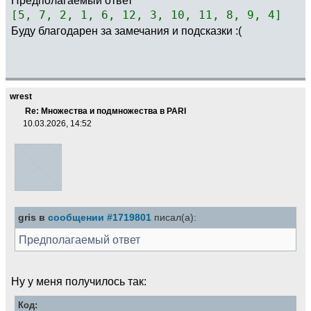
)
;
[5, 7, 2, 1, 6, 12, 3, 10, 11, 8, 9, 4]
used_elem
[
elem
]
=
1
;
current
[
level
]
=
elem
;
Буду благодарен за замечания и подсказки :(
stack
[
#stack] = [level, i];
stack
=
concat
(
stack,
[
[
level
+
1
,
0
]
]
)
;
,
wrest
stack
[
#stack] = [level, i];
Re: Множества и подмножества в PARI
)
;
10.03.2026, 14:52
)
;
return
(
solutions
)
;
)
;
}
gris в
сообщении #1719801
писал(а):
Предполагаемый ответ
Ну у меня получилось так:
Код: