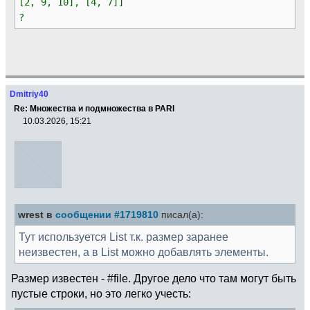
[2, 9, 10], [4, 7]]
?
Dmitriy40
Re: Множества и подмножества в PARI
10.03.2026, 15:21
wrest в
сообщении #1719810
писал(а):
Тут используется List т.к. размер заранее
неизвестен, а в List можно добавлять элементы.
Размер известен - #file. Другое дело что там могут быть
пустые строки, но это легко учесть: