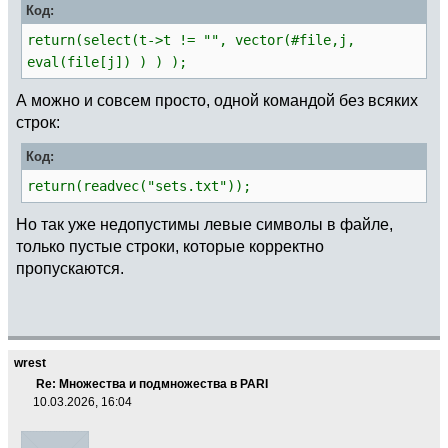
Код:
return(select(t->t != "", vector(#file,j,
eval(file[j]) ) ) );
А можно и совсем просто, одной командой без всяких
строк:
Код:
return(readvec("sets.txt"));
Но так уже недопустимы левые символы в файле,
только пустые строки, которые корректно
пропускаются.
wrest
Re: Множества и подмножества в PARI
10.03.2026, 16:04