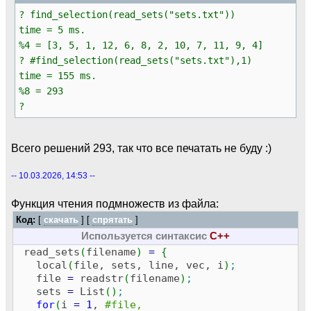
? find_selection(read_sets("sets.txt"))
time = 5 ms.
%4 = [3, 5, 1, 12, 6, 8, 2, 10, 7, 11, 9, 4]
? #find_selection(read_sets("sets.txt"),1)
time = 155 ms.
%8 = 293
?
Всего решений 293, так что все печатать не буду :)
-- 10.03.2026, 14:53 --
Функция чтения подмножеств из файла:
Код:
[
скачать
] [
спрятать
]
Используется синтаксис
C++
read_sets
(
filename
)
=
{
local
(
file, sets, line, vec, i
)
;
file
=
readstr
(
filename
)
;
sets
=
List
(
)
;
for
(
i
=
1
,
#file,