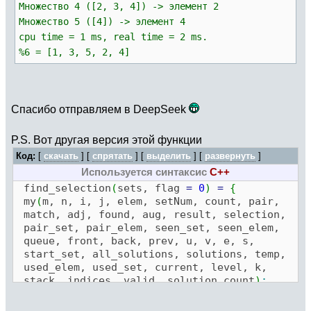
элемент
Множество 4 ([2, 3, 4]) -> элемент 2
pair
=
vector
(
n, j,
0
)
;
\\ pair
[
elem
]
=
Множество 5 ([4]) -> элемент 4
множество
cpu time = 1 ms, real time = 2 ms.
%6 = [1, 3, 5, 2, 4]
for
(
start_set
=
1
, m,
if
(
match
[
start_set
]
==
0
,
seen_set
=
vector
(
m, i,
0
)
;
seen_elem
=
vector
(
n, j,
0
)
;
prev
=
vector
(
m
+
n, i,
0
)
;
Спасибо отправляем в DeepSeek
queue
=
vector
(
m
+
n
)
;
front
=
1
;
back
=
1
;
P.S. Вот другая версия этой функции
Код:
[
скачать
] [
спрятать
]
[
выделить
]
[
развернуть
]
queue
[
back
]
=
start_set
;
back
Используется синтаксис
=
back
+
1
;
C++
seen_set
[
start_set
]
=
1
;
find_selection
(
sets, flag
=
0
)
=
{
prev
[
start_set
]
=
-
1
;
my
(
m, n, i, j, elem, setNum, count, pair,
match, adj, found, aug, result, selection,
found
=
0
;
pair_set, pair_elem, seen_set, seen_elem,
aug
=
0
;
queue, front, back, prev, u, v, e, s,
start_set, all_solutions, solutions, temp,
while
(
front
<
back
&&
!
found,
used_elem, used_set, current, level, k,
v
=
queue
[
front
]
;
stack, indices, valid, solution_count
)
;
front
=
front
+
1
;
m
=
#sets;