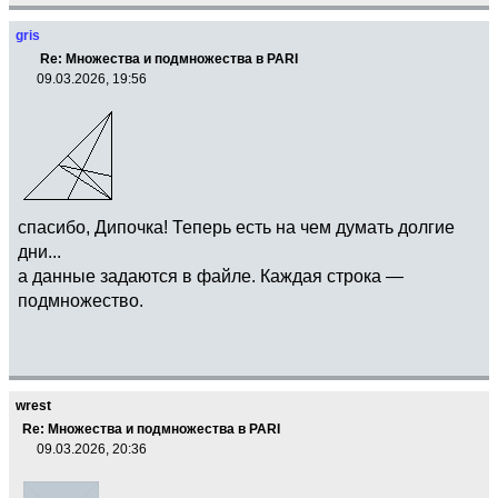
)
;
)
;
if
(
pair
[
e
]
==
gris
)
;
0
,
Re: Множества и подмножества в PARI
found
=
1
;
09.03.2026, 19:56
count
=
0
;
aug
=
m
+
selection
=
vector
(
m, i,
0
)
;
e
;
for
(
i
=
1
, m,
break
;
if
(
match
[
i
]
>
0
,
)
;
if
(
setsearch
(
Set
(
sets
[
i
]
)
,
)
;
match
[
i
]
)
,
)
;
selection
[
i
]
=
match
[
i
]
;
,
спасибо, Дипочка! Теперь есть на чем думать долгие
count
++
;
e
=
v
-
m
;
дни...
)
;
s
=
pair
[
e
]
;
а данные задаются в файле. Каждая строка —
)
if
(
s
!
=
0
&&
подмножество.
)
;
!
seen_set
[
s
]
,
seen_set
[
s
]
=
1
;
if
(
count
==
m,
queue
[
back
]
=
s
;
print
(
"Можно выбрать. Один из
back
=
back
+
1
;
вариантов:"
)
;
prev
[
s
]
=
v
;
wrest
for
(
i
=
1
, m,
)
;
print
(
"Множество "
, i,
" ("
,
Re: Множества и подмножества в PARI
)
;
09.03.2026, 20:36
sets
[
i
]
,
") -> элемент "
, selection
[
i
]
)
;
if
(
found,
break
)
;
)
;
)
;
return
(
selection
)
;