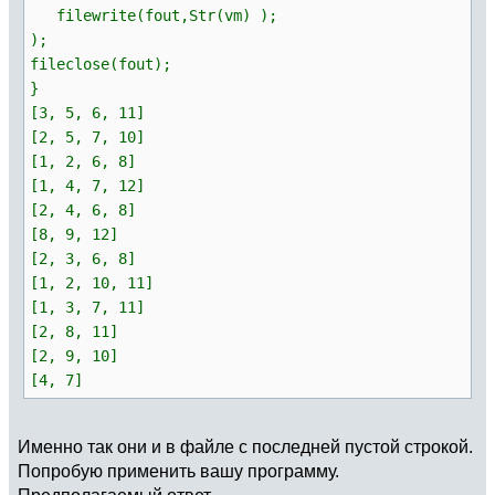
filewrite(fout,Str(vm) );
if
(
level
>
m,
solutions
=
concat
(
solutions,
);
[
vector
(
m, j, current
[
j
]
)
]
)
;
fileclose(fout);
stack
=
stack
[
1
..
#stack-1];
}
next
;
[3, 5, 6, 11]
)
;
[2, 5, 7, 10]
[1, 2, 6, 8]
if
(
i
>
#adj[level],
if
(
current
[
level
]
!
=
0
,
[1, 4, 7, 12]
used_elem
[
current
[
level
]
]
=
[2, 4, 6, 8]
0
;
[8, 9, 12]
current
[
level
]
=
0
;
[2, 3, 6, 8]
)
;
[1, 2, 10, 11]
stack
=
stack
[
1
..
#stack-1];
[1, 3, 7, 11]
next
;
)
;
[2, 8, 11]
[2, 9, 10]
elem
=
adj
[
level
]
[
i
]
;
[4, 7]
if
(
!
used_elem
[
elem
]
,
if
(
current
[
level
]
!
=
0
,
Именно так они и в файле с последней пустой строкой.
used_elem
[
current
[
level
]
]
=
Попробую применить вашу программу.
0
;
Предполагаемый ответ