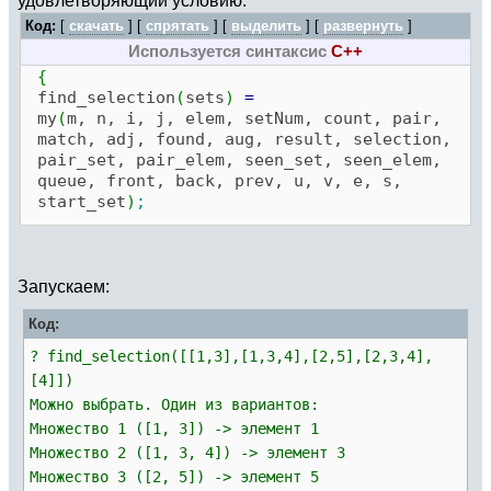
Код:
[
скачать
] [
спрятать
]
[
выделить
]
[
развернуть
]
Используется синтаксис
C++
{
find_selection
(
sets
)
=
my
(
m, n, i, j, elem, setNum, count, pair,
match, adj, found, aug, result, selection,
pair_set, pair_elem, seen_set, seen_elem,
queue, front, back, prev, u, v, e, s,
start_set
)
;
m
=
#sets;
n
=
0
;
for
(
i
=
1
, m,
Запускаем:
for
(
j
=
1
,
#sets[i],
Код:
if
(
sets
[
i
]
[
j
]
>
n, n
=
sets
[
i
]
[
j
]
)
)
? find_selection([[1,3],[1,3,4],[2,5],[2,3,4],
)
;
[4]])
Можно выбрать. Один из вариантов:
adj
=
vector
(
m
)
;
Множество 1 ([1, 3]) -> элемент 1
for
(
i
=
1
, m, adj
[
i
]
=
sets
[
i
]
)
;
Множество 2 ([1, 3, 4]) -> элемент 3
match
=
vector
(
m, i,
0
)
;
\\ match
[
set
]
=
Множество 3 ([2, 5]) -> элемент 5