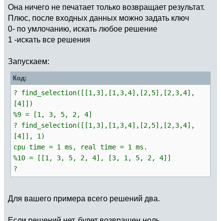
if
(
v
<=
m, \\ Это множество
n
=
0
;
Она ничего не печатает только возвращает результат.
for
(
k
=
1
,
#adj[v],
for
(
i
=
1
, m,
Плюс, после входных данных можно задать ключ
e
=
adj
[
v
]
[
k
]
;
for
(
j
=
1
,
#sets[i],
0- по умлочанию, искать любое решение
if
(
e
<=
n
&&
if
(
sets
[
i
]
[
j
]
>
n, n
=
sets
[
i
]
[
j
]
)
1 -искать все решения
!
seen_elem
[
e
]
,
)
seen_elem
[
e
]
=
1
;
)
;
Запускаем:
queue
[
back
]
=
m
+
e
;
adj
=
vector
(
m
)
;
Код:
back
=
back
+
1
;
for
(
i
=
1
, m, adj
[
i
]
=
sets
[
i
]
)
;
prev
[
m
+
e
]
=
v
;
? find_selection([[1,3],[1,3,4],[2,5],[2,3,4],
if
(
flag
==
0
,
[4]])
if
(
pair
[
e
]
==
0
,
match
=
vector
(
m, i,
0
)
;
%9 = [1, 3, 5, 2, 4]
found
=
1
;
pair
=
vector
(
n, j,
0
)
;
? find_selection([[1,3],[1,3,4],[2,5],[2,3,4],
aug
=
m
+
e
;
break
;
[4]], 1)
for
(
start_set
=
1
, m,
)
;
if
(
match
[
start_set
]
==
0
,
cpu time = 1 ms, real time = 1 ms.
)
;
seen_set
=
vector
(
m, i,
0
)
;
%10 = [[1, 3, 5, 2, 4], [3, 1, 5, 2, 4]]
)
;
seen_elem
=
vector
(
n, j,
0
)
;
?
, \\ Это элемент
(
v
>
m
)
prev
=
vector
(
m
+
n, i,
0
)
;
e
=
v
-
m
;
queue
=
vector
(
m
+
n
)
;
s
=
pair
[
e
]
;
front
=
1
;
back
=
1
;
Для вашего примера всего решений два.
if
(
s
!
=
0
&&
!
seen_set
[
s
]
,
seen_set
[
s
]
=
1
;
queue
[
back
]
=
start_set
;
Если решений нет, будет возвращен ноль.
queue
[
back
]
=
s
;