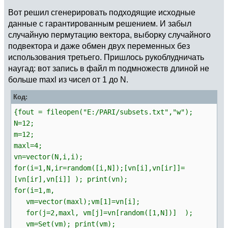
if
(
match
[
i
]
>
0
&&
Вот решил сгенерировать подходящие исходные
setsearch
(
Set
(
sets
[
i
]
)
, match
[
i
]
)
,
selection
[
i
]
=
match
[
i
]
;
данные с гарантированным решением. И забыл
count
++
;
случайную пермутацию вектора, выборку случайного
)
подвектора и даже обмен двух переменных без
)
;
использования третьего. Пришлось рукоблудничать
наугад: вот запись в файл m подмножеств длиной не
if
(
count
==
m,
больше maxl из чисел от 1 до N.
return
(
selection
)
;
,
Код:
return
(
0
)
;
)
;
{fout = fileopen("E:/PARI/subsets.txt","w");
,
N=12;
solutions
=
[
]
;
m=12;
used_elem
=
vector
(
n, j,
0
)
;
maxl=4;
current
=
vector
(
m, i,
0
)
;
vn=vector(N,i,i);
level
=
1
;
for(i=1,N,ir=random([i,N]);[vn[i],vn[ir]]=
stack
=
[
[
1
,
0
]
]
;
[vn[ir],vn[i]] ); print(vn);
for(i=1,m,
while
(
#stack > 0,
vm=vector(maxl);vm[1]=vn[i];
level
=
stack
[
#stack][1];
for(j=2,maxl, vm[j]=vn[random([1,N])] );
i
=
stack
[
#stack][2] + 1;
vm=Set(vm); print(vm);