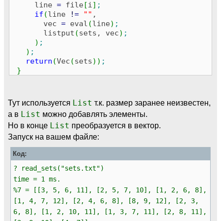
line
=
file
[
i
]
;
if
(
line
!
=
""
,
vec
=
eval
(
line
)
;
listput
(
sets, vec
)
;
)
;
)
;
return
(
Vec
(
sets
)
)
;
}
Тут используется
List
т.к. размер заранее неизвестен,
а в
List
можно добавлять элементы.
Но в конце
List
преобразуется в вектор.
Запуск на вашем файле:
Код:
? read_sets("sets.txt")
time = 1 ms.
%7 = [[3, 5, 6, 11], [2, 5, 7, 10], [1, 2, 6, 8],
[1, 4, 7, 12], [2, 4, 6, 8], [8, 9, 12], [2, 3,
6, 8], [1, 2, 10, 11], [1, 3, 7, 11], [2, 8, 11],