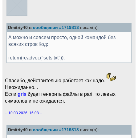
Dmitriy40 в
сообщении #1719813
писал(а):
А можно и совсем просто, одной командой без
всяких строк:Код:
return(readvec("sets.txt"));
Спасибо, действительно работает как надо.
Неожиданно...
Если
gris
будет генерить файлы в pari, то левых
символов и не ожидается.
-- 10.03.2026, 16:08 --
Dmitriy40 в
сообщении #1719813
писал(а):