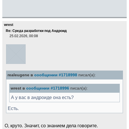
wrest
Re: Среда разработки под Андроид
25.02.2026, 00:08
realeugene в
сообщении #1718998
писал(а):
wrest в
сообщении #1718996
писал(а):
А у вас в андроиде она есть?
Есть.
О, круто. Значит, со знанием дела говорите.