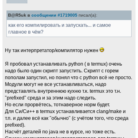
B@R5uk в
сообщении #1719005
писал(а):
как его компилировать и запускать... и самое
главное в чём?
Ну так интерпретатор/компилятор нужен
Я пробовал устанавливать python ( в termux) очень
надо было один скрипт запустить. Скрипт с горем
пополам запустил, но понял что с python всё не просто.
Модули могут не все устанавливаться, надо
представлять внутреннюю кухню т.к. termux это т.н.
"prefixed" среда и за этим надо следить.
Но если прорвётесь, тотнаверное норм будет.
Для Си/Си++ в termux устанавливается clang/make и
т.п. и далее всё как "обычно" (с учётом того, что среда
prefixed).
Насчёт деталей по java не в курсе, но тоже есть.