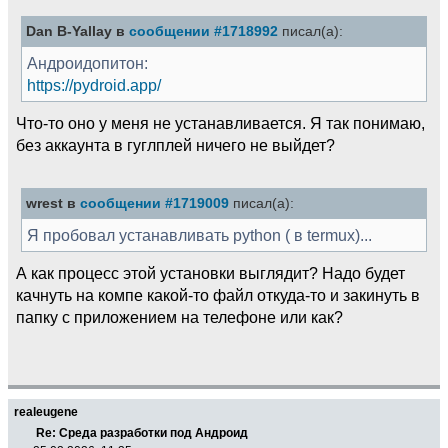
Dan B-Yallay в
сообщении #1718992
писал(а):
Андроидопитон:
https://pydroid.app/
Что-то оно у меня не устанавливается. Я так понимаю,
без аккаунта в гуглплей ничего не выйдет?
wrest в
сообщении #1719009
писал(а):
Я пробовал устанавливать python ( в termux)...
А как процесс этой установки выглядит? Надо будет
качнуть на компе какой-то файл откуда-то и закинуть в
папку с приложением на телефоне или как?
realeugene
Re: Среда разработки под Андроид