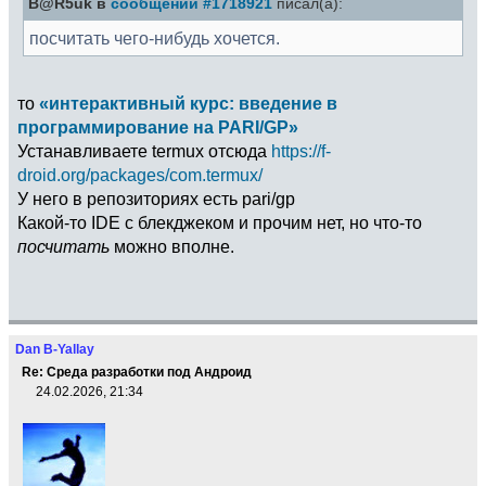
B@R5uk в
сообщении #1718921
писал(а):
посчитать чего-нибудь хочется.
то
«интерактивный курс: введение в
программирование на PARI/GP»
Устанавливаете termux отсюда
https://f-
droid.org/packages/com.termux/
У него в репозиториях есть pari/gp
Какой-то IDE с блекджеком и прочим нет, но что-то
посчитать
можно вполне.
Dan B-Yallay
Re: Среда разработки под Андроид
24.02.2026, 21:34