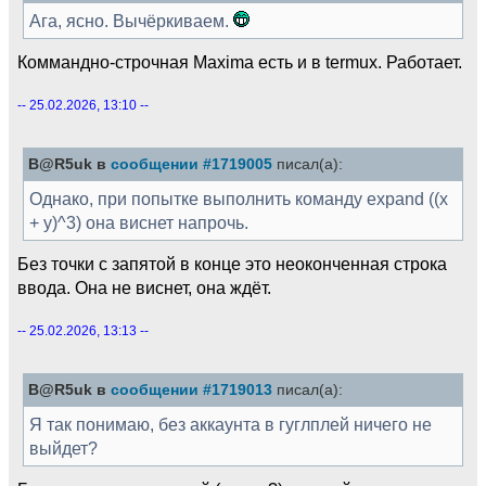
Ага, ясно. Вычёркиваем.
Коммандно-строчная Maxima есть и в termux. Работает.
-- 25.02.2026, 13:10 --
B@R5uk в
сообщении #1719005
писал(а):
Однако, при попытке выполнить команду expand ((x
+ y)^3) она виснет напрочь.
Без точки с запятой в конце это неоконченная строка
ввода. Она не виснет, она ждёт.
-- 25.02.2026, 13:13 --
B@R5uk в
сообщении #1719013
писал(а):
Я так понимаю, без аккаунта в гуглплей ничего не
выйдет?