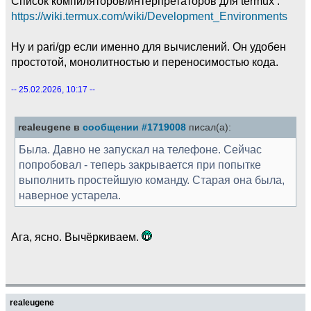
Список компиляторов/интерпретаторов для termux :
https://wiki.termux.com/wiki/Development_Environments
Ну и pari/gp если именно для вычислений. Он удобен
простотой, монолитностью и переносимостью кода.
-- 25.02.2026, 10:17 --
realeugene в
сообщении #1719008
писал(а):
Была. Давно не запускал на телефоне. Сейчас
попробовал - теперь закрывается при попытке
выполнить простейшую команду. Старая она была,
наверное устарела.
Ага, ясно. Вычёркиваем.
realeugene