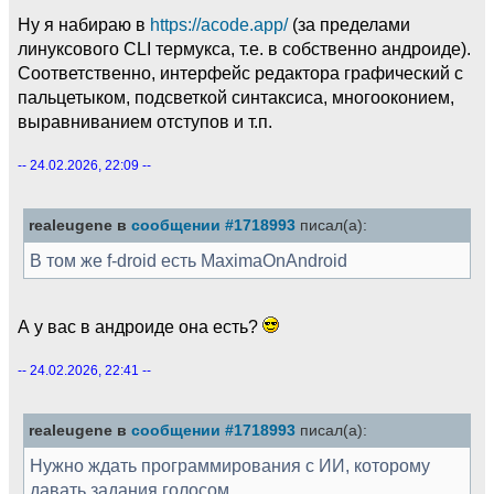
Ну я набираю в
https://acode.app/
(за пределами
линуксового CLI термукса, т.е. в собственно андроиде).
Соответственно, интерфейс редактора графический с
пальцетыком, подсветкой синтаксиса, многооконием,
выравниванием отступов и т.п.
-- 24.02.2026, 22:09 --
realeugene в
сообщении #1718993
писал(а):
В том же f-droid есть MaximaOnAndroid
А у вас в андроиде она есть?
-- 24.02.2026, 22:41 --
realeugene в
сообщении #1718993
писал(а):
Нужно ждать программирования с ИИ, которому
давать задания голосом.