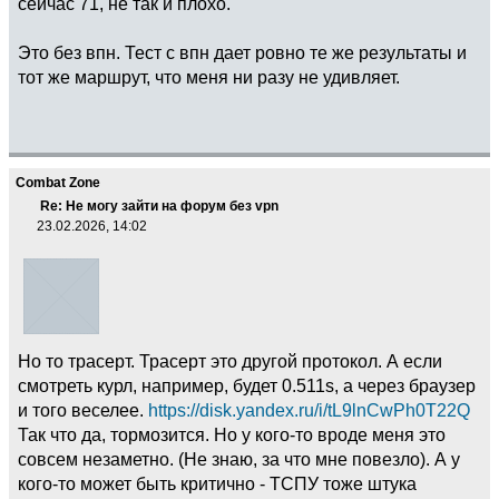
сейчас 71, не так и плохо.
Это без впн. Тест с впн дает ровно те же результаты и
тот же маршрут, что меня ни разу не удивляет.
Combat Zone
Re: Не могу зайти на форум без vpn
23.02.2026, 14:02
Но то трасерт. Трасерт это другой протокол. А если
смотреть курл, например, будет 0.511s, а через браузер
и того веселее.
https://disk.yandex.ru/i/tL9lnCwPh0T22Q
Так что да, тормозится. Но у кого-то вроде меня это
совсем незаметно. (Не знаю, за что мне повезло). А у
кого-то может быть критично - ТСПУ тоже штука