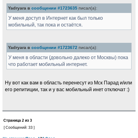
Yadryara в
сообщении #1723635
писал(а):
У меня доступ в Интернет как был только
мобильный, так пока и остаётся.
Yadryara в
сообщении #1723672
писал(а):
У меня в области (довольно далеко от Москвы) пока
что работает мобильный интернет.
Ну вот как вам в область перенесут из Мск Парад и/или
его репитиции, так и у вас мобильный инет отключат :)
Страница
2
из
3
[ Сообщений: 33 ]