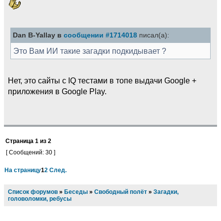
Dan B-Yallay в
сообщении #1714018
писал(а):
Это Вам ИИ такие загадки подкидывает ?
Нет, это сайты с IQ тестами в топе выдачи Google +
приложения в Google Play.
Страница
1
из
2
[ Сообщений: 30 ]
На страницу
1
2
След.
Список форумов
»
Беседы
»
Свободный полёт
»
Загадки,
головоломки, ребусы