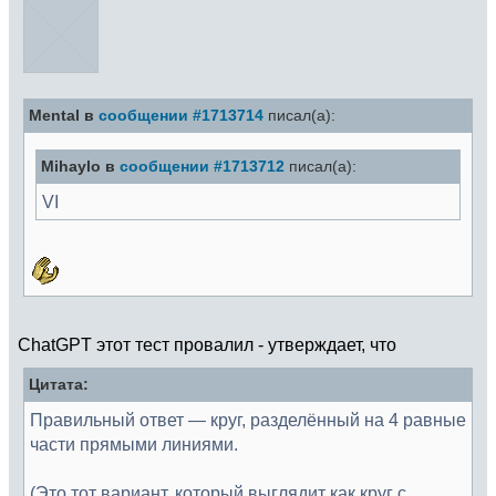
Mental в
сообщении #1713714
писал(а):
Mihaylo в
сообщении #1713712
писал(а):
VI
ChatGPT этот тест провалил - утверждает, что
Цитата:
Правильный ответ — круг, разделённый на 4 равные
части прямыми линиями.
(Это тот вариант, который выглядит как круг с