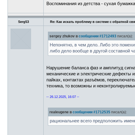
Воспоминания из детства - сухая бумажк
Serg53
Re: Как искать проблему в системе с обратной св
sergey zhukov в
сообщении #1712493
писал(а):
Непонятно, в чем дело. Либо это помех
либо дело вообще в другой составной ча
Нарушение баланса фаз и амплитуд сигна
механические и электрические дефекты ил
пайках, контактах разъёмов, переключате
техника, то возможны и неконтролируемы
-- 26.12.2025, 16:07 --
realeugene в
сообщении #1712535
писал(а):
рациональнее всего предположить имен