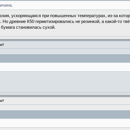
ичина.
розия, ускоряющаяся при повышенных температурах, из-за кото
. Но древние К50 герметизировались не резинкой, а какой-то т
 бумага становилась сухой.
ью?
ью?