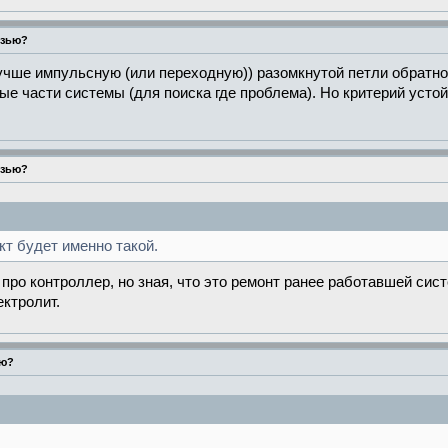
язью?
лучше импульсную (или переходную)) разомкнутой петли обратно
ые части системы (для поиска где проблема). Но критерий устой
язью?
кт будет именно такой.
и про контроллер, но зная, что это ремонт ранее работавшей си
ктролит.
ью?