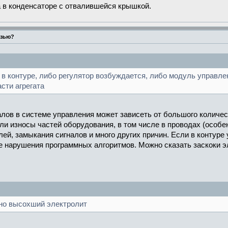
а в конденсаторе с отвалившейся крышкой.
язью?
и в контуре, либо регулятор возбуждается, либо модуль управле
сти агрегата
лов в системе управления может зависеть от большого количест
и износы частей оборудования, в том числе в проводах (особе
лей, замыкания сигналов и много других причин. Если в конту
е нарушения программных алгоритмов. Можно сказать заскоки э
но высохший электролит