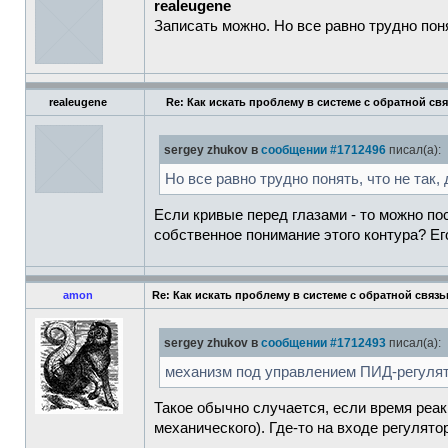
realeugene
Записать можно. Но все равно трудно поня
realeugene
Re: Как искать проблему в системе с обратной св
sergey zhukov в
сообщении #1712496
писал(а):
Но все равно трудно понять, что не так,
Если кривые перед глазами - то можно по
собственное понимание этого контура? Ег
amon
Re: Как искать проблему в системе с обратной связ
sergey zhukov в
сообщении #1712493
писал(а):
механизм под управлением ПИД-регулято
Такое обычно случается, если время реак
механического). Где-то на входе регулято