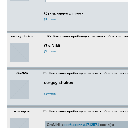
Отклонение от темы.
(Оффтоп)
sergey zhukov
Re: Как искать проблему в системе с обратной св
GraNiNi
(Оффтоп)
GraNiNi
Re: Как искать проблему в системе с обратной связ
sergey zhukov
(Оффтоп)
realeugene
Re: Как искать проблему в системе с обратной связ
GraNiNi в
сообщении #1712571
писал(а):