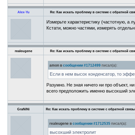
Alex-Yu
Re: Как искать проблему в системе с обратной св
Измерьте характеристику (частотную, а 
Кстати, можно частями, измерять отдельн
realeugene
Re: Как искать проблему в системе с обратной св
amon в
сообщении #1712499
писал(а):
Если в нем высох конденсатор, то эффе
Разумно. Не зная ничего ни про объект, н
всего предположить именно высохший эле
GraNiNi
Re: Как искать проблему в системе с обратной связ
realeugene в
сообщении #1712535
писал(а):
высохший электролит