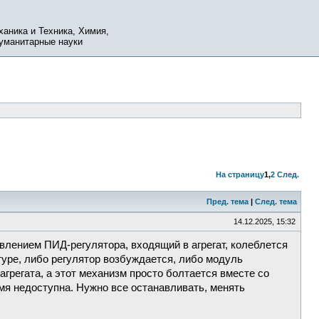
ханика и Техника, Химия,
Гуманитарные науки
На страницу
1
,
2
След.
Пред. тема
|
След. тема
14.12.2025, 15:32
влением ПИД-регулятора, входящий в агрегат, колеблется
нтуре, либо регулятор возбуждается, либо модуль
грегата, а этот механизм просто болтается вместе со
емя недоступна. Нужно все останавливать, менять