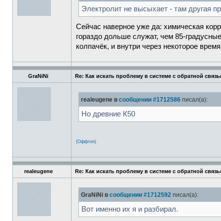
Электролит не высыхает - там другая пр
Сейчас наверное уже да: химическая кор
гораздо дольше служат, чем 85-градусные
колпачёк, и внутри через некоторое время
GraNiNi
Re: Как искать проблему в системе с обратной связ
realeugene в
сообщении #1712586
писал(а):
Но древние К50
(Оффтоп)
realeugene
Re: Как искать проблему в системе с обратной связ
GraNiNi в
сообщении #1712592
писал(а):
Вот именно их я и разбирал.