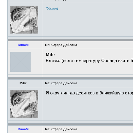
(Оффтоп)
DimaM
Re: Сфера Дайсона
Mihr
Близко (если температуру Солнца взять 5
Mihr
Re: Сфера Дайсона
Я округлял до десятков в ближайшую стор
DimaM
Re: Сфера Дайсона