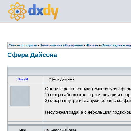
Список форумов
»
Тематические обсуждения
»
Физика
»
Олимпиадные зад
Сфера Дайсона
DimaM
Сфера Дайсона
Оцените равновесную температуру сферы 
1) сфера абсолютно черная внутри и снар
2) сфера внутри и снаружи серая с коэфф
Несложная задача с небольшим подвохом 
Mihr
Re: Сфера Дайсона