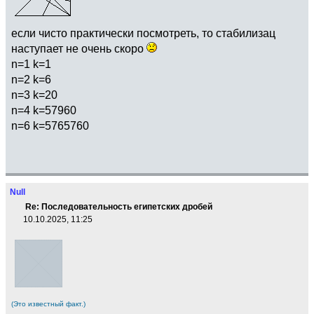
если чисто практически посмотреть, то стабилизац
наступает не очень скоро
n=1 k=1
n=2 k=6
n=3 k=20
n=4 k=57960
n=6 k=5765760
Null
Re: Последовательность египетских дробей
10.10.2025, 11:25
(Это известный факт.)