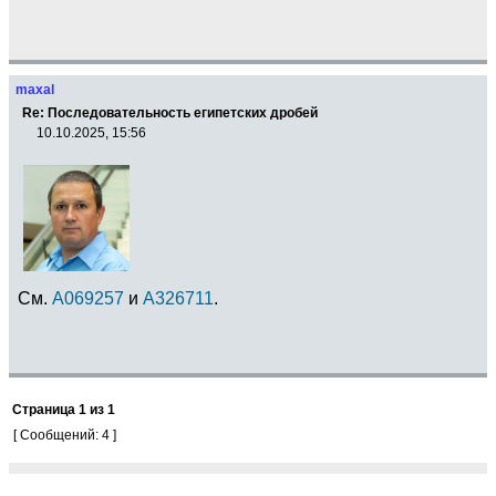
maxal
Re: Последовательность египетских дробей
10.10.2025, 15:56
См.
A069257
и
A326711
.
Страница
1
из
1
[ Сообщений: 4 ]
Список форумов
»
Математика
»
Олимпиадные задачи (М)