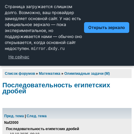
Научный форум dxdy
Математика, Физика, Computer Science, Machine Learning,
LaTeX, Механика и Техника, Химия,
Биология и Медицина, Экономика и Финансовая
Математика, Гуманитарные науки
Список форумов
»
Математика
»
Олимпиадные задачи (М)
Последовательность египетских
дробей
Пред. тема
|
След. тема
Naf2000
Последовательность египетских дробей