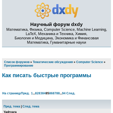
Научный форум dxdy
Математика, Физика, Computer Science, Machine Learning,
LaTeX, Механика и Техника, Химия,
Биология и Медицина, Экономика и Финансовая
Математика, Гуманитарные науки
Список форумов
»
Тематические обсуждения
»
Computer Science
»
Программирование
Как писать быстрые программы
На страницу
Пред.
1
...
82
83
84
85
86
87
88
...
94
След.
Пред. тема
|
След. тема
Yadryara