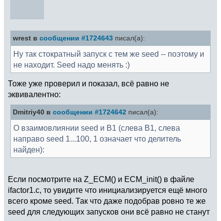
wrest в
сообщении #1724643
писал(а):
Ну так стократный запуск с тем же seed -- поэтому и
не находит. Seed надо менять :)
Тоже уже проверил и показал, всё равно не
эквивалентно:
Dmitriy40 в
сообщении #1724642
писал(а):
О взаимовлиянии seed и B1 (слева B1, слева
направо seed 1...100, 1 означает что делитель
найден):
Если посмотрите на Z_ECM() и ECM_init() в файле
ifactor1.c, то увидите что инициализируется ещё много
всего кроме seed. Так что даже подобрав ровно те же
seed для следующих запусков они всё равно не станут