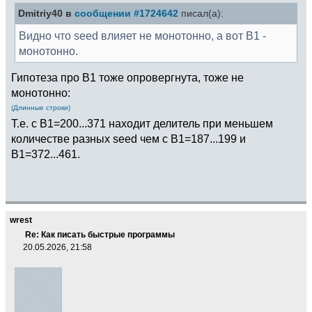
Dmitriy40 в
сообщении #1724642
писал(а):
Видно что seed влияет не монотонно, а вот B1 -
монотонно.
Гипотеза про B1 тоже опровергнута, тоже не
монотонно:
(Длинные строки)
Т.е. с B1=200...371 находит делитель при меньшем
количестве разных seed чем с B1=187...199 и
B1=372...461.
wrest
Re: Как писать быстрые программы
20.05.2026, 21:58