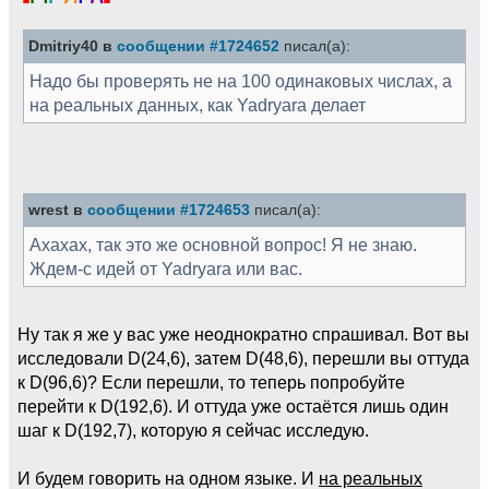
Dmitriy40 в
сообщении #1724652
писал(а):
Надо бы проверять не на 100 одинаковых числах, а
на реальных данных, как Yadryara делает
wrest в
сообщении #1724653
писал(а):
Ахахах, так это же основной вопрос! Я не знаю.
Ждем-с идей от Yadryara или вас.
Ну так я же у вас уже неоднократно спрашивал. Вот вы
исследовали D(24,6), затем D(48,6), перешли вы оттуда
к D(96,6)? Если перешли, то теперь попробуйте
перейти к D(192,6). И оттуда уже остаётся лишь один
шаг к D(192,7), которую я сейчас исследую.
И будем говорить на одном языке. И
на реальных