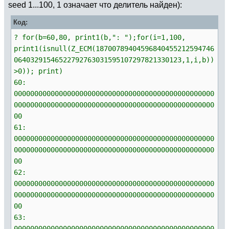
seed 1...100, 1 означает что делитель найден):
Код:
? for(b=60,80, print1(b,": ");for(i=1,100,
print1(isnull(Z_ECM(18700789404596840455212594746
06403291546522792763031595107297821330123,1,i,b))
>0)); print)
60:
0000000000000000000000000000000000000000000000000
0000000000000000000000000000000000000000000000000
00
61:
0000000000000000000000000000000000000000000000000
0000000000000000000000000000000000000000000000000
00
62:
0000000000000000000000000000000000000000000000000
0000000000000000000000000000000000000000000000000
00
63:
0000000000000000000000000000000000000000000000000