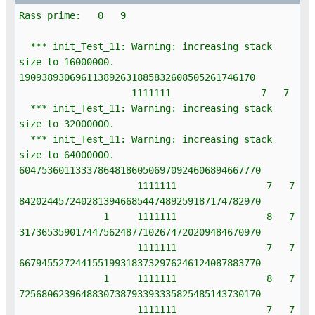
Rass prime: 0 9
*** init_Test_11: Warning: increasing stack
size to 16000000.
190938930696113892631885832608505261746170
1111111 7 7
*** init_Test_11: Warning: increasing stack
size to 32000000.
*** init_Test_11: Warning: increasing stack
size to 64000000.
6047536011333786481860506970924606894667770
1111111 7 7
8420244572402813946685447489259187174782970
1 1111111 8 7
3173653590174475624877102674720209484670970
1111111 7 7
6679455272441551993183732976246124087883770
1 1111111 8 7
7256806239648830738793393335825485143730170
1111111 7 7