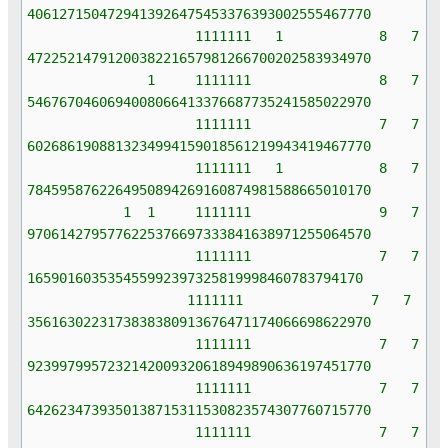
4061271504729413926475453376393002555467770
1111111 1 8 7
4722521479120038221657981266700202583934970
1 1111111 8 7
5467670460694008066413376687735241585022970
1111111 7 7
6026861908813234994159018561219943419467770
1111111 1 8 7
7845958762264950894269160874981588665010170
1 1 1111111 9 7
9706142795776225376697333841638971255064570
1111111 7 7
165901603535455992397325819998460783794170
1111111 7 7
3561630223173838380913676471174066698622970
1111111 7 7
9239979957232142009320618949890636197451770
1111111 7 7
6426234739350138715311530823574307760715770
1111111 7 7