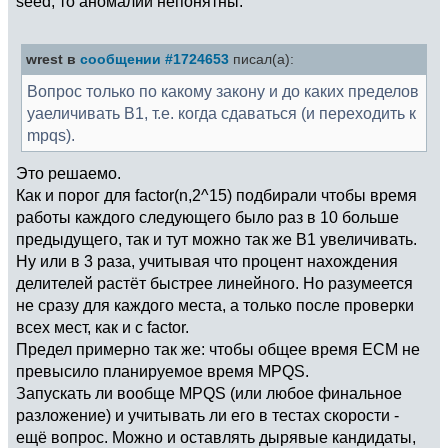
seed, то аномалии непонятны.
wrest в
сообщении #1724653
писал(а):
Вопрос только по какому закону и до каких пределов
уаеличивать B1, т.е. когда сдаваться (и переходить к
mpqs).
Это решаемо.
Как и порог для factor(n,2^15) подбирали чтобы время
работы каждого следующего было раз в 10 больше
предыдущего, так и тут можно так же B1 увеличивать.
Ну или в 3 раза, учитывая что процент нахождения
делителей растёт быстрее линейного. Но разумеется
не сразу для каждого места, а только после проверки
всех мест, как и с factor.
Предел примерно так же: чтобы общее время ECM не
превысило планируемое время MPQS.
Запускать ли вообще MPQS (или любое финальное
разложение) и учитывать ли его в тестах скорости -
ещё вопрос. Можно и оставлять дырявые кандидаты,