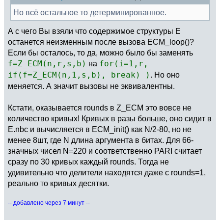
Но всё остальное то детерминированное.
А с чего Вы взяли что содержимое структуры E
останется неизменным после вызова ECM_loop()?
Если бы осталось, то да, можно было бы заменять
f=Z_ECM(n,r,s,b)
на
for(i=1,r,
if(f=Z_ECM(n,1,s,b), break) )
. Но оно
меняется. А значит вызовы не эквивалентны.
Кстати, оказывается rounds в Z_ECM это вовсе не
количество кривых! Кривых в разы больше, оно сидит в
E.nbc и вычисляется в ECM_init() как N/2-80, но не
менее 8шт, где N длина аргумента в битах. Для 66-
значных чисел N=220 и соответственно PARI считает
сразу по 30 кривых каждый rounds. Тогда не
удивительно что делители находятся даже с rounds=1,
реально то кривых десятки.
-- добавлено через 7 минут --