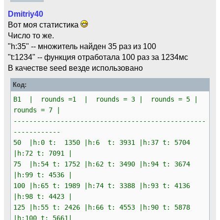
Dmitriy40
Вот моя статистика
Число то же.
"h:35" -- множитель найден 35 раз из 100
"t:1234" -- функция отработала 100 раз за 1234мс
В качестве seed везде использовано
Код:
B1 | rounds =1 | rounds = 3 | rounds = 5 |
rounds = 7 |
-------------------------------------------------
------------
50 |h:0 t: 1350 |h:6 t: 3931 |h:37 t: 5704
|h:72 t: 7091 |
75 |h:54 t: 1752 |h:62 t: 3490 |h:94 t: 3674
|h:99 t: 4536 |
100 |h:65 t: 1989 |h:74 t: 3388 |h:93 t: 4136
|h:98 t: 4423 |
125 |h:55 t: 2426 |h:66 t: 4553 |h:90 t: 5878
|h:100 t: 5661|