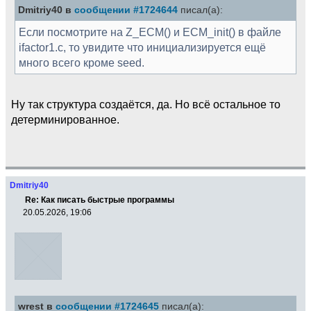
Dmitriy40 в
сообщении #1724644
писал(а):
Если посмотрите на Z_ECM() и ECM_init() в файле
ifactor1.c, то увидите что инициализируется ещё
много всего кроме seed.
Ну так структура создаётся, да. Но всё остальное то
детерминированное.
Dmitriy40
Re: Как писать быстрые программы
20.05.2026, 19:06
wrest в
сообщении #1724645
писал(а):