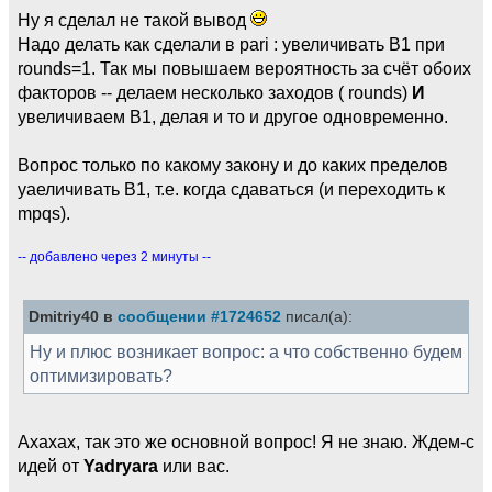
Ну я сделал не такой вывод
Надо делать как сделали в pari : увеличивать B1 при
rounds=1. Так мы повышаем вероятность за счёт обоих
факторов -- делаем несколько заходов ( rounds)
И
увеличиваем B1, делая и то и другое одновременно.
Вопрос только по какому закону и до каких пределов
уаеличивать B1, т.е. когда сдаваться (и переходить к
mpqs).
-- добавлено через 2 минуты --
Dmitriy40 в
сообщении #1724652
писал(а):
Ну и плюс возникает вопрос: а что собственно будем
оптимизировать?
Ахахах, так это же основной вопрос! Я не знаю. Ждем-с
идей от
Yadryara
или вас.