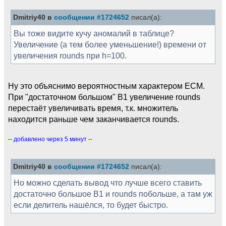
Dmitriy40 в
сообщении #1724652
писал(а):
Вы тоже видите кучу аномалий в таблице?
Увеличение (а тем более уменьшение!) времени от
увеличения rounds при h=100.
Ну это объяснимо вероятностным характером ECM.
При "достаточном большом" B1 увеличение rounds
перестаёт увеличивать время, т.к. множитель
находится раньше чем заканчивается rounds.
-- добавлено через 5 минут --
Dmitriy40 в
сообщении #1724652
писал(а):
Но можно сделать вывод что лучше всего ставить
достаточно большое B1 и rounds побольше, а там уж
если делитель нашёлся, то будет быстро.