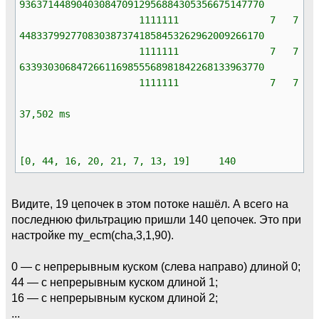
9363714489040308470912956884305356675147770
1111111 7 7
4483379927708303873741858453262962009266170
1111111 7 7
6339303068472661169855568981842268133963770
1111111 7 7
37,502 ms
[0, 44, 16, 20, 21, 7, 13, 19] 140
Видите, 19 цепочек в этом потоке нашёл. А всего на
последнюю фильтрацию пришли 140 цепочек. Это при
настройке my_ecm(cha,3,1,90).
0 — с непрерывным куском (слева направо) длиной 0;
44 — с непрерывным куском длиной 1;
16 — с непрерывным куском длиной 2;
...