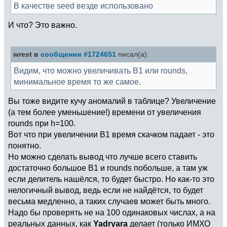
В качестве seed везде использовано
И что? Это важно.
wrest в
сообщении #1724651
писал(а):
Видим, что можно увеличивать B1 или rounds,
минимальное время то же самое.
Вы тоже видите кучу аномалий в таблице? Увеличение
(а тем более уменьшение!) времени от увеличения
rounds при h=100.
Вот что при увеличении B1 время скачком падает - это
понятно.
Но можно сделать вывод что лучше всего ставить
достаточно большое B1 и rounds побольше, а там уж
если делитель нашёлся, то будет быстро. Но как-то это
нелогичный вывод, ведь если не найдётся, то будет
весьма медленно, а таких случаев может быть много.
Надо бы проверять не на 100 одинаковых числах, а на
реальных данных, как
Yadryara
делает (только ИМХО