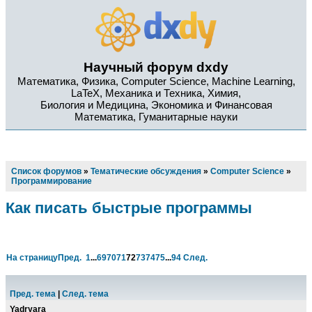
Научный форум dxdy
Математика, Физика, Computer Science, Machine Learning,
LaTeX, Механика и Техника, Химия,
Биология и Медицина, Экономика и Финансовая
Математика, Гуманитарные науки
Список форумов
»
Тематические обсуждения
»
Computer Science
»
Программирование
Как писать быстрые программы
На страницу
Пред.
1
...
69
70
71
72
73
74
75
...
94
След.
Пред. тема
|
След. тема
Yadryara