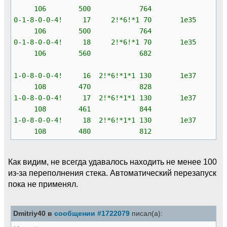
106 500 764
0-1-8-0-0-4! 17 2!*6!*1 70 1e35
106 500 764
0-1-8-0-0-4! 18 2!*6!*1 70 1e35
106 560 682
1-0-8-0-0-4! 16 2!*6!*1*1 130 1e37
108 470 828
1-0-8-0-0-4! 17 2!*6!*1*1 130 1e37
108 461 844
1-0-8-0-0-4! 18 2!*6!*1*1 130 1e37
108 480 812
Как видим, не всегда удавалось находить не менее 100
из-за переполнения стека. Автоматический перезапуск
пока не применял.
Dmitriy40 в
сообщении #1722079
писал(а):