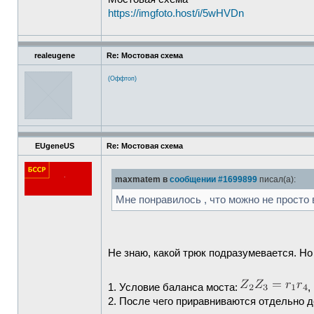
https://imgfoto.host/i/5wHVDn
realeugene
Re: Мостовая схема
(Оффтоп)
EUgeneUS
Re: Мостовая схема
maxmatem в
сообщении #1699899
писал(а):
Мне понравилось , что можно не просто 
Не знаю, какой трюк подразумевается. Но
1. Условие баланса моста:
,
2. После чего приравниваются отдельно д