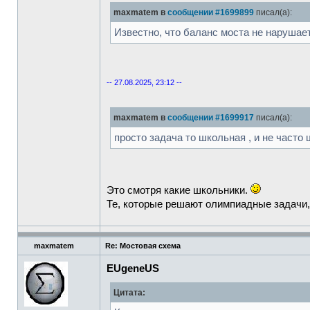
maxmatem в
сообщении #1699899
писал(а):
Известно, что баланс моста не нарушае
-- 27.08.2025, 23:12 --
maxmatem в
сообщении #1699917
писал(а):
просто задача то школьная , и не часто
Это смотря какие школьники.
Те, которые решают олимпиадные задачи,
maxmatem
Re: Мостовая схема
EUgeneUS
Цитата: