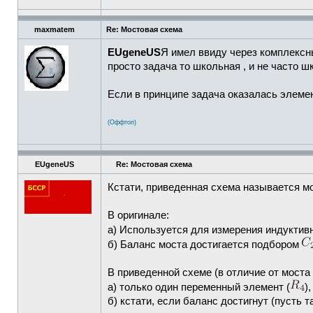
maxmatem
Re: Мостовая схема
EUgeneUS
Я имел ввиду через комплексн
просто задача то школьная , и не часто ш
Если в принципе задача оказалась элемен
(Оффтоп)
EUgeneUS
Re: Мостовая схема
Кстати, приведенная схема называется м
В оригинале:
а) Используется для измерения индуктив
б) Баланс моста достигается подбором
В приведенной схеме (в отличие от моста
а) только один переменный элемент (
)
б) кстати, если баланс достигнут (пусть 