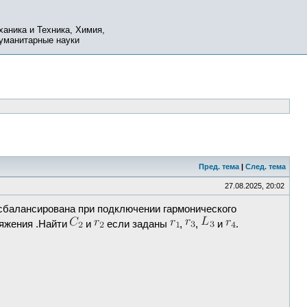
ханика и Техника, Химия,
Гуманитарные науки
Пред. тема
|
След. тема
27.08.2025, 20:02
 сбалансирована при подключении гармонического
ряжения .Найти
и
если заданы
,
,
и
.