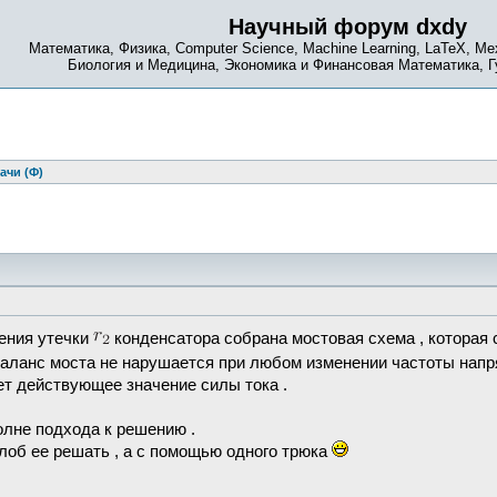
Научный форум dxdy
Математика, Физика, Computer Science, Machine Learning, LaTeX, Ме
Биология и Медицина, Экономика и Финансовая Математика, 
ачи (Ф)
ения утечки
конденсатора собрана мостовая схема , которая
 баланс моста не нарушается при любом изменении частоты нап
ет действующее значение силы тока .
олне подхода к решению .
 лоб ее решать , а с помощью одного трюка