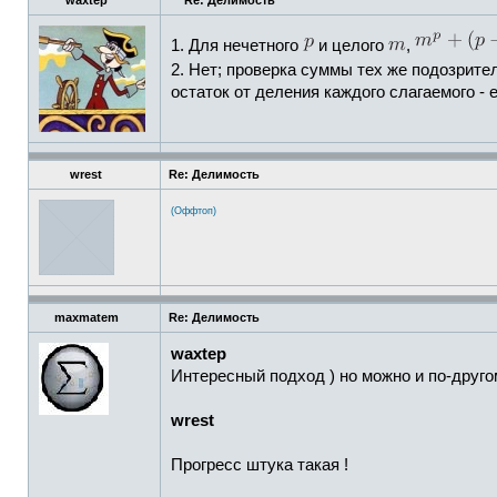
waxtep
Re: Делимость
1. Для нечетного
и целого
,
2. Нет; проверка суммы тех же подозрит
остаток от деления каждого слагаемого - 
wrest
Re: Делимость
(Оффтоп)
maxmatem
Re: Делимость
waxtep
Интересный подход ) но можно и по-другом
wrest
Прогресс штука такая !