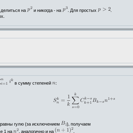
 делиться на
и никогда - на
. Для простых
.
х.
в сумму степеней
:
 равны гулю (за исключением
), получаем
е 1 на
, аналогично и на
.