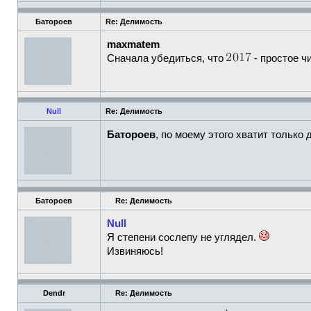
Батороев
Re: Делимость
maxmatem
Сначала убедиться, что
- простое ч
Null
Re: Делимость
Батороев
, по моему этого хватит только
Батороев
Re: Делимость
Null
Я степени сослепу не углядел.
Извиняюсь!
Dendr
Re: Делимость