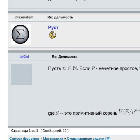
maxmatem
Re: Делимость
Руст
lel0lel
Re: Делимость
Пусть
. Если
- нечётное простое,
где
-- это примитивный корень
Страница
1
из
1
[ Сообщений: 12 ]
Список форумов
»
Математика
»
Олимпиадные задачи (М)