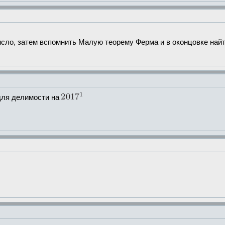
исло, затем вспомнить Малую теорему Ферма и в оконцовке най
 для делимости на