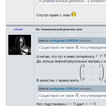
А универсальный делитель - у которого 
Спутал право с лево
mihaild
Re: Универсальный делитель нуля
Geen в
сообщении #1695394
писал(а):
Существует ли такое
, что утвержден
(считаю, что тут и ниже потерялось
Да, кольцо верхнетреугольных матриц с н
В качестве
можно взять
Geen в
сообщении #1695394
писал(а):
Существует ли такое
, что утвержден
Нет, подстановка
дает
.