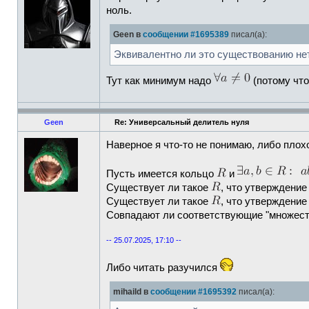
ноль.
Geen в
сообщении #1695389
писал(а):
Эквивалентно ли это существованию не
Тут как минимум надо
(потому чт
Geen
Re: Универсальный делитель нуля
Наверное я что-то не понимаю, либо плох
Пусть имеется кольцо
и
Существует ли такое
, что утверждени
Существует ли такое
, что утверждени
Совпадают ли соответствующие "множест
-- 25.07.2025, 17:10 --
Либо читать разучился
mihaild в
сообщении #1695392
писал(а):