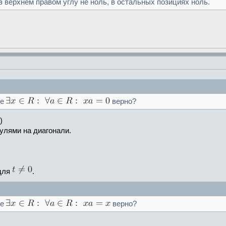
в верхнем правом углу не ноль, в остальных позициях ноль.
ие
верно?
)
улями на диагонали.
для
.
ие
верно?