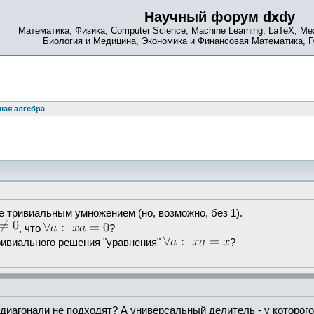
Научный форум dxdy
Математика, Физика, Computer Science, Machine Learning, LaTeX, Ме
Биология и Медицина, Экономика и Финансовая Математика, 
ая алгебра
е тривиальным умножением (но, возможно, без 1).
, что
?
ривиального решения "уравнения"
?
иагонали не подходят? А универсальный делитель - у которого 