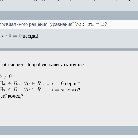
тривиального решения "уравнения"
?
о
всегда).
о объяснил. Попробую написать точнее.
.
е
верно?
е
верно?
ва" колец?