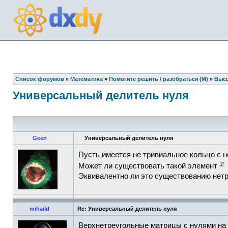
Список форумов
»
Математика
»
Помогите решить / разобраться (М)
»
Высш
Универсальный делитель нуля
Geen
Универсальный делитель нуля
Пусть имеется не тривиальное кольцо с н
Может ли существовать такой элемент
Эквивалентно ли это существованию нет
mihaild
Re: Универсальный делитель нуля
Верхнетреугольные матрицы с нулями на д