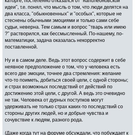
каторге, постепенно отказался от "наполеоновской
идеи", т.е. понял, что мысль о том, что люди делятся на
два класса, "обыкновенных" и "особых", которые не
стеснены обычными эмоциями и только сами себе
судьи, неверна. Тем самым и вопрос "тварь или имею
?" растворился, как бессмысленный. По-нашему, по-
математицки, задача оказалась некорректно
поставленной.
Ну и в самом деле. Ведь этот вопрос содержит в себе
неявное предположение о том, что у человека есть
всего две эмоции, точнее два стремления: желание
что-то поиметь, добиться своей цели, с одной стороны;
и страх возможных последствий от действий по
достижению этой цели, с другой. А ведь это очевидно
не так. Человека от дурных поступков могут
удерживать не только страх каких-то последствий со
стороны других людей, но и добрые чувства и
сочувствие к людям, разного рода.
(Даже когда тут на форуме обсуждали, что побуждает к