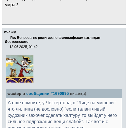
мира?
waxtep
Re: Вопросы по религиозно-философским взглядам
Достоевского
18.06.2025, 01:42
waxtep в
сообщении #1690895
писал(а):
А еще помните, у Честертона, в "Лице на мишени"
что ли, типа (не дословно) "если талантливый
художник захочет сделать халтуру, то выйдет у него
сильное подражание вещи слабой". Так вот и с
произведениями на заказ случается.