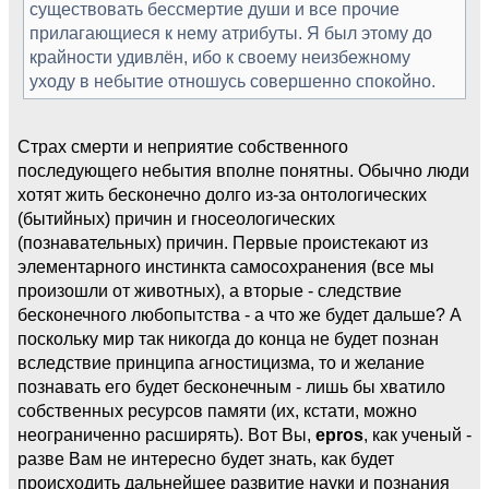
существовать бессмертие души и все прочие
прилагающиеся к нему атрибуты. Я был этому до
крайности удивлён, ибо к своему неизбежному
уходу в небытие отношусь совершенно спокойно.
Страх смерти и неприятие собственного
последующего небытия вполне понятны. Обычно люди
хотят жить бесконечно долго из-за онтологических
(бытийных) причин и гносеологических
(познавательных) причин. Первые проистекают из
элементарного инстинкта самосохранения (все мы
произошли от животных), а вторые - следствие
бесконечного любопытства - а что же будет дальше? А
поскольку мир так никогда до конца не будет познан
вследствие принципа агностицизма, то и желание
познавать его будет бесконечным - лишь бы хватило
собственных ресурсов памяти (их, кстати, можно
неограниченно расширять). Вот Вы,
epros
, как ученый -
разве Вам не интересно будет знать, как будет
происходить дальнейшее развитие науки и познания