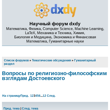
Научный форум dxdy
Математика, Физика, Computer Science, Machine Learning,
LaTeX, Механика и Техника, Химия,
Биология и Медицина, Экономика и Финансовая
Математика, Гуманитарные науки
Список форумов
»
Тематические обсуждения
»
Гуманитарный
раздел
Вопросы по религиозно-философским
взглядам Достоевского
На страницу
Пред.
1
2
3
4
5
6
...
12
След.
Пред. тема
|
След. тема