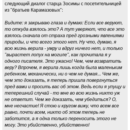
следующий диалог старца Зосимы с посетительницей
из "братьев Карамазовых":
Видите: я закрываю глаза и думаю: Если все веруют,
то откуда взялось это? А тут уверяют, что все это
взялось сначала от страха пред грозными явлениями
природы, и что всего этого нет. Ну что, думаю, я
всю жизнь верила - умру и вдруг ничего нет, и только
"вырастет лопух на могиле", как прочитала я у
одного писателя. Это ужасно! Чем, чем возвратить
веру? Впрочем, я верила лишь когда была маленьким
ребенком, механически, ни о чем не думая... Чем же,
чем это доказать, я теперь пришла повергнуться
пред вами и просить вас об этом. Ведь если я упущу и
теперешний случай - то мне во всю жизнь никто уж
не ответит. Чем же доказать, чем убедиться? О,
мне несчастие! Я стою и кругом вижу, что всем все
равно, почти всем, никто об этом теперь не
заботится, а я одна только переносить этого не
могу. Это убийственно, убийственно!