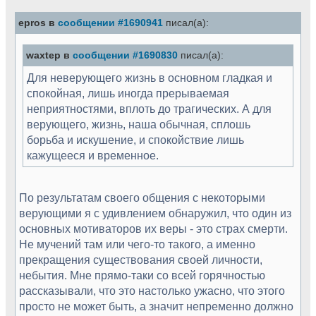
epros в
сообщении #1690941
писал(а):
waxtep в
сообщении #1690830
писал(а):
Для неверующего жизнь в основном гладкая и
спокойная, лишь иногда прерываемая
неприятностями, вплоть до трагических. А для
верующего, жизнь, наша обычная, сплошь
борьба и искушение, и спокойствие лишь
кажущееся и временное.
По результатам своего общения с некоторыми
верующими я с удивлением обнаружил, что один из
основных мотиваторов их веры - это страх смерти.
Не мучений там или чего-то такого, а именно
прекращения существования своей личности,
небытия. Мне прямо-таки со всей горячностью
рассказывали, что это настолько ужасно, что этого
просто не может быть, а значит непременно должно