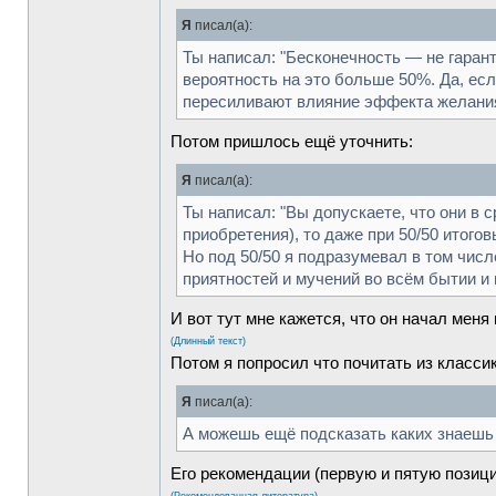
Я
писал(а):
Ты написал: "Бесконечность — не гарант
вероятность на это больше 50%. Да, ес
пересиливают влияние эффекта желания
Потом пришлось ещё уточнить:
Я
писал(а):
Ты написал: "Вы допускаете, что они в 
приобретения), то даже при 50/50 итого
Но под 50/50 я подразумевал в том числ
приятностей и мучений во всём бытии и 
И вот тут мне кажется, что он начал меня
(Длинный текст)
Потом я попросил что почитать из класси
Я
писал(а):
А можешь ещё подсказать каких знаешь
Его рекомендации (первую и пятую позиции