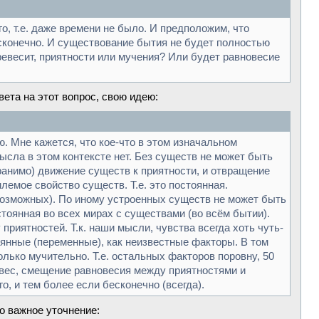
о, т.е. даже времени не было. И предположим, что
сконечно. И существование бытия не будет полностью
еревесит, приятности или мучения? Или будет равновесие
ета на этот вопрос, свою идею:
ю. Мне кажется, что кое-что в этом изначальном
сла в этом контексте нет. Без существ не может быть
ранимо) движение существ к приятности, и отвращение
лемое свойство существ. Т.е. это постоянная.
 возможных). По иному устроенных существ не может быть
тоянная во всех мирах с существами (во всём бытии).
приятностей. Т.к. наши мысли, чувства всегда хоть чуть-
оянные (переменные), как неизвестные факторы. В том
лько мучительно. Т.е. остальных факторов поровну, 50
ревес, смещение равновесия между приятностями и
, и тем более если бесконечно (всегда).
о важное уточнение: