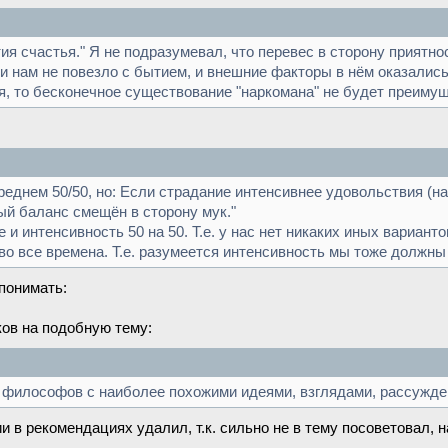
ия счастья." Я не подразумевал, что перевес в сторону приятно
ли нам не повезло с бытием, и внешние факторы в нём оказалис
, то бесконечное существование "наркомана" не будет преиму
среднем 50/50, но: Если страдание интенсивнее удовольствия (н
вый баланс смещён в сторону мук."
е и интенсивность 50 на 50. Т.е. у нас нет никаких иных вариан
во все времена. Т.е. разумеется интенсивность мы тоже должны 
 понимать:
ков на подобную тему:
 философов с наиболее похожими идеями, взглядами, рассужд
 в рекомендациях удалил, т.к. сильно не в тему посоветовал, н