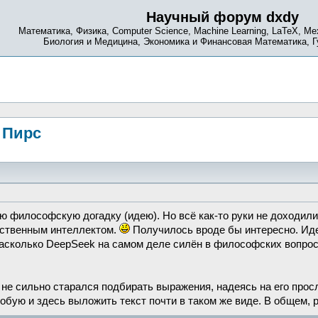
Научный форум dxdy
Математика, Физика, Computer Science, Machine Learning, LaTeX, Ме
Биология и Медицина, Экономика и Финансовая Математика, 
 Пирс
ою философскую догадку (идею). Но всё как-то руки не доходили
усственным интеллектом.
Получилось вроде бы интересно. Иде
асколько DeepSeek на самом деле силён в философских вопросах
 не сильно старался подбирать выражения, надеясь на его прос
обую и здесь выложить текст почти в таком же виде. В общем, р