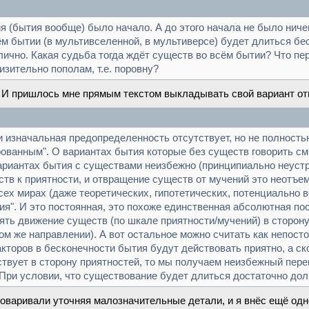
 (бытия вообще) было начало. А до этого начала не было ничег
м бытии (в мультивселенной, в мультиверсе) будет длиться бе
клично. Какая судьба тогда ждёт существ во всём бытии? Что п
зительно пополам, т.е. поровну?
. И пришлось мне прямым текстом выкладывать свой вариант отв
и изначальная предопределенность отсутствует, но не полность
ованным". О вариантах бытия которые без существ говорить смы
вариантах бытия с существами неизбежно (принципиально неуст
ств к приятности, и отвращение существ от мучений это неотъем
сех мирах (даже теоретических, гипотетических, потенциально
ия". И это постоянная, это похоже единственная абсолютная пос
ять движение существ (по шкале приятности/мучений) в сторону 
ом же направлении). А вот остальное можно считать как непост
торов в бесконечности бытия будут действовать приятно, а ско
ействует в сторону приятностей, то мы получаем неизбежный пе
При условии, что существование будет длиться достаточно долго
оваривали уточняя малозначительные детали, и я внёс ещё одн