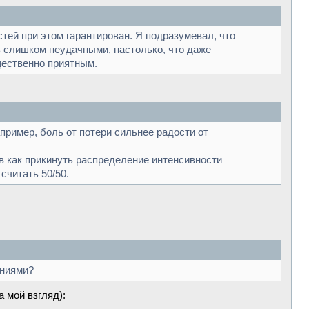
стей при этом гарантирован. Я подразумевал, что
ь слишком неудачными, настолько, что даже
щественно приятным.
апример, боль от потери сильнее радости от
тов как прикинуть распределение интенсивности
считать 50/50.
ениями?
а мой взгляд):