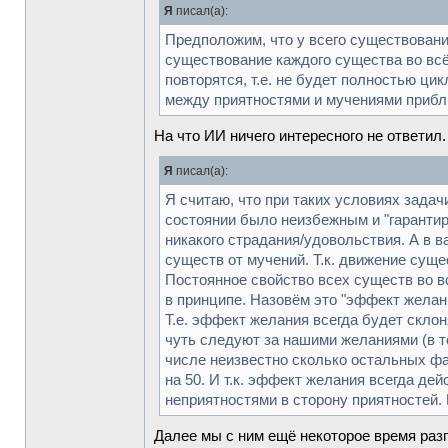
Я
писал(а):
Предположим, что у всего существования
существование каждого существа во всё
повторятся, т.е. не будет полностью ци
между приятностями и мучениями прибли
На что ИИ ничего интересного не ответил
Я
писал(а):
Я считаю, что при таких условиях задач
состоянии было неизбежным и "гарантир
никакого страдания/удовольствия. А в 
существ от мучений. Т.к. движение суще
Постоянное свойство всех существ во в
в принципе. Назовём это "эффект желан
Т.е. эффект желания всегда будет склон
чуть следуют за нашими желаниями (в т
числе неизвестно сколько остальных фак
на 50. И т.к. эффект желания всегда д
неприятностями в сторону приятностей. 
Далее мы с ним ещё некоторое время разг