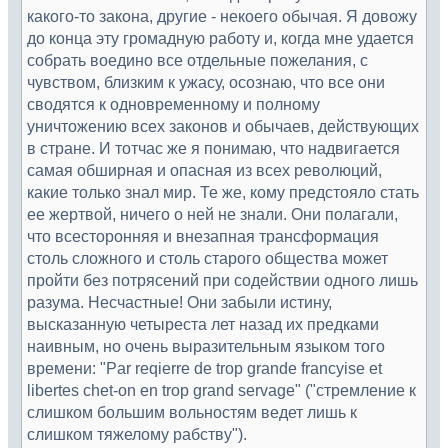
какого-то закона, другие - некоего обычая. Я довожу
до конца эту громадную работу и, когда мне удается
собрать воедино все отдельные пожелания, с
чувством, близким к ужасу, осознаю, что все они
сводятся к одновременному и полному
уничтожению всех законов и обычаев, действующих
в стране. И тотчас же я понимаю, что надвигается
самая обширная и опасная из всех революций,
какие только знал мир. Те же, кому предстояло стать
ее жертвой, ничего о ней не знали. Они полагали,
что всесторонняя и внезапная трансформация
столь сложного и столь старого общества может
пройти без потрясений при содействии одного лишь
разума. Несчастные! Они забыли истину,
высказанную четыреста лет назад их предками
наивным, но очень выразительным языком того
времени: "Par reqierre de trop grande francyise et
libertes chet-on en trop grand servage" ("стремление к
слишком большим вольностям ведет лишь к
слишком тяжелому рабству").