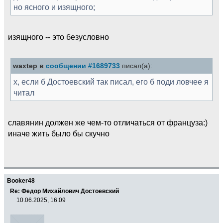
но ясного и изящного;
изящного -- это безусловно
waxtep в
сообщении #1689733
писал(а):
х, если б Достоевский так писал, его б поди ловчее я
читал
славянин должен же чем-то отличаться от француза:)
иначе жить было бы скучно
Booker48
Re: Федор Михайлович Достоевский
10.06.2025, 16:09