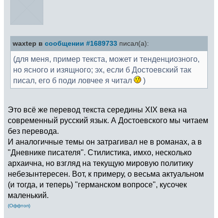
waxtep в
сообщении #1689733
писал(а):
(для меня, пример текста, может и тенденциозного,
но ясного и изящного; эх, если б Достоевский так
писал, его б поди ловчее я читал
)
Это всё же перевод текста середины XIX века на
современный русский язык. А Достоевского мы читаем
без перевода.
И аналогичные темы он затрагивал не в романах, а в
"Дневнике писателя". Стилистика, имхо, несколько
архаична, но взгляд на текущую мировую политику
небезынтересен. Вот, к примеру, о весьма актуальном
(и тогда, и теперь) "германском вопросе", кусочек
маленький.
(Оффтоп)