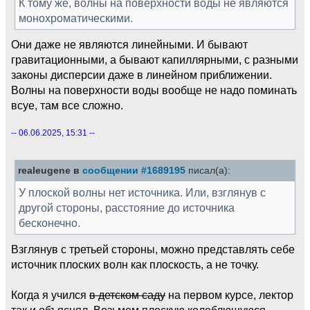
К тому же, волны на поверхности воды не являются
монохроматическими.
Они даже не являются линейными. И бывают
гравитационными, а бывают капиллярными, с разными
законы дисперсии даже в линейном приближении.
Волны на поверхности воды вообще не надо поминать
всуе, там все сложно.
-- 06.06.2025, 15:31 --
realeugene в
сообщении #1689195
писал(а):
У плоской волны нет источника. Или, взглянув с
другой стороны, расстояние до источника
бесконечно.
Взглянув с третьей стороны, можно представлять себе
источник плоских волн как плоскость, а не точку.
Когда я учился
в детском саду
на первом курсе, лектор
так и объяснял. Возьмем плоскую колеблющуюся