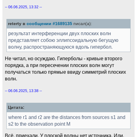
-- 06.06.2025, 13:32 --
reterty в
сообщении #1689135
писал(а):
результат интерференции двух плоских волн
представляет собою эллипсоидальную бегущую
волну, распространяющуюся вдоль гипербол.
Не читал, но осуждаю. Гиперболы - кривые второго
порядка, а при пересечении плоских волн могут
получаться только прямые ввиду симметрий плоских
волн.
-- 06.06.2025, 13:38 --
Цитата:
where r1 and r2 are the distances from sources s1 and
s2 to the observation point M
Всё, приехали. У плоской волны нет источника. Или,