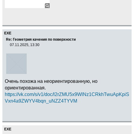
EXE
Re: Геометрия качения по поверхности
07.11.2025, 13:30
Очень похожа на неориентированную, но
ориентированная.
https://vk.com/s/v1/doc/l2rZMU5x9WlNz1CRkhTwuApKpiS
Vxn4a9ZWYV4bqn_uNZZ4TYVM
EXE