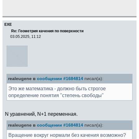
EXE
Re: Геометрия качения по поверхности
03.05.2025, 11:12
realeugene в
сообщении #1684814
писал(а):
Это же математика - должно быть строгое
определение понятия "степень свободы"
N уравнений, N+1 переменная.
realeugene в
сообщении #1684814
писал(а):
Вращение вокруг нормали без качения возможно?