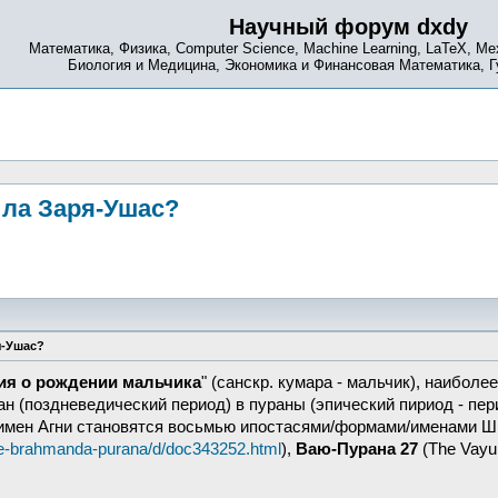
Научный форум dxdy
Математика, Физика, Computer Science, Machine Learning, LaTeX, Ме
Биология и Медицина, Экономика и Финансовая Математика, 
ила Заря-Ушас?
я-Ушас?
ия о рождении мальчика
" (санскр. кумара - мальчик), наиболе
н (поздневедический период) в пураны (эпический пириод - пери
имен Агни становятся восьмью ипостасями/формами/именами Ши
he-brahmanda-purana/d/doc343252.html
),
Ваю-Пурана 27
(The Vayu