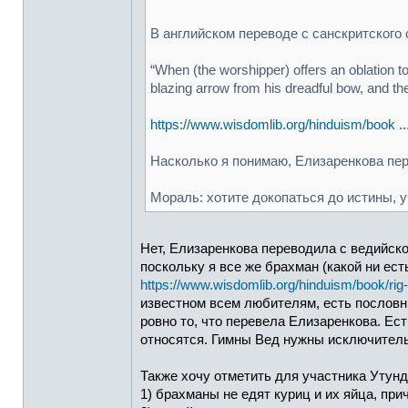
В английском переводе с санскритского 
“When (the worshipper) offers an oblation to 
blazing arrow from his dreadful bow, and th
https://www.wisdomlib.org/hinduism/book ..
Насколько я понимаю, Елизаренкова пере
Мораль: хотите докопаться до истины, у
Нет, Елизаренкова переводила с ведийског
поскольку я все же брахман (какой ни есть
https://www.wisdomlib.org/hinduism/book/rig
известном всем любителям, есть пословн
ровно то, что перевела Елизаренкова. Ес
относятся. Гимны Вед нужны исключительн
Также хочу отметить для участника Утунд
1) брахманы не едят куриц и их яйца, прич