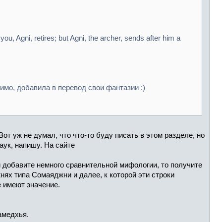
you, Agni, retires; but Agni, the archer, sends after him a
имо, добавила в перевод свои фантазии :)
от уж не думал, что что-то буду писать в этом разделе, но
наук, напишу. На сайте
 добавите немного сравнительной мифологии, то получите
нях типа Сомаяджни и далее, к которой эти строки
е имеют значение.
 амедхья.