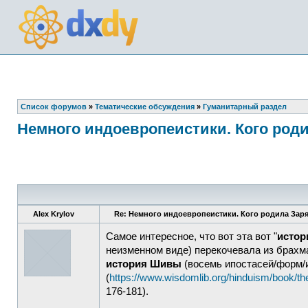
Список форумов
»
Тематические обсуждения
»
Гуманитарный раздел
Немного индоевропеистики. Кого род
Alex Krylov
Re: Немного индоевропеистики. Кого родила Зар
Самое интересное, что вот эта вот "
истор
неизменном виде) перекочевала из брахма
история Шивы
(восемь ипостасей/форм/
(
https://www.wisdomlib.org/hinduism/book/t
176-181).