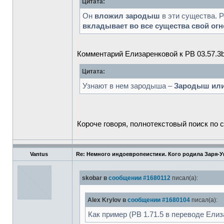
Цитата:
Он
вложил зародыш
в эти существа. 
вкладывает во все существа свой огн
Комментарий Елизаренковой к РВ 03.57.3b
Цитата:
Узнают в нем зародыша –
Зародыш или
Короче говоря, полнотекстовый поиск по с
Vantus
Re: Немного индоевропеистики. Кого родила Заря-
skobar в
сообщении #1680112
писал(а):
Alex Krylov в
сообщении #1680104
писал(а):
Как пример (РВ 1.71.5 в переводе Ели