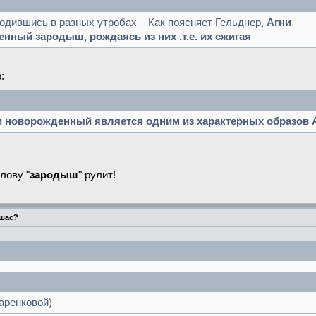
Родившись в разных утробах – Как поясняет Гельднер,
Агни
енный зародыш, рождаясь из них .т.е. их сжигая
:
 новорожденный является одним из характерных образов 
лову "
зародыш
" рулит!
Ушас?
заренковой)