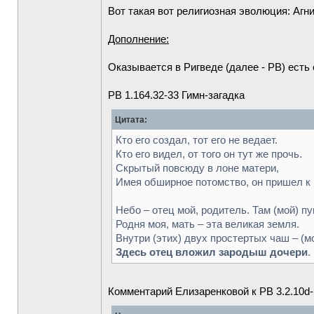
Вот такая вот религиозная эволюция: Агн
Дополнение:
Оказывается в Ригведе (далее - РВ) есть 
РВ 1.164.32-33 Гимн-загадка
Цитата:
Кто его создал, тот его не ведает.
Кто его видел, от того он тут же прочь.
Скрытый повсюду в лоне матери,
Имея обширное потомство, он пришел к 
Небо – отец мой, родитель. Там (мой) пу
Родня моя, мать – эта великая земля.
Внутри (этих) двух простертых чаш – (мо
Здесь отец вложил зародыш дочери
.
Комментарий Елизаренковой к РВ 3.2.10d-