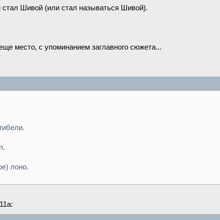
и стал Шивой (или стал называться Шивой).
еще место, с упоминанием заглавного сюжета...
гибели.
п.
е) лоно.
11a: