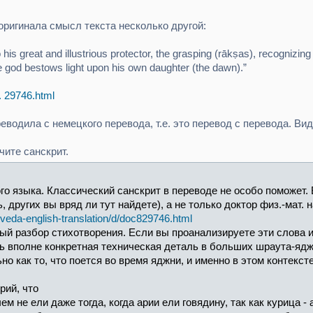
оригинала смысл текста несколько другой:
his great and illustrious protector, the grasping (rākṣas), recognizing 
e god bestows light upon his own daughter (the dawn).”
. 29746.html
водила с немецкого перевода, т.е. это перевод с перевода. Вид
чите санскрит.
о языка. Классический санскрит в переводе не особо поможет. В
, других вы вряд ли тут найдете), а не только доктор физ.-мат. 
-veda-english-translation/d/doc829746.html
ый разбор стихотворения. Если вы проанализируете эти слова и
ть вполне конкретная техническая деталь в больших шраута-ядж
о как то, что поется во время яджни, и именно в этом контекст
рий, что
ем не ели даже тогда, когда арии ели говядину, так как курица -