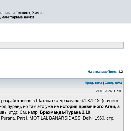
ханика и Техника, Химия,
Гуманитарные науки
На страницу
Пред.
1
,
2
Пред. тема
|
След. тема
21.01.2026, 11:01
е разработанная в Шатапатха Брахмане 6.1.3.1-19, (почти в
од пуран), но там это уже не
история превечного Агни
, а
вы итд): См. напр.
Брахманда-Пурана 2.10
 Purana, Part I, MOTILAL BANARSIDASS, Delhi, 1960, стр.