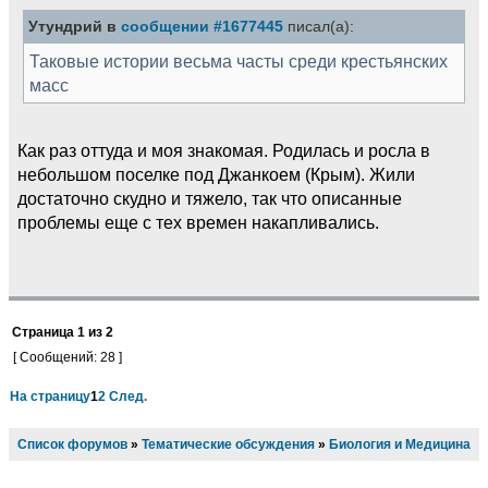
Утундрий в
сообщении #1677445
писал(а):
Таковые истории весьма часты среди крестьянских
масс
Как раз оттуда и моя знакомая. Родилась и росла в
небольшом поселке под Джанкоем (Крым). Жили
достаточно скудно и тяжело, так что описанные
проблемы еще с тех времен накапливались.
Страница
1
из
2
[ Сообщений: 28 ]
На страницу
1
2
След.
Список форумов
»
Тематические обсуждения
»
Биология и Медицина