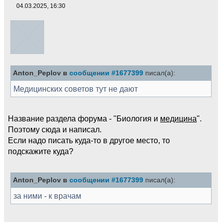
04.03.2025, 16:30
Anton_Peplov в
сообщении #1677399
писал(а):
Медицинских советов тут не дают
Название раздела форума - "Биология и
медицина
".
Поэтому сюда и написал.
Если надо писать куда-то в другое место, то
подскажите куда?
Anton_Peplov в
сообщении #1677399
писал(а):
за ними - к врачам