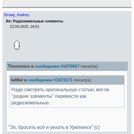
Droog_Andrey
Re: Редкоземельные элементы
22.04.2025, 18:01
Theoristos в
сообщении #1675927
писал(а):
lel0lel в
сообщении #1673171
писал(а):
Надо смотреть оригинальную статью, могли
"редкие элементы" перевести как
редкоземельные.
"Эх, бросить всё и уехать в Урюпинск" (с)