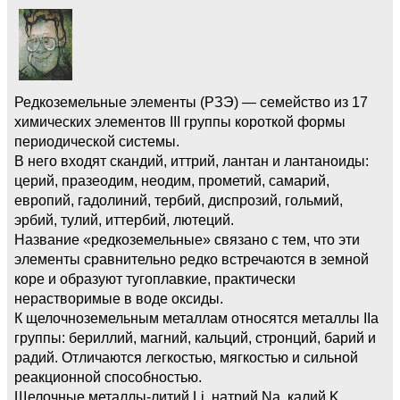
Редкоземельные элементы (РЗЭ) — семейство из 17
химических элементов III группы короткой формы
периодической системы.
В него входят скандий, иттрий, лантан и лантаноиды:
церий, празеодим, неодим, прометий, самарий,
европий, гадолиний, тербий, диспрозий, гольмий,
эрбий, тулий, иттербий, лютеций.
Название «редкоземельные» связано с тем, что эти
элементы сравнительно редко встречаются в земной
коре и образуют тугоплавкие, практически
нерастворимые в воде оксиды.
К щелочноземельным металлам относятся металлы IIa
группы: бериллий, магний, кальций, стронций, барий и
радий. Отличаются легкостью, мягкостью и сильной
реакционной способностью.
Щелочные металлы-литий Li, натрий Na, калий K,