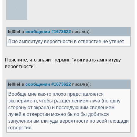
lel0lel в
сообщении #1673622
писал(а):
Всю амплитуду вероятности в отверстие не утянет.
Поясните, что значит термин "утягивать амплитуду
вероятности".
lel0lel в
сообщении #1673622
писал(а):
Вообще мне как-то плохо представляется
эксперимент, чтобы расщеплением луча (по одну
сторону от экрана) и последующим сведением
лучей в отверстии можно было бы добиться
зануления амплитуды вероятности по всей площади
отверстия.