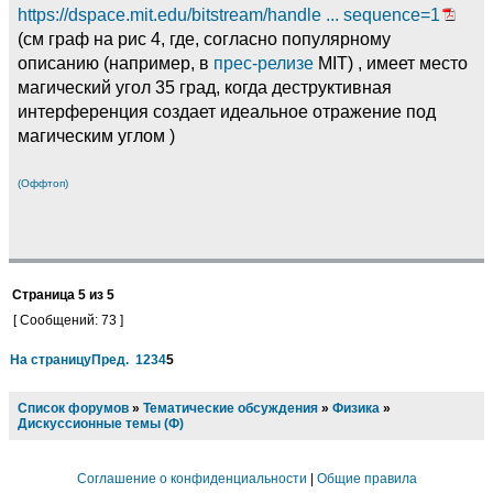
https://dspace.mit.edu/bitstream/handle ... sequence=1
(см граф на рис 4, где, согласно популярному
описанию (например, в
прес-релизе
MIT) , имеет место
магический угол 35 град, когда деструктивная
интерференция создает идеальное отражение под
магическим углом )
(Оффтоп)
Страница
5
из
5
[ Сообщений: 73 ]
На страницу
Пред.
1
2
3
4
5
Список форумов
»
Тематические обсуждения
»
Физика
»
Дискуссионные темы (Ф)
Соглашение о конфиденциальности
|
Общие правила