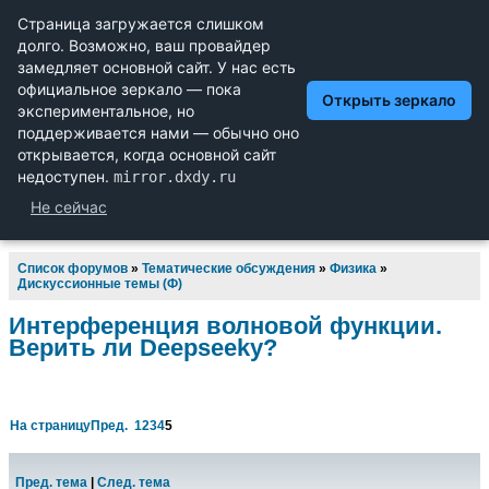
Научный форум dxdy
Математика, Физика, Computer Science, Machine Learning,
LaTeX, Механика и Техника, Химия,
Биология и Медицина, Экономика и Финансовая
Математика, Гуманитарные науки
Список форумов
»
Тематические обсуждения
»
Физика
»
Дискуссионные темы (Ф)
Интерференция волновой функции.
Верить ли Deepseekу?
На страницу
Пред.
1
2
3
4
5
Пред. тема
|
След. тема