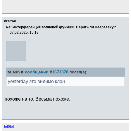
drzewo
Re: Интерференция волновой функции. Верить ли Deepseekу?
07.02.2025, 15:18
talash в
сообщении #1673378
писал(а):
yesterday это видимо клон
похоже на то. Весьма похоже.
lel0lel