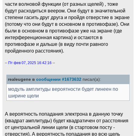
части волновой функции (от разных щелей) , тоже
будут расходиться веером. Они будут в значительной
степени гасить друг друга и пройдя отверстие в экране
(потому что они будут в основном в противофазе). Они
были в основном в противофазе уже на экране (где
интерференционная картина) и остаются в
противофазе и дальше (в виду почти равного
пройденного расстояния).
-- Пт фев 07, 2025 16:42:16 --
realeugene в
сообщении #1673632
писал(а):
модуль амплитуды вероятности будет линеен по
ширине щели
А вероятность попадания электрона в данную точку
(квадрат амплитуды) будет квадратичен от расстояния
от центральной линии щели (в стартовом посту -
отверстия). А вероятность попадания во всю щель