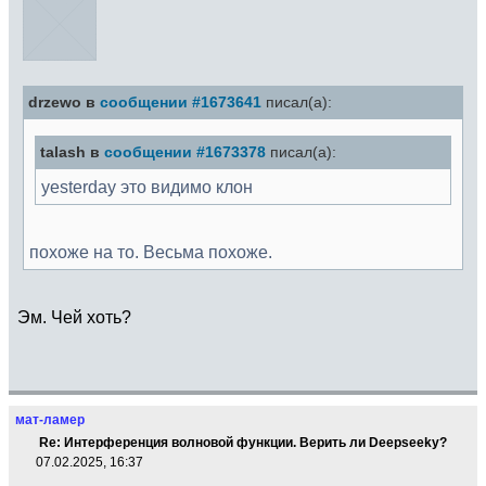
drzewo в
сообщении #1673641
писал(а):
talash в
сообщении #1673378
писал(а):
yesterday это видимо клон
похоже на то. Весьма похоже.
Эм. Чей хоть?
мат-ламер
Re: Интерференция волновой функции. Верить ли Deepseekу?
07.02.2025, 16:37