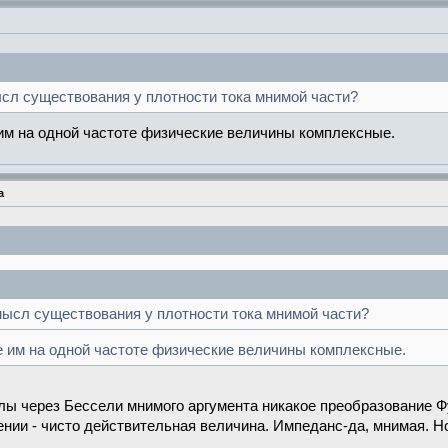
сл существования у плотности тока мнимой части?
им на одной частоте физические величины комплексные.
а
мысл существования у плотности тока мнимой части?
 им на одной частоте физические величины комплексные.
ы через Бессели мнимого аргумента никакое преобразование Фу
ении - чисто действительная величина. Импеданс-да, мнимая. Н