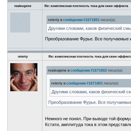
realeugene
Re: комплексная плотность тока для скин-эффекта
reterty в
сообщении #1671801
писал(а):
Другими словами, каков физический смы
Преобразование Фурье. Все получаемые 
reterty
Re: комплексная плотность тока для скин-эффект
realeugene в
сообщении #1671802
писал(а):
reterty в
сообщении #1671801
писал(а):
Другими словами, каков физический с
Преобразование Фурье. Все получаемые
Немного не понял. При выводе той формул
Кстати, амплитуда тока в этом представл