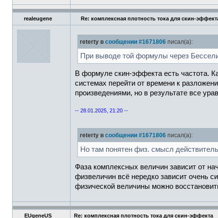
realeugene
Re: комплексная плотность тока для скин-эффект
reterty в
сообщении #1671806
писал(а):
При выводе той формулы через Бессели 
В формуле скин-эффекта есть частота. Ка
системах перейти от времени к разложени
произведениями, но в результате все ур
-- 28.01.2025, 21:20 --
reterty в
сообщении #1671806
писал(а):
Но там понятен физ. смысл действитель
Фаза комплексных величин зависит от нач
физвеличин всё нередко зависит очень си
физической величины можно восстановить
EUgeneUS
Re: комплексная плотность тока для скин-эффекта