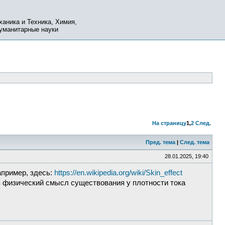
ханика и Техника, Химия,
Гуманитарные науки
На страницу
1
,
2
След.
Пред. тема
|
След. тема
28.01.2025, 19:40
апример, здесь:
https://en.wikipedia.org/wiki/Skin_effect
в физический смысл существования у плотности тока