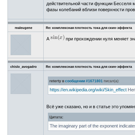
действительной части функции Бесселя м
фазы колебаний вблизи поверхности пров
realeugene
Re: комплексная плотность тока для скин-эффекта
А
при прохождении нуля меняет зна
chislo_avogadro
Re: комплексная плотность тока для скин-эффекта
reterty в
сообщении #1671801
писал(а):
https://en.wikipedia.org/wiki/Skin_effect
Неп
Всё уже сказано, но и в статье это упомян
Цитата:
The imaginary part of the exponent indicates