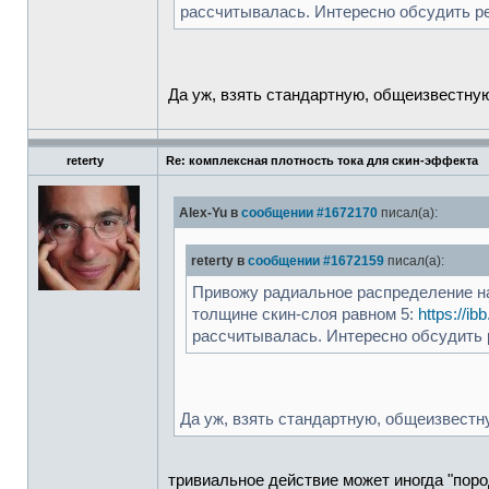
рассчитывалась. Интересно обсудить р
Да уж, взять стандартную, общеизвестную 
reterty
Re: комплексная плотность тока для скин-эффекта
Alex-Yu в
сообщении #1672170
писал(а):
reterty в
сообщении #1672159
писал(а):
Привожу радиальное распределение 
толщине скин-слоя равном 5:
https://i
рассчитывалась. Интересно обсудить 
Да уж, взять стандартную, общеизвестну
тривиальное действие может иногда "пор