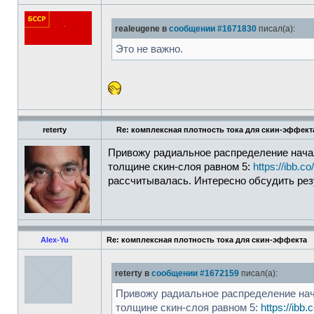
realeugene в
сообщении #1671830
писал(а):
Это не важно.
reterty
Re: комплексная плотность тока для скин-эффект
Привожу радиальное распределение нач
толщине скин-слоя равном 5:
https://ibb.
рассчитывалась. Интересно обсудить рез
Alex-Yu
Re: комплексная плотность тока для скин-эффекта
reterty в
сообщении #1672159
писал(а):
Привожу радиальное распределение на
толщине скин-слоя равном 5:
https://ibb