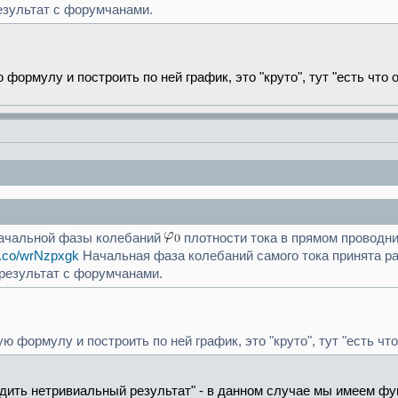
езультат с форумчанами.
формулу и построить по ней график, это "круто", тут "есть что
начальной фазы колебаний
плотности тока в прямом проводни
bb.co/wrNzpxgk
Начальная фаза колебаний самого тока принята ра
результат с форумчанами.
ю формулу и построить по ней график, это "круто", тут "есть чт
одить нетривиальный результат" - в данном случае мы имеем ф