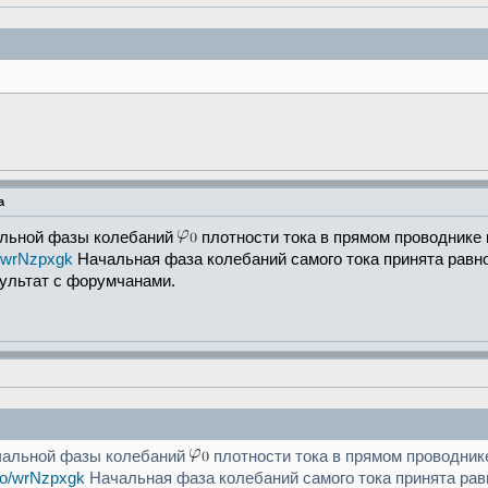
а
альной фазы колебаний
плотности тока в прямом проводнике 
co/wrNzpxgk
Начальная фаза колебаний самого тока принята равно
ультат с форумчанами.
чальной фазы колебаний
плотности тока в прямом проводнике
.co/wrNzpxgk
Начальная фаза колебаний самого тока принята равн