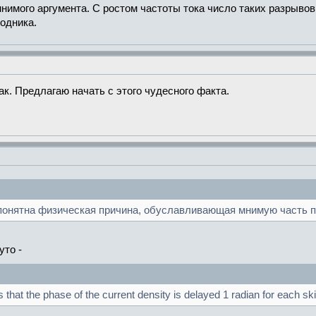
нимого аргумента. С ростом частоты тока число таких разрыво
одника.
к. Предлагаю начать с этого чудесного факта.
онятна физическая причина, обуславливающая мнимую часть пл
уто -
 that the phase of the current density is delayed 1 radian for each ski