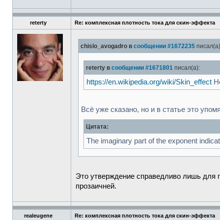
reterty
Re: комплексная плотность тока для скин-эффекта
chislo_avogadro в
сообщении #1672235
писал(а)
reterty в
сообщении #1671801
писал(а):
https://en.wikipedia.org/wiki/Skin_effect
Не
Всё уже сказано, но и в статье это упомя
Цитата:
The imaginary part of the exponent indicat
Это утверждение справедливо лишь для пр
прозаичней.
realeugene
Re: комплексная плотность тока для скин-эффекта