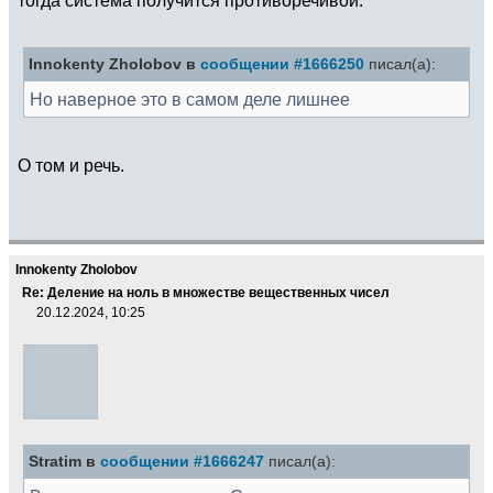
тогда система получится противоречивой.
Innokenty Zholobov в
сообщении #1666250
писал(а):
Но наверное это в самом деле лишнее
О том и речь.
Innokenty Zholobov
Re: Деление на ноль в множестве вещественных чисел
20.12.2024, 10:25
Stratim в
сообщении #1666247
писал(а):