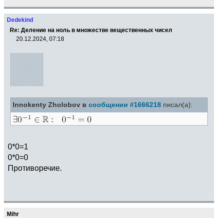
Dedekind
Re: Деление на ноль в множестве вещественных чисел
20.12.2024, 07:18
Innokenty Zholobov в
сообщении #1666218
писал(а):
0*0=1
0*0=0
Противоречие.
Mihr