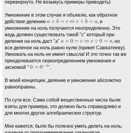
перевернуто. Не возьмусь примеры приводить)
Умножение в этом случае я объявлю, как обратное
действие делению
, и
умножение на ноль получается неопределенно. Это
ведь должен существовать такой "с" который при
делении на ноль даст "a"
, но
все деленое на ноль равно нулю (привет Савватееву).
Умножать на ноль не имеет смысла! И это точно так же
преодолевается переопределением умножения и
аксиомой "
".
В моей концепции, деление и умножение абсолютно
равноправны.
По сути все. Само собой вещественные числа были
взяты для примера, это должно быть справедливо и
для многих других алгебраических структур.
Мне кажется, было бы полезно уметь делить на ноль,
начиная от программирования заканчивая