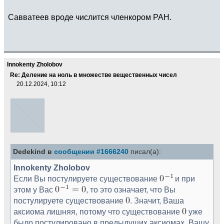
Савватеев вроде числится членкором РАН.
Innokenty Zholobov
Re: Деление на ноль в множестве вещественных чисел
20.12.2024, 10:12
Dedekind в
сообщении #1666240
писал(а):
Innokenty Zholobov
Если Вы постулируете существование
и при
этом у Вас
, то это означает, что Вы
постулируете существование
. Значит, Ваша
аксиома лишняя, потому что существование
уже
было постулировано в предыдущих аксиомах. Вашу