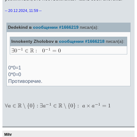
-- 20.12.2024, 11:59 --
Dedekind в
сообщении #1666219
писал(а):
Innokenty Zholobov в
сообщении #1666218
писал(а):
0*0=1
0*0=0
Противоречие.
Mihr