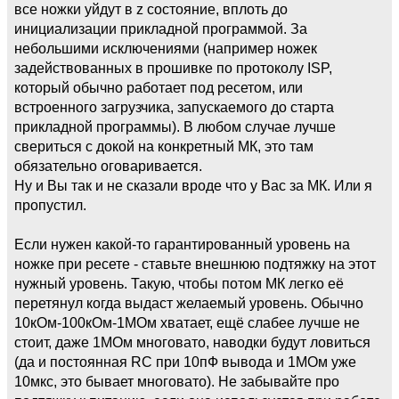
все ножки уйдут в z состояние, вплоть до
инициализации прикладной программой. За
небольшими исключениями (например ножек
задействованных в прошивке по протоколу ISP,
который обычно работает под ресетом, или
встроенного загрузчика, запускаемого до старта
прикладной программы). В любом случае лучше
свериться с докой на конкретный МК, это там
обязательно оговаривается.
Ну и Вы так и не сказали вроде что у Вас за МК. Или я
пропустил.
Если нужен какой-то гарантированный уровень на
ножке при ресете - ставьте внешнюю подтяжку на этот
нужный уровень. Такую, чтобы потом МК легко её
перетянул когда выдаст желаемый уровень. Обычно
10кОм-100кОм-1МОм хватает, ещё слабее лучше не
стоит, даже 1МОм многовато, наводки будут ловиться
(да и постоянная RC при 10пФ вывода и 1МОм уже
10мкс, это бывает многовато). Не забывайте про