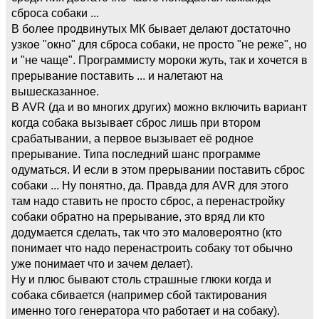
сброса собаки ...
В более продвинутых МК бывает делают достаточно
узкое "окно" для сброса собаки, не просто "не реже", но
и "не чаще". Программисту мороки жуть, так и хочется в
прерывание поставить ... и налетают на
вышесказанное.
В AVR (да и во многих других) можно включить вариант
когда собака вызывает сброс лишь при втором
срабатывании, а первое вызывает её родное
прерывание. Типа последний шанс программе
одуматься. И если в этом прерывании поставить сброс
собаки ... Ну понятно, да. Правда для AVR для этого
там надо ставить не просто сброс, а перенастройку
собаки обратно на прерывание, это вряд ли кто
додумается сделать, так что это маловероятно (кто
понимает что надо перенастроить собаку тот обычно
уже понимает что и зачем делает).
Ну и плюс бывают столь страшные глюки когда и
собака сбивается (например сбой тактирования
именно того генератора что работает и на собаку).