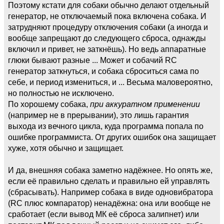
Поэтому кстати для собаки обычно делают отдельный
генератор, не отключаемый пока включена собака. И
затрудняют процедуру отключения собаки (а иногда и
вообще запрещают до следующего сброса, однажды
включил и привет, не заткнёшь). Но ведь аппаратные
глюки бывают разные ... Может и собачий RC
генератор заткнуться, и собака сброситься сама по
себе, и период измениться, и ... Весьма маловероятно,
но полностью не исключено.
По хорошему собака,
при аккуратном применении
(например не в прерывании), это лишь гарантия
выхода из вечного цикла, куда программа попала по
ошибке программиста. От других ошибок она защищает
хуже, хотя обычно и защищает.
И да, внешняя собака заметно надёжнее. Но опять же,
если её правильно сделать и правильно ей управлять
(сбрасывать). Например собака в виде одновибратора
(RC плюс компаратор) ненадёжна: она или вообще не
сработает (если вывод МК её сброса залипнет) или