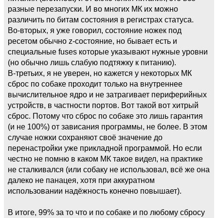
разные перезапуски. И во многих МК их можно
различить по битам состояния в регистрах статуса.
Во-вторых, я уже говорил, состояние ножек под
ресетом обычно z-состояние, но бывает есть и
специальные fuses которые указывают нужные уровни
(но обычно лишь слабую подтяжку к питанию).
В-третьих, я не уверен, но кажется у некоторых МК
сброс по собаке проходит только на внутреннее
вычислительное ядро и не затрагивает периферийных
устройств, в частности портов. Вот такой вот хитрый
сброс. Потому что сброс по собаке это лишь гарантия
(и не 100%) от зависания программы, не более. В этом
случае ножки сохраняют своё значение до
перенастройки уже прикладной программой. Но если
честно не помню в каком МК такое видел, на практике
не сталкивался (или собаку не использовал, всё же она
далеко не панацея, хотя при аккуратном
использовании надёжность конечно повышает).
В итоге, 99% за то что и по собаке и по любому сбросу