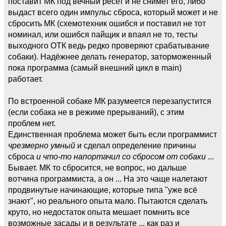
поставит МК под вечный ресет и не снимет его, либо
выдаст всего один импульс сброса, который может и не
сбросить МК (схемотехник ошибся и поставил не тот
номинал, или ошибся пайщик и впаял не то, тесты
выходного ОТК ведь редко проверяют срабатывание
собаки). Надёжнее делать генератор, заторможенный
пока программа (самый внешний цикл в main)
работает.
По встроенной собаке МК разумеется перезапустится
(если собака не в режиме прерываний), с этим
проблем нет.
Единственная проблема может быть если программист
чрезмерно умный
и сделал определение причины
сброса
и что-то напортачил со сбросом от собаки
...
Бывает. МК то сбросится, не вопрос, но дальше
вотчина программиста, а он ... На это чаще налетают
продвинутые начинающие, которые типа "уже всё
знают", но реального опыта мало. Пытаются сделать
круто, но недостаток опыта мешает помнить все
возможные засады и в результате ... как раз и