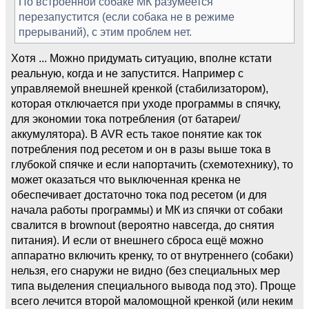
По встроенной собаке МК разумеется
перезапустится (если собака не в режиме
прерываний), с этим проблем нет.
Хотя ... Можно придумать ситуацию, вполне кстати
реальную, когда и не запустится. Например с
управляемой внешней кренкой (стабилизатором),
которая отключается при уходе программы в спячку,
для экономии тока потребления (от батареи/
аккумулятора). В AVR есть такое понятие как ток
потребления под ресетом и он в разы выше тока в
глубокой спячке и если напортачить (схемотехнику), то
может оказаться что выключенная кренка не
обеспечивает достаточно тока под ресетом (и для
начала работы программы) и МК из спячки от собаки
свалится в brownout (вероятно навсегда, до снятия
питания). И если от внешнего сброса ещё можно
аппаратно включить кренку, то от внутреннего (собаки)
нельзя, его снаружи не видно (без специальных мер
типа выделения специального вывода под это). Проще
всего лечится второй маломощной кренкой (или неким