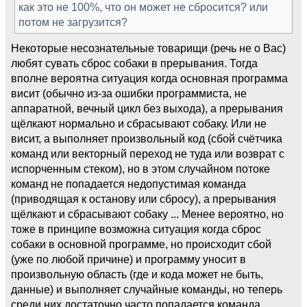
как это не 100%, что он может не сбросится? или
потом не загрузится?
Некоторые несознательные товарищи (речь не о Вас)
любят сувать сброс собаки в прерывания. Тогда
вполне вероятна ситуация когда основная программа
висит (обычно из-за ошибки программиста, не
аппаратной, вечный цикл без выхода), а прерывания
щёлкают нормально и сбрасывают собаку. Или не
висит, а выполняет произвольный код (сбой счётчика
команд или векторный переход не туда или возврат с
испорченным стеком), но в этом случайном потоке
команд не попадается недопустимая команда
(приводящая к останову или сбросу), а прерывания
щёлкают и сбрасывают собаку ... Менее вероятно, но
тоже в принципе возможна ситуация когда сброс
собаки в основной программе, но происходит сбой
(уже по любой причине) и программу уносит в
произвольную область (где и кода может не быть,
данные) и выполняет случайные команды, но теперь
среди них достаточно часто попадается команда