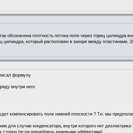
так обозначена плотность потока поля через торец цилиндра вне
рец цилиндра, который расположен в зазоре между пластинами.
списал формулу
ряду внутри него
удет компенсировать поле нижней плоскости ? Т.е. мы предполаг
ния для случае конденсатора, внутри которого нет диэлектрика 
их сторон (если пренебречь краевыми эффектами)