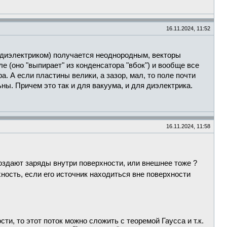
16.11.2024, 11:52
 с диэлектриком) получается неоднородным, векторы
 (оно "выпирает" из конденсатора "вбок") и вообще все
. А если пластины велики, а зазор, мал, то поле почти
ы. Причем это так и для вакуума, и для диэлектрика.
16.11.2024, 11:58
создают заряды внутри поверхности, или внешнее тоже ?
хность, если его источник находиться вне поверхности
сти, то этот поток можно сложить с теоремой Гаусса и т.к.