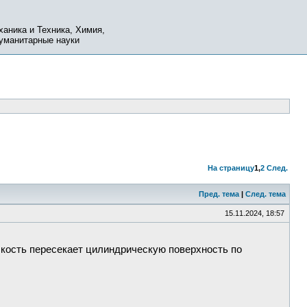
ханика и Техника, Химия,
Гуманитарные науки
На страницу
1
,
2
След.
Пред. тема
|
След. тема
15.11.2024, 18:57
кость пересекает цилиндрическую поверхность по