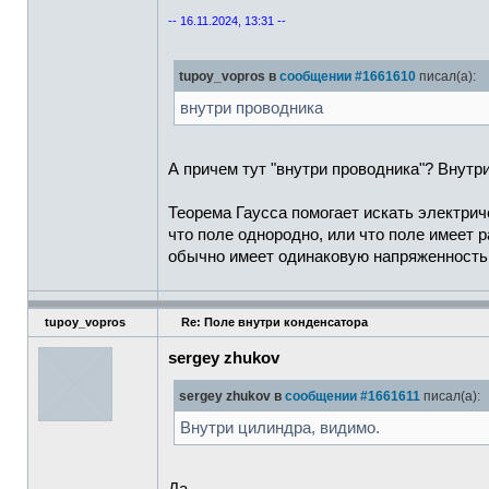
-- 16.11.2024, 13:31 --
tupoy_vopros в
сообщении #1661610
писал(а):
внутри проводника
А причем тут "внутри проводника"? Внутр
Теорема Гаусса помогает искать электрич
что поле однородно, или что поле имеет
обычно имеет одинаковую напряженность, 
tupoy_vopros
Re: Поле внутри конденсатора
sergey zhukov
sergey zhukov в
сообщении #1661611
писал(а):
Внутри цилиндра, видимо.