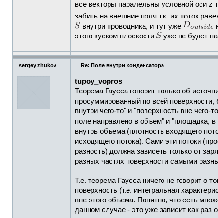
все векторы паралельны условной оси z 
забить на внешние поля т.к. их поток рав
внутри проводника, и тут уже
н
этого куском плоскости
уже не будет па
sergey zhukov
Re: Поле внутри конденсатора
tupoy_vopros
Теорема Гаусса говорит только об источн
просуммированный по всей поверхности, б
внутри чего-то" и "поверхность вне чего-
поле направлено в объем" и "площадка, в
внутрь объема (плотность входящего пото
исходящего потока). Сами эти потоки (про
разность) должна зависеть только от зар
разных частях поверхности самыми разным
Т.е. теорема Гаусса ничего не говорит о 
поверхность (т.е. интегральная характер
вне этого объема. Понятно, что есть мно
данном случае - это уже зависит как раз 