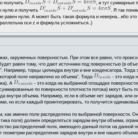
то получить
, и тут суммарные 
ен нулю и получить
. Я так пон
е равен нулю. А может быть такая формула и неверна.. ибо это
раллельна оси z и формула усложниться..)
иках, окруженных поверхностью. При этом все равно, что происх
удет равен тому, что дают источники под поверхностью (в объ
то". Например, торцы цилиндра внутри и вне конденсатора. Тогда 
 которой поле направлено из объема". Тогда
- это когда
ка). А
- это когда на выбранной площадке поверхности
суммированные по поверхности плотности потока) могут быть по 
яда внутри объема. Например, если в объеме нет зарядов, или 
и, но если каждый проинтегрировать, то получится одинаковый 
том, как именно поле распределено по выбранной поверхности. Она
истика поля) должен определяться зарядом внутри объема, огран
жество распределений поля, имеющего данный поток на данной 
от геометрии распределения зарядов внутри и вне нашего объема