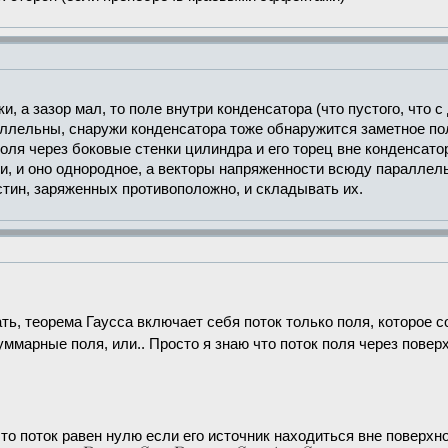
и, а зазор мал, то поле внутри конденсатора (что пустого, что
ллельны, снаружи конденсатора тоже обнаружится заметное поле
ля через боковые стенки цилиндра и его торец вне конденсатора
 и оно однородное, а векторы напряженности всюду параллельн
тин, заряженных противоположно, и складывать их.
ть, теорема Гаусса включает себя поток только поля, которое 
уммарные поля, или.. Просто я знаю что поток поля через повер
что поток равен нулю если его источник находиться вне поверхно