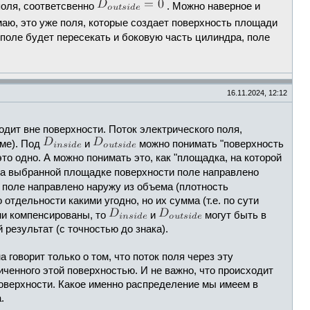
поля, соответсвенно
. Можно наверное и
имаю, это уже поля, которые создает поверхность площади
 поле будет пересекать и боковую часть цилиндра, поле
16.11.2024, 12:12
одит вне поверхности. Поток электрического поля,
еме). Под
и
можно понимать "поверхность
это одно. А можно понимать это, как "площадка, на которой
 на выбранной площадке поверхности поле направлено
 поле направлено наружу из объема (плотность
отдельности какими угодно, но их сумма (т.е. по сути
они компенсированы, то
и
могут быть в
результат (с точностью до знака).
 говорит только о том, что поток поля через эту
иченного этой поверхностью. И не важно, что происходит
поверхности. Какое именно распределение мы имеем в
.