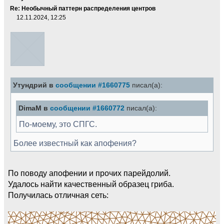
Re: Необычный паттерн распределения центров
12.11.2024, 12:25
Утундрий в
сообщении #1660775
писал(а):
DimaM в
сообщении #1660772
писал(а):
По-моему, это СПГС.
Более известный как апофения?
По поводу апофении и прочих парейдолий.
Удалось найти качественный образец гриба.
Получилась отличная сеть: