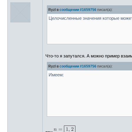
Ryzl в
сообщении #1659756
писал(а):
Целочисленные значения которые може
Что-то я запутался. А можно пример вза
Ryzl в
сообщении #1659756
писал(а):
Имеем: