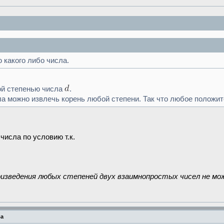
 какого либо числа.
ой степенью числа
.
ла можно извлечь корень любой степени. Так что любое положит
числа по условию т.к.
роизведения любых степеней двух взаимнопростых чисел не м
ва