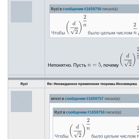
Ryzl в
сообщении #1659756
писал(а):
Чтобы
было целым числом
Непонятно. Пусть
, почему
Ryzl
Re: Неожиданное применение теоремы Иноземцева
wrest в
сообщении #1659757
писал(а):
Ryzl в
сообщении #1659756
писал(а):
Чтобы
было целым числом