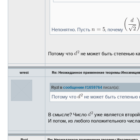
Непонятно. Пусть
, почему
Потому что
не может быть степенью ка
wrest
Re: Неожиданное применение теоремы Иноземце
Ryzl в
сообщении #1659764
писал(а):
Потому что
не может быть степенью к
В смысле? Число
уже является второй
И потом, из любого положительного числа
Ryzl
Re: Неожиданное применение теоремы Иноземцева