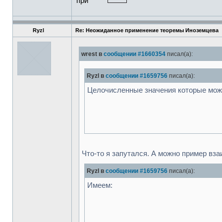
при
Ryzl
Re: Неожиданное применение теоремы Иноземцева
wrest в
сообщении #1660354
писал(а):
Ryzl в
сообщении #1659756
писал(а):
Целочисленные значения которые мож
Что-то я запутался. А можно пример вз
Ryzl в
сообщении #1659756
писал(а):
Имеем: