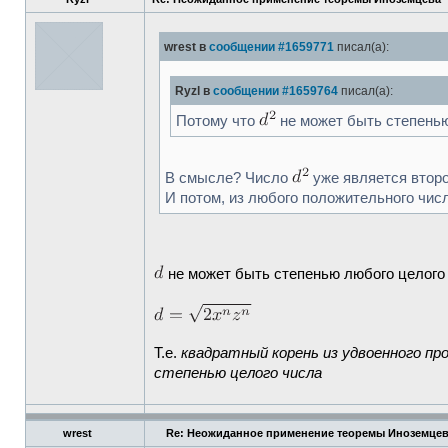
wrest в
сообщении #1659771
писал(а):
Ryzl в
сообщении #1659764
писал(а):
Потому что
не может быть степенью
В смысле? Число
уже является втор
И потом, из любого положительного чис
не может быть степенью любого целого 
Т.е.
квадратный корень из удвоенного п
степенью целого числа
wrest
Re: Неожиданное применение теоремы Иноземце