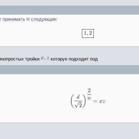
т принимать
следующие:
имнопростых тройки
которуе подходят под