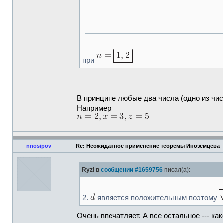
при
В принципе любые два числа (одно из чис
Например
nnosipov
Re: Неожиданное применение теоремы Иноземцева
Ryzl в
сообщении #1659756
писал(а):
2.
является положительным поэтому
Очень впечатляет. А все остальное --- ка