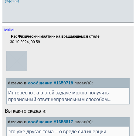
(Оффтоп)
lel0lel
Re: Физический маятник на вращающемся столе
30.10.2024, 00:59
drzewo в
сообщении #1659718
писал(а):
Интересно , а в этой задаче можно получить
правильный ответ неправильным способом...
Вы как-то сказали:
drzewo в
сообщении #1655817
писал(а):
это уже другая тема -- о вреде сил инерции.