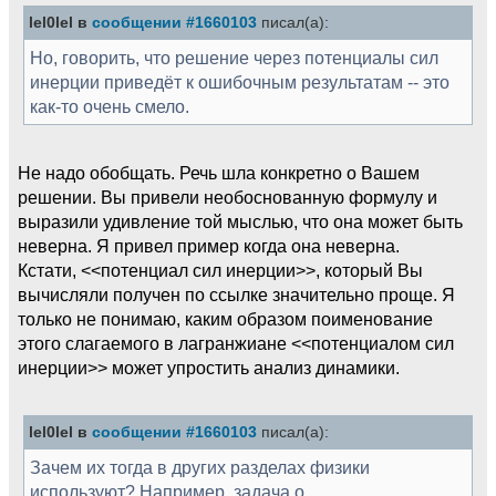
lel0lel в
сообщении #1660103
писал(а):
Но, говорить, что решение через потенциалы сил
инерции приведёт к ошибочным результатам -- это
как-то очень смело.
Не надо обобщать. Речь шла конкретно о Вашем
решении. Вы привели необоснованную формулу и
выразили удивление той мыслью, что она может быть
неверна. Я привел пример когда она неверна.
Кстати, <<потенциал сил инерции>>, который Вы
вычисляли получен по ссылке значительно проще. Я
только не понимаю, каким образом поименование
этого слагаемого в лагранжиане <<потенциалом сил
инерции>> может упростить анализ динамики.
lel0lel в
сообщении #1660103
писал(а):
Зачем их тогда в других разделах физики
используют? Например, задача о