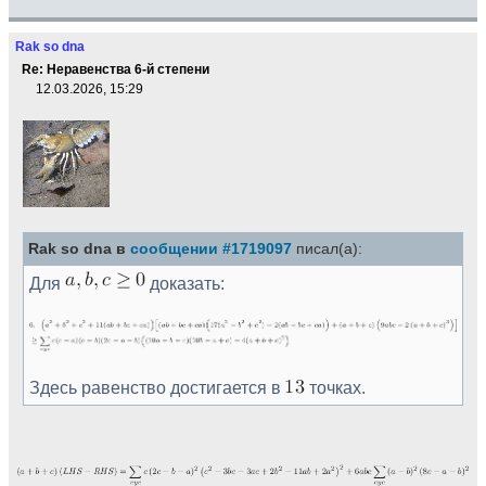
Rak so dna
Re: Неравенства 6-й степени
12.03.2026, 15:29
Rak so dna в
сообщении #1719097
писал(а):
Для
доказать:
Здесь равенство достигается в
точках.