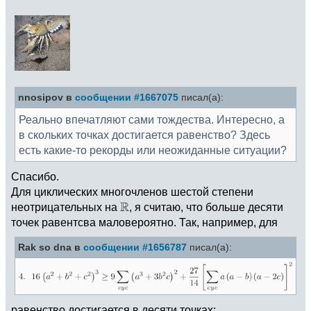
nnosipov в
сообщении #1667075
писал(а):
Реально впечатляют сами тождества. Интересно, а
в скольких точках достигается равенство? Здесь
есть какие-то рекорды или неожиданные ситуации?
Спасибо.
Для циклических многочленов шестой степени
неотрицательных на
, я считаю, что больше десяти
точек равентсва маловероятно. Так, например, для
Rak so dna в
сообщении #1656787
писал(а):
равенство достигается в десяти точках: