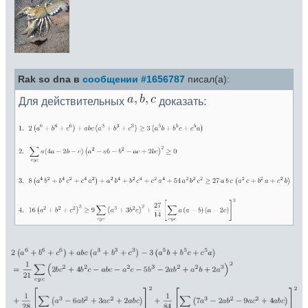
Rak so dna в
сообщении #1656787
писал(а):
Для действительных
доказать: