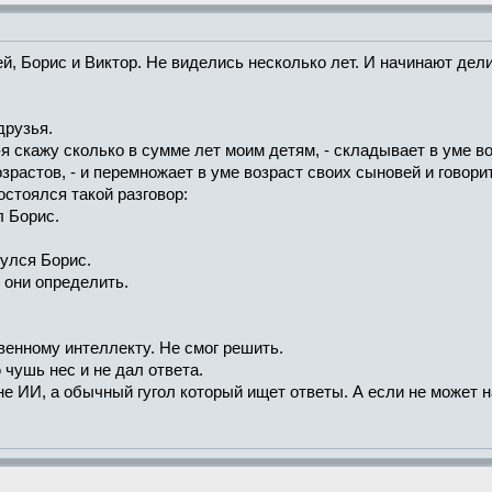
, Борис и Виктор. Не виделись несколько лет. И начинают дел
друзья.
 -я скажу сколько в сумме лет моим детям, - складывает в уме в
озрастов, - и перемножает в уме возраст своих сыновей и говорит
стоялся такой разговор:
л Борис.
нулся Борис.
 они определить.
енному интеллекту. Не смог решить.
 чушь нес и не дал ответа.
е ИИ, а обычный гугол который ищет ответы. А если не может на