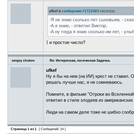
ufkef в
сообщении #1722483
писал(а):
-Я не знаю сколько лет сыновьям, - сказ
-А я знаю, - ответил Виктор.
-А ну тогда я знаю сколько им лет, - ул
и простое число?
sergey zhukov
Re: Интересная, логическая Задачка.
ufkef
Ну я бы на нем (на ИИ) крест не ставил. 
решать лучше нас, я не сомневаюсь.
Помните, в фильме "Отроки во Вселенной" 
ответил в стиле злодеев из американских
Люди на самом деле тоже не шибко сообр
Страница
1
из
1
[ Сообщений: 14 ]