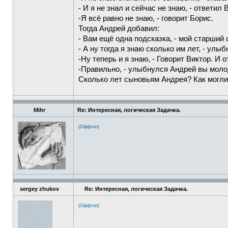
- И я не знал и сейчас не знаю, - ответил 
-Я всё равно не знаю, - говорит Борис.
Тогда Андрей добавил:
- Вам ещё одна подсказка, - мой старший 
- А ну тогда я знаю сколько им лет, - улы
-Ну теперь и я знаю, - Говорит Виктор. И о
-Правильно, - улыбнулся Андрей вы мол
Сколько лет сыновьям Андрея? Как могли
Mihr
Re: Интересная, логическая Задачка.
(Оффтоп)
sergey zhukov
Re: Интересная, логическая Задачка.
(Оффтоп)