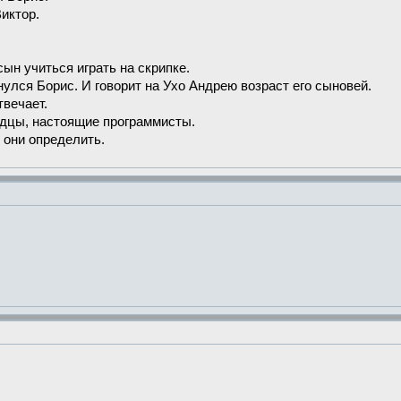
Виктор.
сын учиться играть на скрипке.
бнулся Борис. И говорит на Ухо Андрею возраст его сыновей.
твечает.
одцы, настоящие программисты.
 они определить.