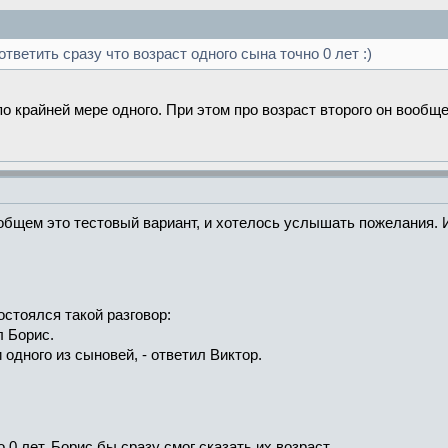
ответить сразу что возраст одного сына точно 0 лет :)
о крайней мере одного. При этом про возраст второго он вообще
общем это тестовый вариант, и хотелось услышать пожелания. 
стоялся такой разговор:
л Борис.
и одного из сыновей, - ответил Виктор.
0 лет, Борис бы сразу смог сказать их возраст.