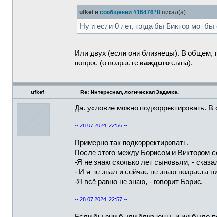
ufkef в
сообщении #1647678
писал(а):
Ну и если 0 лет, тогда бы Виктор мог бы 
Или двух (если они близнецы). В общем, п
вопрос (о возрасте
каждого
сына).
ufkef
Re: Интересная, логическая Задачка.
Да. условие можно подкорректировать. В 
-- 28.07.2024, 22:56 --
Примерно так подкорректировать.
После этого между Борисом и Виктором со
-Я не знаю сколько лет сыновьям, - сказа
- И я не знал и сейчас не знаю возраста н
-Я всё равно не знаю, - говорит Борис.
-- 28.07.2024, 22:57 --
Если бы они были близнецы, и им было по 