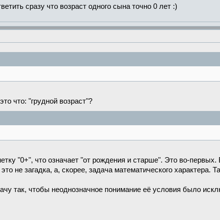
тветить сразу что возраст одного сына точно 0 лет :)
это что: "грудной возраст"?
етку "0+", что означает "от рождения и старше". Это во-первых.
это не загадка, а, скорее, задача математического характера. Та
чу так, чтобы неоднозначное понимание её условия было искл