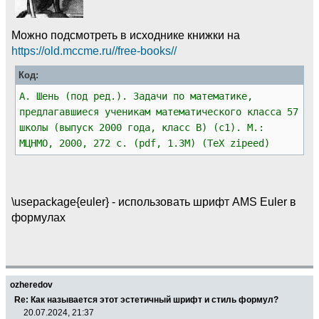
Можно подсмотреть в исходнике книжки на
https://old.mccme.ru//free-books//
Код:
А. Шень (под ред.). Задачи по математике,
предлагавшиеся ученикам математического класса 57
школы (выпуск 2000 года, класс В) (c1). М.:
МЦНМО, 2000, 272 с. (pdf, 1.3M) (TeX zipeed)
\usepackage{euler} - использовать шрифт AMS Euler в
формулах
ozheredov
Re: Как называется этот эстетичный шрифт и стиль формул?
20.07.2024, 21:37