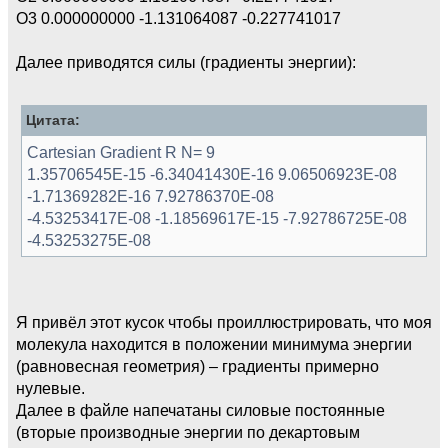
O3 0.000000000 -1.131064087 -0.227741017
Далее приводятся силы (градиенты энергии):
Цитата:
Cartesian Gradient R N= 9
1.35706545E-15 -6.34041430E-16 9.06506923E-08
-1.71369282E-16 7.92786370E-08
-4.53253417E-08 -1.18569617E-15 -7.92786725E-08
-4.53253275E-08
Я привёл этот кусок чтобы проиллюстрировать, что моя
молекула находится в положении минимума энергии
(равновесная геометрия) – градиенты примерно
нулевые.
Далее в файле напечатаны силовые постоянные
(вторые производные энергии по декартовым