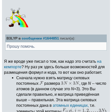
B3LYP в
сообщении #1644851
писал(а):
Прошу помочь.
Я же вроде уже писал о том, как надо это считать
на
кемпорте
? Ну раз уж здесь больше возможностей для
размещения формул и кода, то вот как оно работает.
Сначала нужно взять матрицу силовых
постоянных
размера
, где
N
-- число
атомов (в данном случае это
N
=3). Это Вы
сделали правильно, и матрица приведённая
выше -- правильная. Эта матрица силовых
постоянных дана в
атомных единицах,
т.е.
элементы этой матрицы
(
)