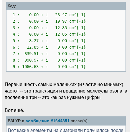
mO
=
15.99491461957
Код:
mH
=
1.00782503223
1 : 0.00 + i 26.47 cm^{-1}
#m = np.array([mO, mO, mO, mH, mH, mH, mH,
2 : 0.00 + i 19.97 cm^{-1}
mH, mH]) # this is for water
3 : 0.00 + i 12.85 cm^{-1}
m
=
np.
array
(
[
mO
,
mO
,
mO
,
mO
,
mO
,
mO
,
mO
,
mO
,
mO
]
)
# this is for ozone
4 : 0.00 + i 12.85 cm^{-1}
5 : 8.27 + i 0.00 cm^{-1}
# step 2.2: convert atomic masses from
6 : 12.85 + i 0.00 cm^{-1}
atomic mass units (daltons) into atomic
7 : 639.51 + i 0.00 cm^{-1}
units
8 : 990.97 + i 0.00 cm^{-1}
# by multiplying with the mass of
9 : 1066.63 + i 0.00 cm^{-1}
the electron
m *
=
1822.888486209
# convert the force-field into the mass-
Первые шесть самых маленьких (и частично мнимых)
weighted coordinates by dividing each ij-th
частот -- это трансляция и вращение молекулы озона, а
element with sqrt(mi*mj),
последние три -- это как раз нужные цифры.
# where mi and mj are the masses
corresponding to these coordinates
Вот ещё.
for
i
in
range
(
0
,
len
(
m
)
)
:
for
j
in
range
(
0
,
len
(
m
)
)
:
B3LYP в
сообщении #1644851
писал(а):
ff
[
i
]
[
j
]
/
=
np.
sqrt
(
m
[
i
]
*m
[
j
]
)
Вот какие элементы на диагонали получилось после