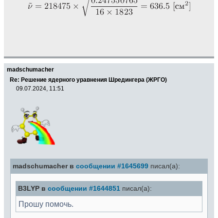
madschumacher
Re: Решение ядерного уравнения Шредингера (ЖРГО)
09.07.2024, 11:51
madschumacher в
сообщении #1645699
писал(а):
B3LYP в
сообщении #1644851
писал(а):
Прошу помочь.