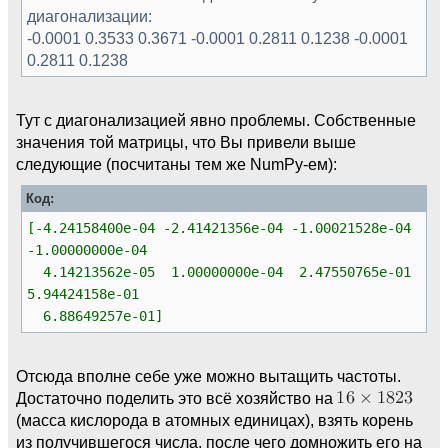
# step 3: find the eigenvalues of the
диагонализации:
force-field matrix in mass-weighted
-0.0001 0.3533 0.3671 -0.0001 0.2811 0.1238 -0.0001
coordinates
0.2811 0.1238
# this will give the squared angular
frequencies of the vibrations in atomic
units
Тут с диагонализацией явно проблемы. Собственные
w2
=
np.
linalg
.
eigvalsh
(
ff
)
значения той матрицы, что Вы привели выше
# step 4.1: convert these values into the
следующие (посчитаны тем же NumPy-ем):
normal frequencies in Hz:
timeinau
=
2.4188843265864e-17
# this is
Код:
the unit of time in atomic units in seconds
[-4.24158400e-04 -2.41421356e-04 -1.00021528e-04
c
=
29979245800
# this is the speed of
-1.00000000e-04
light in cm/s
4.14213562e-05 1.00000000e-04 2.47550765e-01
Const
=
1
./
(
2
.*np.
pi
*timeinau*c
)
# and this
is the conversion constant
5.94424158e-01
#print(np.round(Const))
6.88649257e-01]
v
=
np.
sqrt
(
np.
array
(
w2
,
dtype
=
complex
)
)
*
Const
Отсюда вполне себе уже можно вытащить частоты.
# now, print the frequencies
Достаточно поделить это всё хозяйство на
for
i
,
vi
in
enumerate
(
v
)
:
(масса кислорода в атомных единицах), взять корень
print
(
" %2i : %7.2f + i %7.2f cm^{-1}"
из получившегося числа, после чего домножить его на
%
(
i+
1
,
np.
real
(
vi
)
,
np.
imag
(
vi
)
)
)