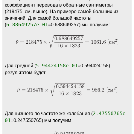
коэффициент перевода в обратные сантиметры
(219475, см. выше). На примере самой больших из
значений. Для самой большой частоты
(
6.88649257e-01
=0.688649257) мы получим:
Для средней (
5.94424158e-01
=0.594424158)
результатом будет
Для низшего по частоте же колебания (
2.47550765e-
01
=0.247550765) мы получим