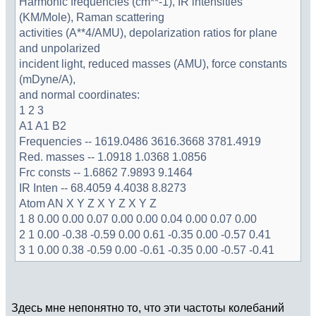
Harmonic frequencies (cm**-1), IR intensities
(KM/Mole), Raman scattering
activities (A**4/AMU), depolarization ratios for plane
and unpolarized
incident light, reduced masses (AMU), force constants
(mDyne/A),
and normal coordinates:
1 2 3
A1 A1 B2
Frequencies -- 1619.0486 3616.3668 3781.4919
Red. masses -- 1.0918 1.0368 1.0856
Frc consts -- 1.6862 7.9893 9.1464
IR Inten -- 68.4059 4.4038 8.8273
Atom AN X Y Z X Y Z X Y Z
1 8 0.00 0.00 0.07 0.00 0.00 0.04 0.00 0.07 0.00
2 1 0.00 -0.38 -0.59 0.00 0.61 -0.35 0.00 -0.57 0.41
3 1 0.00 0.38 -0.59 0.00 -0.61 -0.35 0.00 -0.57 -0.41
Здесь мне непонятно то, что эти частоты колебаний