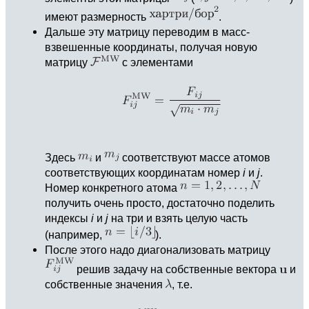
имеют размерность
.
Дальше эту матрицу переводим в масс-
взвешенные координаты, получая новую
матрицу
с элементами
Здесь
и
соответствуют массе атомов
соответствующих координатам номер
i
и
j
.
Номер конкретного атома
получить очень просто, достаточно поделить
индексы
i
и
j
на три и взять целую часть
(например,
).
После этого надо диагонализовать матрицу
решив задачу на собственные вектора
и
собственные значения
, т.е.