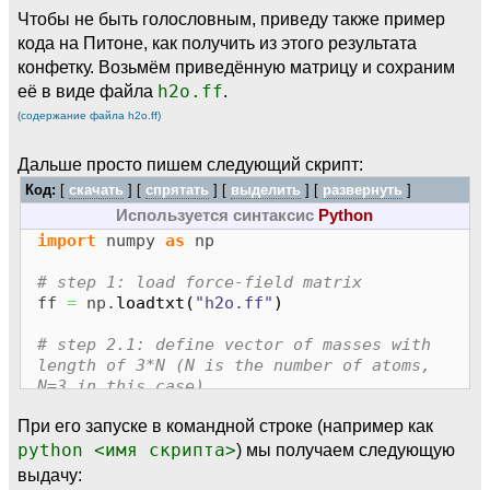
Чтобы не быть голословным, приведу также пример
кода на Питоне, как получить из этого результата
конфетку. Возьмём приведённую матрицу и сохраним
её в виде файла
h2o.ff
.
(содержание файла h2o.ff)
Дальше просто пишем следующий скрипт:
Код:
[
скачать
] [
спрятать
]
[
выделить
]
[
развернуть
]
Используется синтаксис
Python
import
numpy
as
np
# step 1: load force-field matrix
ff
=
np.
loadtxt
(
"h2o.ff"
)
# step 2.1: define vector of masses with
length of 3*N (N is the number of atoms,
N=3 in this case)
# atom 1 is oxygen, atoms 2 and 3 are the
При его запуске в командной строке (например как
hydrogens
# masses of isotopes are taken from
python <имя скрипта>
) мы получаем следующую
https://physics.nist.gov/cgi-bin/Compos ...
выдачу:
d_alone.pl