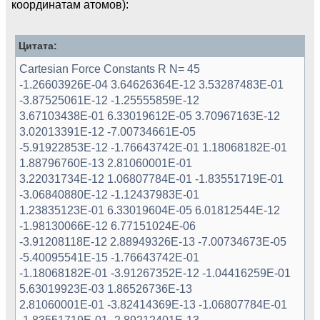
координатам атомов):
Цитата:
Cartesian Force Constants R N= 45
-1.26603926E-04 3.64626364E-12 3.53287483E-01
-3.87525061E-12 -1.25555859E-12
3.67103438E-01 6.33019612E-05 3.70967163E-12
3.02013391E-12 -7.00734661E-05
-5.91922853E-12 -1.76643742E-01 1.18068182E-01
1.88796760E-13 2.81060001E-01
3.22031734E-12 1.06807784E-01 -1.83551719E-01
-3.06840880E-12 -1.12437983E-01
1.23835123E-01 6.33019604E-05 6.01812544E-12
-1.98130066E-12 6.77151024E-06
-3.91208118E-12 2.88949326E-13 -7.00734673E-05
-5.40095541E-15 -1.76643742E-01
-1.18068182E-01 -3.91267352E-12 -1.04416259E-01
5.63019923E-03 1.86526736E-13
2.81060001E-01 -3.82414369E-13 -1.06807784E-01
-1.83551719E-01 -2.89212401E-13