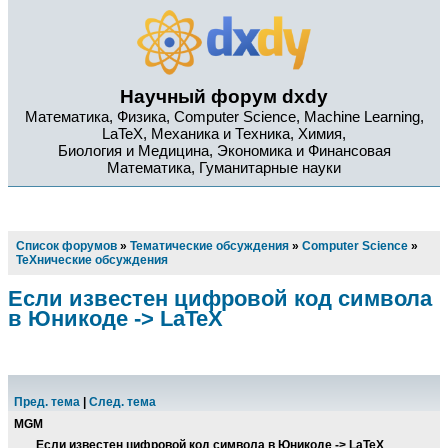
Научный форум dxdy
Математика, Физика, Computer Science, Machine Learning,
LaTeX, Механика и Техника, Химия,
Биология и Медицина, Экономика и Финансовая
Математика, Гуманитарные науки
Список форумов
»
Тематические обсуждения
»
Computer Science
»
TeXнические обсуждения
Если известен цифровой код символа
в Юникоде -> LaTeX
Пред. тема
|
След. тема
MGM
Если известен цифровой код символа в Юникоде -> LaTeX