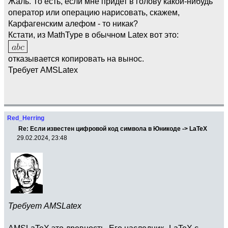
Жаль. То есть, если мне придет в голову какой-нибудь
оператор или операцию нарисовать, скажем,
Карфагенским алефом - то никак?
Кстати, из MathType в обычном Latex вот это:
отказывается копировать на вынос.
Требует AMSLatex
Red_Herring
Re: Если известен цифровой код символа в Юникоде -> LaTeX
29.02.2024, 23:48
Требует AMSLatex
AMSLaTeX это древность. Его наследник--LaTeX с