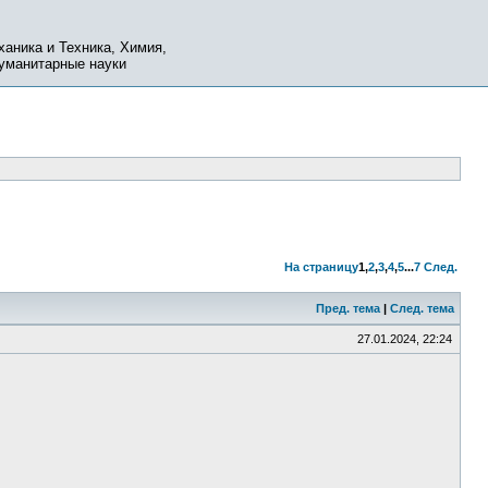
ханика и Техника, Химия,
Гуманитарные науки
На страницу
1
,
2
,
3
,
4
,
5
...
7
След.
Пред. тема
|
След. тема
27.01.2024, 22:24