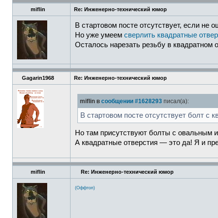
miflin
Re: Инженерно-технический юмор
В стартовом посте отсутствует, если не
Но уже умеем
сверлить квадратные отве
Осталось нарезать резьбу в квадратном о
Gagarin1968
Re: Инженерно-технический юмор
miflin в
сообщении #1628293
писал(а):
В стартовом посте отсутствует болт с
Но там присутствуют болты с овальным и
А квадратные отверстия — это да! Я и пр
miflin
Re: Инженерно-технический юмор
(Оффтоп)