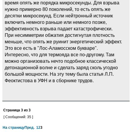
время опять же порядка микросекунды. Для взрыва
нужно примерно 80 поколений, то есть опять же
десятки микросекунд. Если нейтронный источник
включить немного раньше или немного позже,
эффективность взрыва падает катастрофически.
При несимметрии обжатия достигнутая плотность
меньше, что опять же руинит энергетический эффект.
Это все есть в "Лос-Аламосском букваре".
Интересно, что для термояда все по-другому. Там
можно организовать нечто подобное классической
детонационной волне и сделать заряд сколь угодно
большой мощности. На эту тему была статья Л.П.
Феоктистова в УФН и в сборнике трудов.
Страница
3
из
3
[ Сообщений: 35 ]
На страницу
Пред.
1
2
3