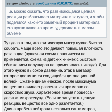
sergey zhukov в
сообщении #1618731
писал(а):
Т.е. можно сказать, что развивающаяся цепная
реакция разбрасывает материал и затухает, и чтобы
поделился какой-то заметный процент материала,
его нужно какое-то время удерживать в малом
объеме
Тут дело в том, что критическую массу нужно быстро
собрать. Чаще всего это делают, повышая плотность
раза в два (пушечная схема практически не
применяется, схема из детских книжек с быстрым
сближением полушаров не применялась никогда). Для
этого нужно высокое давление, этак в мегабар,
которое достигается сходящейся детонационной
волной. Сжатие динамическое, после максимума
вещество начинает разлетаться примерно со
скоростью звука. Характерное время процесса -
десятки микросекунд. (Если не запустить цепную
реакцию, вещество все одно разлетается.)
Длина пробега нейтрона несколько сантиметров,