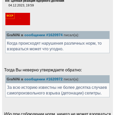
Re: Цепная реакция ядерного деления
04.12.2023, 19:59
GraNiNi в
сообщении #1620974
писал(а):
Когда происходят нарушения различных норм, то
взорваться может что угодно.
Тогда Вы неверно утверждаете обратно:
GraNiNi в
сообщении #1620972
писал(а):
За всю историю известны не более десятка случаев
самопроизвольного взрыва (детонации) селитры.
Ибо при соблюдении норм, ничего не может взорваться