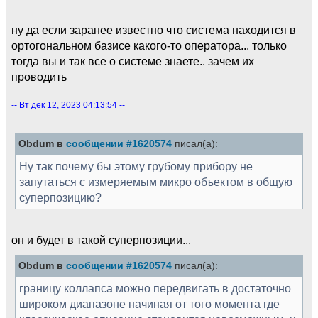
ну да если заранее известно что система находится в
ортогональном базисе какого-то оператора... только
тогда вы и так все о системе знаете.. зачем их
проводить
-- Вт дек 12, 2023 04:13:54 --
Obdum в
сообщении #1620574
писал(а):
Ну так почему бы этому грубому прибору не
запутаться с измеряемым микро объектом в общую
суперпозицию?
он и будет в такой суперпозиции...
Obdum в
сообщении #1620574
писал(а):
границу коллапса можно передвигать в достаточно
широком диапазоне начиная от того момента где