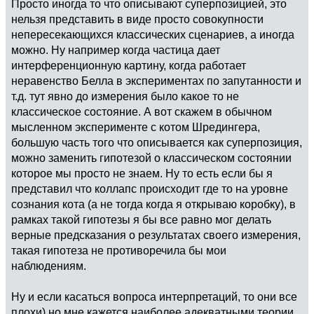
Просто иногда то что описывают суперпозицией, это
нельзя представить в виде просто совокупности
непересекающихся классических сценариев, а иногда
можно. Ну например когда частица дает
интерференционную картину, когда работает
неравенство Белла в экспериментах по запутанности и
т.д. тут явно до измерения было какое то не
классическое состояние. А вот скажем в обычном
мысленном эксперименте с котом Шредингера,
большую часть того что описывается как суперпозиция,
можно заменить гипотезой о классическом состоянии
которое мы просто не знаем. Ну то есть если бы я
представил что коллапс происходит где то на уровне
сознания кота (а не тогда когда я открываю коробку), в
рамках такой гипотезы я бы все равно мог делать
верные предсказания о результатах своего измерения,
такая гипотеза не противоречила бы мои
наблюдениям.
Ну и если касаться вопроса интерпретаций, то они все
плохи) но мне кажется наиболее адекватными теории