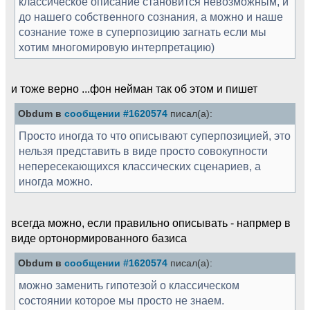
классическое описание становится невозможным, и
до нашего собственного сознания, а можно и наше
сознание тоже в суперпозицию загнать если мы
хотим многомировую интерпретацию)
и тоже верно ...фон нейман так об этом и пишет
Obdum в
сообщении #1620574
писал(а):
Просто иногда то что описывают суперпозицией, это
нельзя представить в виде просто совокупности
непересекающихся классических сценариев, а
иногда можно.
всегда можно, если правильно описывать - напрмер в
виде ортонормированного базиса
Obdum в
сообщении #1620574
писал(а):
можно заменить гипотезой о классическом
состоянии которое мы просто не знаем.