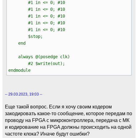
#1 in <= 0; #10
#1 in <= 0; #10
#1 in <= 0; #10
#1 in <= 0; #10
#1 in <= 0; #10
$stop;
end
always @(posedge clk)
#2 $write(out);
endmodule
-- 29.03.2023, 19:03 --
Еще такой вопрос. Если я хочу своим кодером
закодировать какое-то сообщение, которое передам по
проводу на FPGA с микроконтроллера, передача с МК
и кодирование на FPGA должны происходить на одной
частоте клока? Иначе будут ошибки?