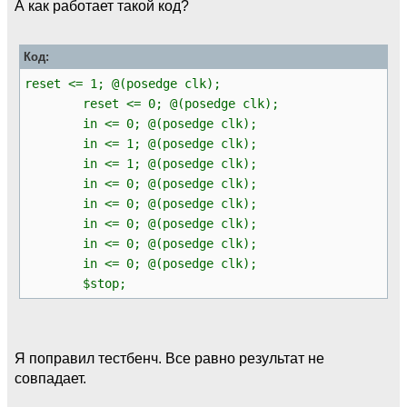
А как работает такой код?
Код:
reset <= 1; @(posedge clk);
reset <= 0; @(posedge clk);
in <= 0; @(posedge clk);
in <= 1; @(posedge clk);
in <= 1; @(posedge clk);
in <= 0; @(posedge clk);
in <= 0; @(posedge clk);
in <= 0; @(posedge clk);
in <= 0; @(posedge clk);
in <= 0; @(posedge clk);
$stop;
Я поправил тестбенч. Все равно результат не
совпадает.