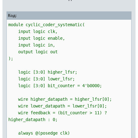
Код:
module cyclic_coder_systematic(
input logic clk,
input logic enable,
input logic in,
output logic out
);
logic [3:0] higher_lfsr;
logic [3:0] lower_lfsr;
logic [3:0] bit_counter = 4'b0000;
wire higher_datapath = higher_lfsr[0];
wire lower_datapath = lower_lfsr[0];
wire feedback = (bit_counter > 11) ?
higher_datapath : 0;
always @(posedge clk)