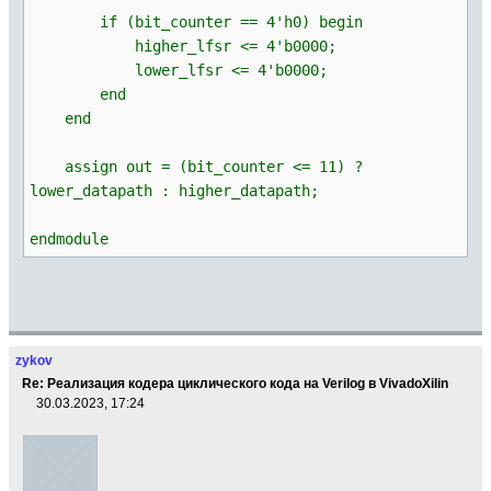
if (bit_counter == 4'h0) begin
higher_lfsr <= 4'b0000;
lower_lfsr <= 4'b0000;
end
end
assign out = (bit_counter <= 11) ?
lower_datapath : higher_datapath;
endmodule
zykov
Re: Реализация кодера циклического кода на Verilog в VivadoXilin
30.03.2023, 17:24