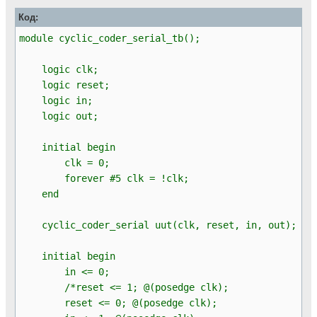
Код:
module cyclic_coder_serial_tb();
logic clk;
logic reset;
logic in;
logic out;
initial begin
clk = 0;
forever #5 clk = !clk;
end
cyclic_coder_serial uut(clk, reset, in, out);
initial begin
in <= 0;
/*reset <= 1; @(posedge clk);
reset <= 0; @(posedge clk);