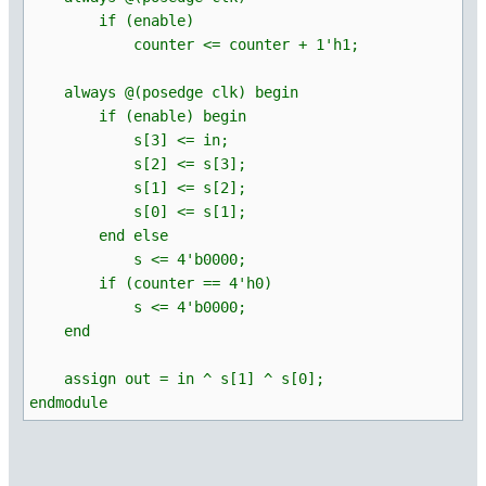
if (enable)
counter <= counter + 1'h1;
always @(posedge clk) begin
if (enable) begin
s[3] <= in;
s[2] <= s[3];
s[1] <= s[2];
s[0] <= s[1];
end else
s <= 4'b0000;
if (counter == 4'h0)
s <= 4'b0000;
end
assign out = in ^ s[1] ^ s[0];
endmodule