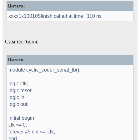
Цитата:
xxxx1x10010$finish called at time : 110 ns
Сам тестбенч:
Цитата:
module cyclic_coder_serial_tb();
logic clk;
logic reset;
logic in;
logic out;
initial begin
clk <= 0;
forever #5 clk <= !clk;
end