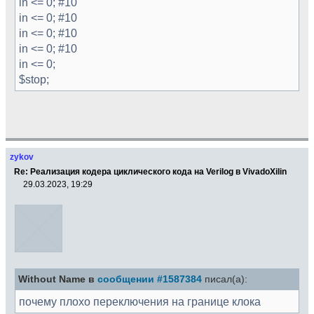
in <= 0; #10
in <= 0; #10
in <= 0; #10
in <= 0; #10
in <= 0;
$stop;
zykov
Re: Реализация кодера циклического кода на Verilog в VivadoXilin
29.03.2023, 19:29
Without Name в
сообщении #1587384
писал(а):
почему плохо переключения на границе клока