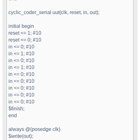
cyclic_coder_serial uut(clk, reset, in, out);
initial begin
reset <= 1; #10
reset <= 0; #10
in <= 0; #10
in <= 1; #10
in <= 0; #10
in <= 1; #10
in <= 0; #10
in <= 0; #10
in <= 0; #10
in <= 0; #10
in <= 0; #10
$finish;
end
always @(posedge clk)
$write(out);