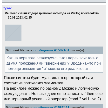
zykov
Re: Реализация кодера циклического кода на Verilog в VivadoXilin
30.03.2023, 02:35
Without Name в
сообщении #1587451
писал(а):
Как на верилоге реализуется этот переключатель с
двумя положениями "вверх-вниз"? Вроде как-то при
помощи элементов "и" можно его реализовать.
После синтеза будет мультиплексор, который сам
состоит из логических элементов.
На верилоге можно по разному. Можно и логическую
схему сделать. Но нагляднее явно записать if-then-else
или тернарный условный оператор (cond ? val1 : val2).
Without Name в
сообщении #1587451
писал(а):