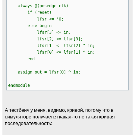
always @(posedge clk)
if (reset)
lfsr <= '0;
else begin
lfsr[3] <= in;
lfsr[2] <= lfsr[3];
lfsr[1] <= lfsr[2] ^ in;
lfsr[0] <= lfsr[1] ^ in;
end
assign out = lfsr[0] ^ in;
endmodule
А тестбенч у меня, видимо, кривой, потому что в
симуляторе получается какая-то не такая кривая
последовательность: