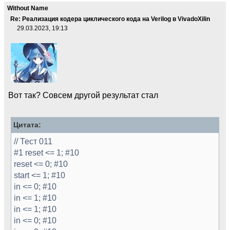
Without Name
Re: Реализация кодера циклического кода на Verilog в VivadoXilin
29.03.2023, 19:13
Вот так? Совсем другой результат стал
Цитата:
// Тест 011
#1 reset <= 1; #10
reset <= 0; #10
start <= 1; #10
in <= 0; #10
in <= 1; #10
in <= 1; #10
in <= 0; #10