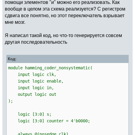
помощи элементов "и" можно его реализовать. Как
вообще в целом эта схема реализуется? С регистром
сдвига все понятно, но этот переключатель взрывает
мне мозг.
Я написал такой код, но что-то генерируется совсем
другая последовательность
Код:
module hamming_coder_nonsystematic(
input logic clk,
input logic enable,
input logic in,
output logic out
);
logic [3:0] s;
logic [3:0] counter = 4'b0000;
always @(posedge clk)