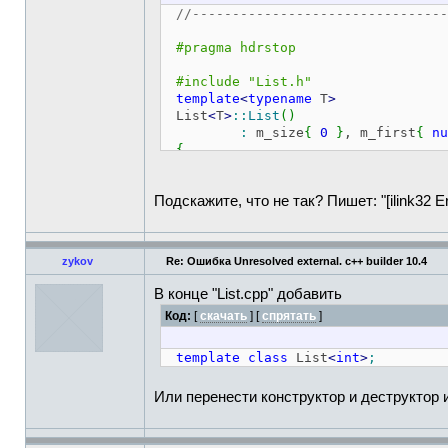
_Node
*
m_prev
;
//У
//--------------------------------
T m_data
;
//Значен
#pragma hdrstop
_Node
(
T data
=
T
{
}
:
m_data
{
d
#include "List.h"
{
template
<
typename
T
>
}
List
<
T
>
::
List
(
)
}
;
:
m_size
{
0
}
, m_first
{
nu
{
_Node
*
m_first
;
//Указател
_Node
*
m_last
;
//Указатель
}
int
m_size
;
Подскажите, что не так? Пишет: "[ilink32 Erro
template
<
typename
T
>
public
:
List
<
T
>
::
~List
(
)
{
zykov
Re: Ошибка Unresolved external. c++ builder 10.4
//Удаление эл-тов, пока сп
class
Iterator
_Node
*
k
{
}
;
{
В конце "List.cpp" добавить
for
(
_Node
*
i
=
m_first
;
private
:
Код:
[
скачать
] [
спрятать
]
{
_Node
*
m_current
;
k
=
i
;
i
=
i
-
>
m_next
;
template
public
class
:
List
<
int
>
;
delete
k
;
Iterator
(
_Node
*
fi
}
{
Или перенести конструктор и деструктор из "
}
}
#pragma package(smart_init)
T
&
operator
++
(
)
;