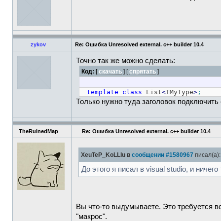
zykov
Re: Ошибка Unresolved external. c++ builder 10.4
Точно так же можно сделать:
Код:
[
скачать
] [
спрятать
]
template
class
List
<
TMyType
>
;
Только нужно туда заголовок подключить 
TheRuinedMap
Re: Ошибка Unresolved external. c++ builder 10.4
XeuTeP_KoLLIu в
сообщении #1580967
писал(а):
До этого я писал в visual studio, и ничег
Вы что-то выдумываете. Это требуется в
"макрос".