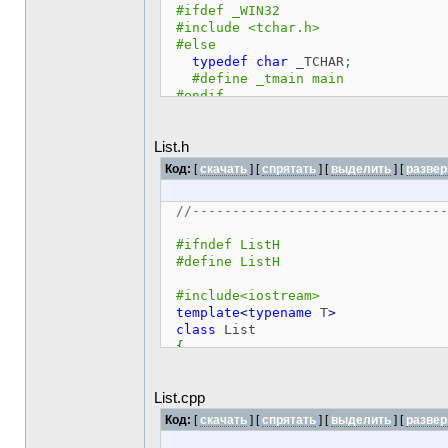
#ifdef _WIN32
#include <tchar.h>
#else
typedef
char
_TCHAR
;
#define _tmain main
#endif
#include <stdio.h>
List.h
#include <iostream>
#include <conio.h>
Код:
[
скачать
] [
спрятать
]
[
выделить
]
[
развер
#include "List.h"
int
_tmain
(
int
argc, _TCHAR
*
argv
[
//--------------------------------
{
List
<
int
>
c
;
#ifndef ListH
#define ListH
getch
(
)
;
return
0
;
#include<iostream>
}
template
<
typename
T
>
class
List
{
private
:
class
_Node
List.cpp
{
public
:
Код:
[
скачать
] [
спрятать
]
[
выделить
]
[
развер
_Node
*
m_next
;
//У