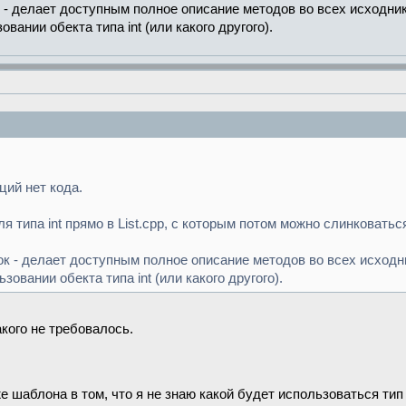
писка
к - делает доступным полное описание методов во всех исходник
вании обекта типа int (или какого другого).
turn
m_first
;
}
rn
nullptr
;
}
ций нет кода.
я типа int прямо в List.cpp, с которым потом можно слинковатьс
вок - делает доступным полное описание методов во всех исходни
зовании обекта типа int (или какого другого).
такого не требовалось.
 шаблона в том, что я не знаю какой будет использоваться тип да