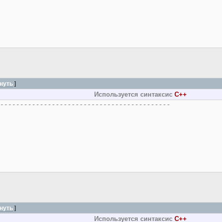
нуть
]
Используется синтаксис
C++
]
)
-------------------------------------------
нуть
]
казатель на следующий эл-т
Используется синтаксис
C++