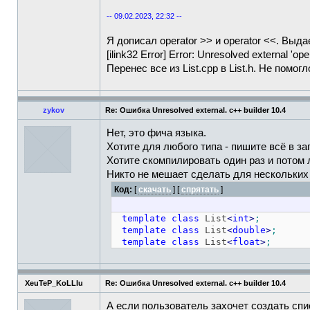
-- 09.02.2023, 22:32 --
Я дописал operator >> и operator <<. Выд
[ilink32 Error] Error: Unresolved external 'o
Перенес все из List.cpp в List.h. Не помогл
zykov
Re: Ошибка Unresolved external. c++ builder 10.4
Нет, это фича языка.
Хотите для любого типа - пишите всё в за
Хотите скомпилировать один раз и потом
Никто не мешает сделать для нескольких 
Код:
[
скачать
] [
спрятать
]
template
class
List
<
int
>
;
template
class
List
<
double
>
;
template
class
List
<
float
>
;
XeuTeP_KoLLIu
Re: Ошибка Unresolved external. c++ builder 10.4
А если пользователь захочет создать спи