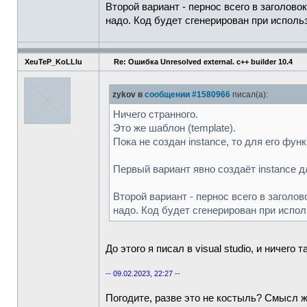
//Удалить эл-т из начала с
Второй вариант - пернос всего в заголово
void
popFront
(
)
;
надо. Код будет сгенерирован при использо
Iterator begin
(
)
const
{
re
Iterator end
(
)
const
{
retu
XeuTeP_KoLLIu
Re: Ошибка Unresolved external. c++ builder 10.4
//Удаление i эл-та
void
remove
(
Iterator
&
i
)
;
zykov в
сообщении #1580966
писал(а):
}
;
#endif
Ничего странного.
Это же шаблон (template).
Пока не создан instance, то для его функ
Первый вариант явно создаёт instance дл
Второй вариант - пернос всего в заголо
надо. Код будет сгенерирован при исполь
До этого я писал в visual studio, и ничего 
-- 09.02.2023, 22:27 --
Погодите, разве это не костыль? Смысл же