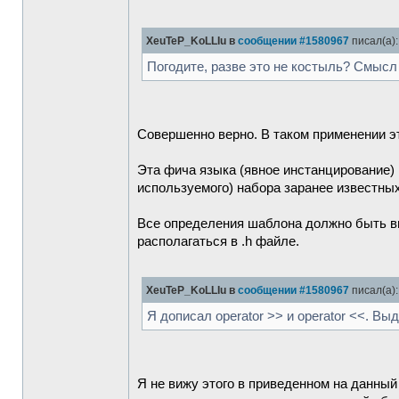
XeuTeP_KoLLIu в
сообщении #1580967
писал(а):
Погодите, разве это не костыль? Смысл ж
Совершенно верно. В таком применении эт
Эта фича языка (явное инстанцирование) 
используемого) набора заранее известны
Все определения шаблона должно быть ви
располагаться в .h файле.
XeuTeP_KoLLIu в
сообщении #1580967
писал(а):
Я дописал operator >> и operator <<. В
Я не вижу этого в приведенном на данный