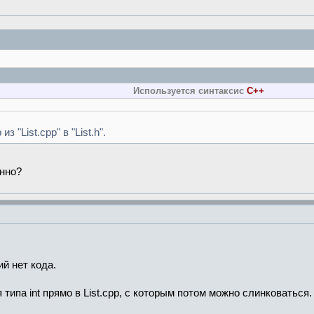
onst
Iterator
&
it
)
;
onst
Iterator
&
it
)
;
Используется синтаксис
C++
 "List.cpp" в "List.h".
анно?
tor
<<
(
std
::
ostream
&
out,
const
List
<
T
>
&
list
)
;
tor
>>
(
std
::
istream
&
in, List
<
T
>
&
list
)
;
писка
ска
ий нет кода.
 типа int прямо в List.cpp, с которым потом можно слинковаться.
писка