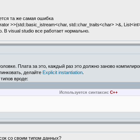
ается та же самая ошибка
perator >>(std::basic_istream<char, std::char_traits<char> >&, List<
о. В visual studio все работает нормально.
головке. Плата за это, каждый раз это должно заново компилиро
 линковать, делайте
Explicit instantiation
.
типов вроде:
Используется синтаксис
C++
сок со своим типом данных?