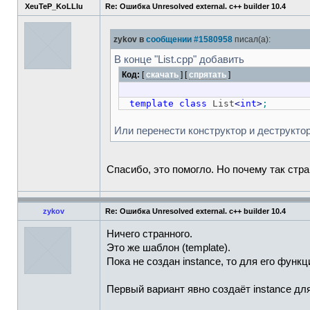
XeuTeP_KoLLIu
Re: Ошибка Unresolved external. c++ builder 10.4
T operator
++
(
int
)
;
T
&
operator
--
(
)
;
zykov в
сообщении #1580958
писал(а):
T operator
--
(
int
)
;
В конце "List.cpp" добавить
bool
operator
==
(
c
Код:
[
скачать
] [
спрятать
]
bool
operator
!
=
(
c
T
&
operator
*
(
)
;
template
class
List
<
int
>
;
}
;
Или перенести конструктор и деструктор из
List
(
)
;
~List
(
)
;
Спасибо, это помогло. Но почему так стр
friend
std
::
ostream
&
opera
friend
std
::
istream
&
opera
zykov
Re: Ошибка Unresolved external. c++ builder 10.4
//Поместить эл-т в конец с
Ничего странного.
void
pushBack
(
T el
)
;
Это же шаблон (template).
//Убрать эл-т из конца спи
Пока не создан instance, то для его функц
void
popBack
(
)
;
Первый вариант явно создаёт instance для
//Добавить эл-т в начало с
void
pushFront
(
T el
)
;