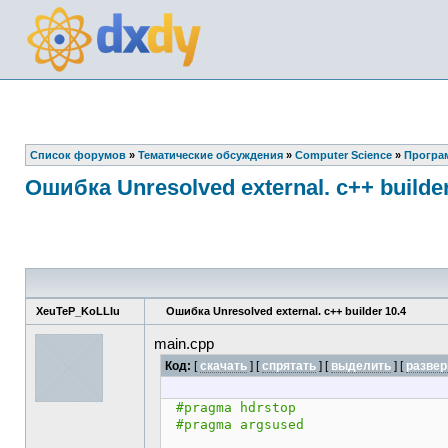
Список форумов
»
Тематические обсуждения
»
Computer Science
»
Програ
Ошибка Unresolved external. c++ builder
XeuTeP_KoLLIu
Ошибка Unresolved external. c++ builder 10.4
main.cpp
Код:
[
скачать
] [
спрятать
]
[
выделить
]
[
развер
#pragma hdrstop
#pragma argsused