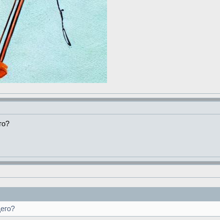
го?
его?