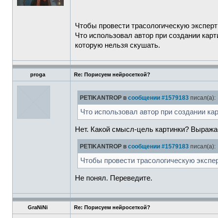
Чтобы провести трасологическую эксперти
Что использовал автор при создании карт
которую нельзя скушать.
proga
Re: Порисуем нейросеткой?
PETIKANTROP в
сообщении #1579183
писал(а):
Что использовал автор при создании ка
Нет. Какой смысл-цель картинки? Выражае
PETIKANTROP в
сообщении #1579183
писал(а):
Чтобы провести трасологическую эксперт
Не понял. Переведите.
GraNiNi
Re: Порисуем нейросеткой?