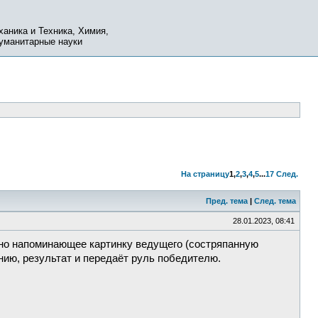
ханика и Техника, Химия,
Гуманитарные науки
На страницу
1
,
2
,
3
,
4
,
5
...
17
След.
Пред. тема
|
След. тема
28.01.2023, 08:41
ьно напоминающее картинку ведущего (состряпанную
нию, результат и передаёт руль победителю.