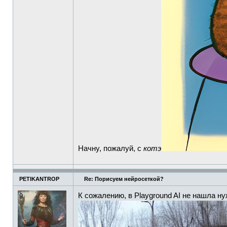
Начну, пожалуй, с
котэ
PETIKANTROP
Re: Порисуем нейросеткой?
К сожалению, в Playground AI не нашла н