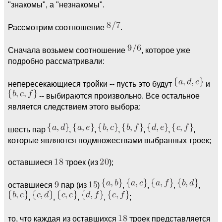
"знакомы", а "незнакомы".
Рассмотрим соотношение
.
Сначала возьмем соотношение
, которое уже
подробно рассматривали:
непересекающиеся тройки -- пусть это будут
и
-- выбираются произвольно. Все остальное
является следствием этого выбора:
шесть пар
,
,
,
,
,
,
которые являются подмножествами выбранных троек;
оставшиеся
троек (из
);
оставшиеся
пар (из
)
,
,
,
,
,
,
,
,
;
то, что каждая из оставшихся
троек представляется