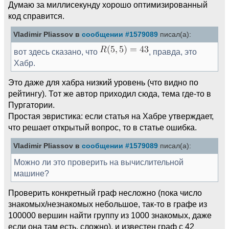
Думаю за миллисекунду хорошо оптимизированный
код справится.
Vladimir Pliassov в
сообщении #1579089
писал(а):
вот здесь сказано, что
, правда, это
Хабр.
Это даже для хабра низкий уровень (что видно по
рейтингу). Тот же автор приходил сюда, тема где-то в
Пургатории.
Простая эвристика: если статья на Хабре утверждает,
что решает открытый вопрос, то в статье ошибка.
Vladimir Pliassov в
сообщении #1579089
писал(а):
Можно ли это проверить на вычислительной
машине?
Проверить конкретный граф несложно (пока число
знакомых/незнакомых небольшое, так-то в графе из
100000 вершин найти группу из 1000 знакомых, даже
если она там есть, сложно), и известен граф с 42