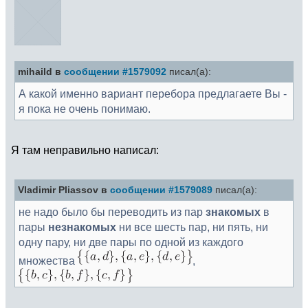
mihaild в
сообщении #1579092
писал(а):
А какой именно вариант перебора предлагаете Вы -
я пока не очень понимаю.
Я там неправильно написал:
Vladimir Pliassov в
сообщении #1579089
писал(а):
не надо было бы переводить из пар
знакомых
в
пары
незнакомых
ни все шесть пар, ни пять, ни
одну пару, ни две пары по одной из каждого
множества
,