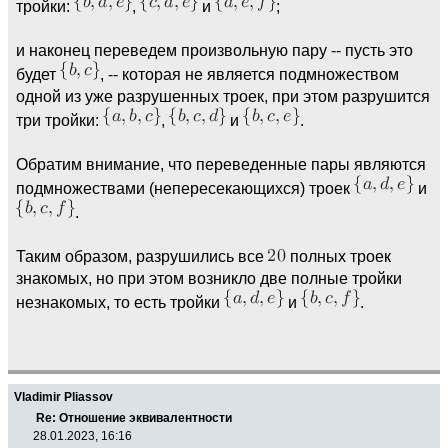
тройки:
,
и
;
и наконец переведем произвольную пару -- пусть это
будет
, -- которая не является подмножеством
одной из уже разрушенных троек, при этом разрушится
три тройки:
,
и
.
Обратим внимание, что переведенные пары являются
подмножествами (непересекающихся) троек
и
.
Таким образом, разрушились все
полных троек
знакомых, но при этом возникло две полные тройки
незнакомых, то есть тройки
и
.
Vladimir Pliassov
Re: Отношение эквивалентности
28.01.2023, 16:16