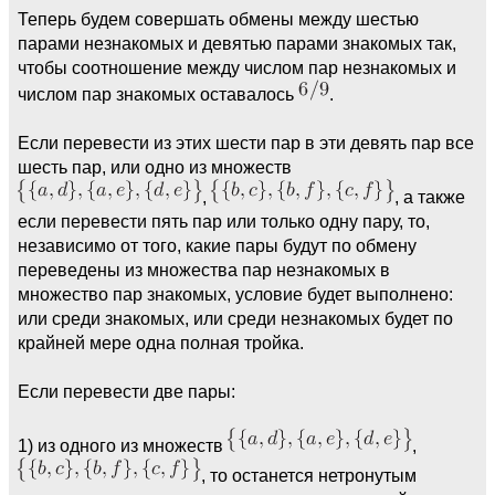
Теперь будем совершать обмены между шестью
парами незнакомых и девятью парами знакомых так,
чтобы соотношение между числом пар незнакомых и
числом пар знакомых оставалось
.
Если перевести из этих шести пар в эти девять пар все
шесть пар, или одно из множеств
,
, а также
если перевести пять пар или только одну пару, то,
независимо от того, какие пары будут по обмену
переведены из множества пар незнакомых в
множество пар знакомых, условие будет выполнено:
или среди знакомых, или среди незнакомых будет по
крайней мере одна полная тройка.
Если перевести две пары:
1) из одного из множеств
,
, то останется нетронутым