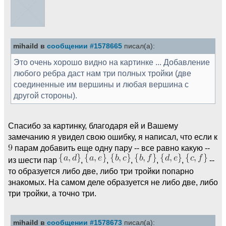
mihaild в
сообщении #1578665
писал(а):
Это очень хорошо видно на картинке ... Добавление
любого ребра даст нам три полных тройки (две
соединенные им вершины и любая вершина с
другой стороны).
Спасибо за картинку, благодаря ей и Вашему
замечанию я увидел свою ошибку, я написал, что если к
парам добавить еще одну пару -- все равно какую --
из шести пар
,
,
,
,
,
--
то образуется либо две, либо три тройки попарно
знакомых. На самом деле образуется не либо две, либо
три тройки, а точно три.
mihaild в
сообщении #1578673
писал(а):