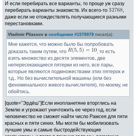
И если перебирать все варианты, то проще уж сразу
перебирать варианты знакомств. Их всего-то
,
даже если не отождествлять получающиеся разными
перестановками.
Vladimir Pliassov в
сообщении #1578979
писал(а):
Мне кажется, что можно было бы попробовать
доказать таким путем, что
, то есть
взять множество из десяти элементов, две
непересекающиеся пятерки из него, все пары,
которые являются подмножествами этих пятерок и
т.д.. Но без вычислительной машины (или без
феноменального живого вычислителя), по-моему, не
обойтись.
[quote="Эрдёш"]Если инопланетяне вторглись на
Землю и угрожают уничтожить ее через год, если
человечество не сможет найти число Рамсея для пяти
красных и пяти синих. Мы могли бы мобилизовать
лучшие умы и самые быстродействующие