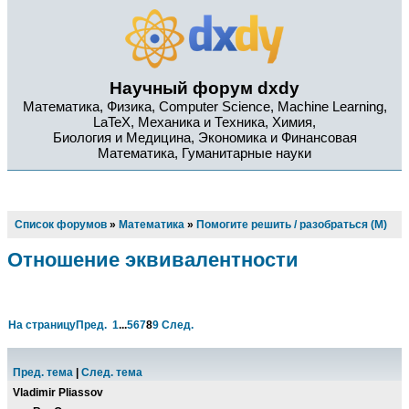
Научный форум dxdy
Математика, Физика, Computer Science, Machine Learning,
LaTeX, Механика и Техника, Химия,
Биология и Медицина, Экономика и Финансовая
Математика, Гуманитарные науки
Список форумов
»
Математика
»
Помогите решить / разобраться (М)
Отношение эквивалентности
На страницу
Пред.
1
...
5
6
7
8
9
След.
Пред. тема
|
След. тема
Vladimir Pliassov